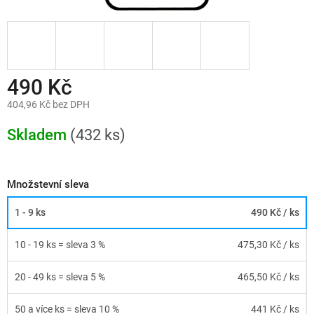
490 Kč
404,96 Kč bez DPH
Měrná
cena:
Skladem
(432 ks)
Množstevní sleva
1 - 9 ks
490 Kč
/ ks
10 - 19 ks = sleva 3 %
475,30 Kč
/ ks
20 - 49 ks = sleva 5 %
465,50 Kč
/ ks
50 a více ks = sleva 10 %
441 Kč
/ ks