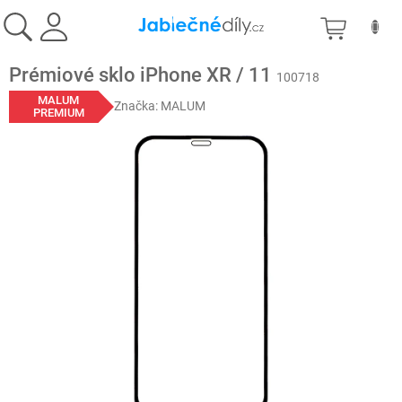
Přejít
NÁKU
na
obsah
KOŠÍK
Prémiové sklo iPhone XR / 11
100718
MALUM
Značka:
MALUM
PREMIUM