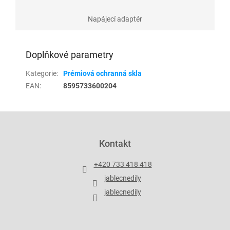
Napájecí adaptér
Doplňkové parametry
Kategorie
:
Prémiová ochranná skla
EAN
:
8595733600204
Z
á
p
Kontakt
a
t
+420 733 418 418
í
jablecnedily
jablecnedily