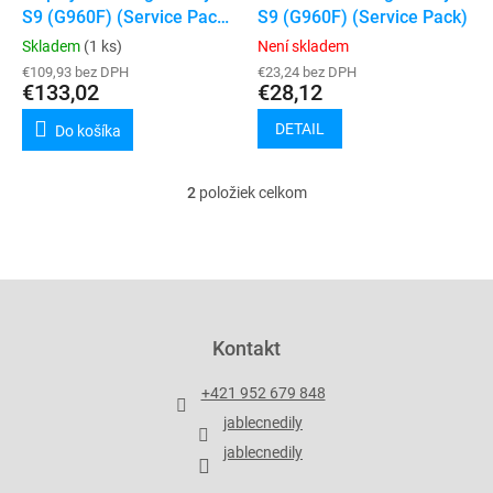
u
S9 (G960F) (Service Pack)
S9 (G960F) (Service Pack)
v
k
(Black)
Skladem
(1 ks)
Není skladem
t
€109,93 bez DPH
€23,24 bez DPH
o
€133,02
€28,12
v
DETAIL
Do košíka
2
položiek celkom
O
v
l
á
d
Z
a
á
c
p
Kontakt
i
ä
e
t
p
+421 952 679 848
i
r
jablecnedily
v
e
k
jablecnedily
y