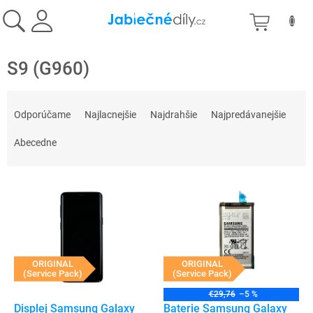
Prejsť
NÁKU
na
obsah
KOŠÍK
S9 (G960)
R
a
Odporúčame
Najlacnejšie
Najdrahšie
Najpredávanejšie
d
e
Abecedne
n
i
V
e
ý
p
p
r
i
o
s
d
p
ORIGINAL
ORIGINAL
u
(Service Pack)
(Service Pack)
r
k
o
t
€29,76
–5 %
d
Displej Samsung Galaxy
Baterie Samsung Galaxy
o