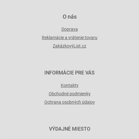
v
ý
p
O nás
i
s
Doprava
u
Reklamácie a vrátenie tovaru
ZakázkovýList.cz
INFORMÁCIE PRE VÁS
Kontakty
Obchodné podmienky
Ochrana osobných údajov
VÝDAJNÉ MIESTO