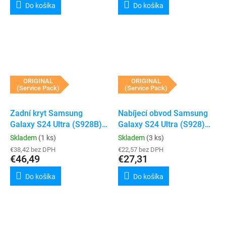
Do košíka
Do košíka
ORIGINAL
ORIGINAL
(Service Pack)
(Service Pack)
Zadní kryt Samsung
Nabíjecí obvod Samsung
Galaxy S24 Ultra (S928B)
Galaxy S24 Ultra (S928)
(Service Pack) (Titanium
(Service Pack)
Skladem
(1 ks)
Skladem
(3 ks)
Yellow)
€38,42 bez DPH
€22,57 bez DPH
€46,49
€27,31
Do košíka
Do košíka