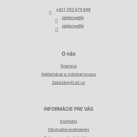
ä
e
t
p
+421 952 679 848
i
r
jablecnedily
v
e
k
jablecnedily
y
v
ý
p
O nás
i
s
Doprava
u
Reklamácie a vrátenie tovaru
ZakázkovýList.cz
INFORMÁCIE PRE VÁS
Kontakty
Obchodné podmienky