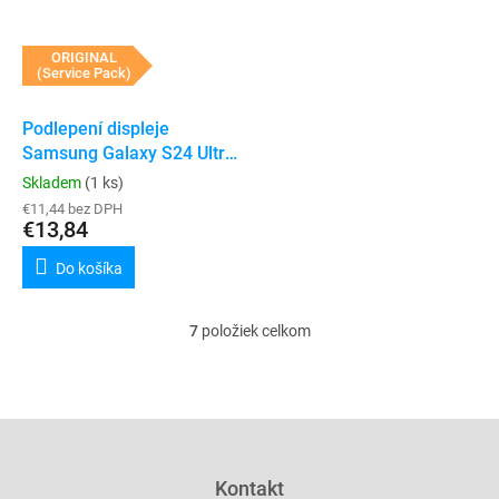
ORIGINAL
(Service Pack)
Podlepení displeje
Samsung Galaxy S24 Ultra
(G928)
Skladem
(1 ks)
€11,44 bez DPH
€13,84
Do košíka
7
položiek celkom
O
v
l
á
d
Z
a
á
c
p
Kontakt
i