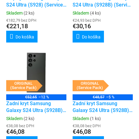
u
S24 Ultra (S928) (Service
S24 Ultra (S928B) (Service
v
k
Pack) (bez rámečku)
Pack)
Skladem
(2 ks)
Skladem
(4 ks)
t
€182,79 bez DPH
€24,93 bez DPH
o
€221,18
€30,16
v
Do košíka
Do košíka
ORIGINAL
ORIGINAL
(Service Pack)
(Service Pack)
€52,65
–12 %
€48,57
–5 %
Zadní kryt Samsung
Zadní kryt Samsung
Galaxy S24 Ultra (S928B)
Galaxy S24 Ultra (S928B)
(Service Pack) (Titanium
(Service Pack) (Titanium
Skladem
(2 ks)
Skladem
(1 ks)
Black)
Grey)
€38,08 bez DPH
€38,08 bez DPH
€46,08
€46,08