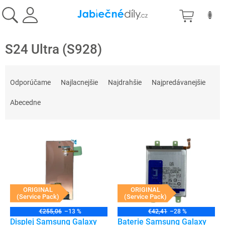
Prejsť
NÁKU
na
obsah
KOŠÍK
S24 Ultra (S928)
R
a
Odporúčame
Najlacnejšie
Najdrahšie
Najpredávanejšie
d
e
Abecedne
n
i
V
e
ý
p
p
r
i
o
s
d
p
ORIGINAL
ORIGINAL
u
(Service Pack)
(Service Pack)
r
k
o
t
€255,06
–13 %
€42,41
–28 %
d
Displej Samsung Galaxy
Baterie Samsung Galaxy
o