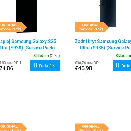
ORIGINAL
ORIGINAL
ervice Pack)
(Service Pack)
isplej Samsung Galaxy S25
Zadní kryt Samsung Galax
ltra (S938) (Service Pack)
Ultra (S938) (Service Pa
(Bez rámečku)
(Titanium Black)
Skladem
(2 ks)
Sklade
5,83 bez DPH
€38,76 bez DPH
Do košíka
Do k
24,86
€46,90
ORIGINAL
ORIGINAL
ervice Pack)
(Service Pack)