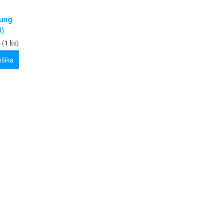
sung
8)
m
(1 ks)
ošíka