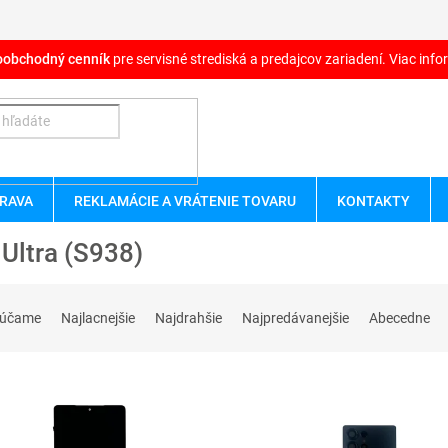
oobchodný cenník
pre servisné strediská a predajcov zariadení. Viac infor
RAVA
REKLAMÁCIE A VRÁTENIE TOVARU
KONTAKTY
Ultra (S938)
rúčame
Najlacnejšie
Najdrahšie
Najpredávanejšie
Abecedne