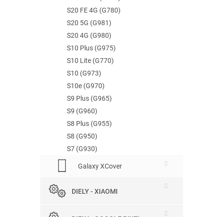
S20 FE 4G (G780)
S20 5G (G981)
S20 4G (G980)
S10 Plus (G975)
S10 Lite (G770)
S10 (G973)
S10e (G970)
S9 Plus (G965)
S9 (G960)
S8 Plus (G955)
S8 (G950)
S7 (G930)
Galaxy XCover
DIELY - XIAOMI