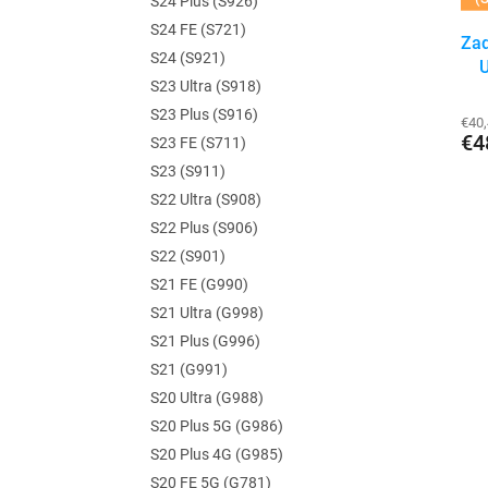
S24 Plus (S926)
S24 FE (S721)
Zad
S24 (S921)
U
S23 Ultra (S918)
S23 Plus (S916)
€40
€4
S23 FE (S711)
S23 (S911)
S22 Ultra (S908)
S22 Plus (S906)
S22 (S901)
S21 FE (G990)
S21 Ultra (G998)
S21 Plus (G996)
S21 (G991)
S20 Ultra (G988)
S20 Plus 5G (G986)
S20 Plus 4G (G985)
S20 FE 5G (G781)