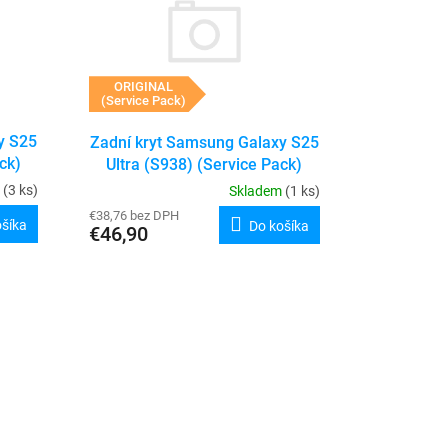
ORIGINAL
(Service Pack)
y S25
Zadní kryt Samsung Galaxy S25
ck)
Ultra (S938) (Service Pack)
(Titanium Gray)
m
(3 ks)
Skladem
(1 ks)
€38,76 bez DPH
ošíka
Do košíka
€46,90