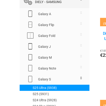
p
DIELY - SAMSUNG
s
r
p
o
Galaxy A
r
d
o
u
(S
Galaxy Flip
d
k
u
t
D
k
Galaxy Fold
o
U
t
v
o
Galaxy J
€18
v
€2
Galaxy M
Galaxy Note
Galaxy S
S25 Ultra (S938)
S25 (S931)
S24 Ultra (S928)
(S