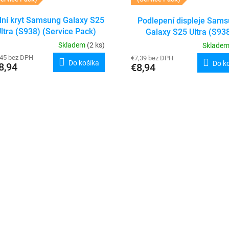
ní kryt Samsung Galaxy S25
Podlepení displeje Sam
ltra (S938) (Service Pack)
Galaxy S25 Ultra (S93
(Titanium Jet Black)
Skladem
(2 ks)
Sklade
,45 bez DPH
€7,39 bez DPH
Do košíka
Do k
8,94
€8,94
O
v
l
á
d
a
c
i
e
p
r
v
k
y