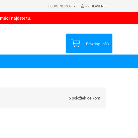
SLOVENČINA
PRIHLÁSENIE
mácií nájdete tu.
NÁKUPNÝ
Prázdny košík
KOŠÍK
5
položiek celkom