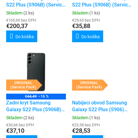
u
S22 Plus (S906B) (Service
S22 Plus (S906B) (Service
v
k
Pack) (Phantom Black)
Pack)
Skladem
(2 ks)
Skladem
(1 ks)
t
€165,60 bez DPH
€29,65 bez DPH
o
€200,37
€35,88
v
Do košíka
Do košíka
ORIGINAL
ORIGINAL
(Service Pack)
(Service Pack)
€44,49
–16 %
Zadní kryt Samsung
Nabíjecí obvod Samsung
Galaxy S22 Plus (S906B)
Galaxy S22 Plus (S906)
(Service Pack) (Black)
(Service Pack)
Skladem
(2 ks)
Skladem
(1 ks)
€30,66 bez DPH
€23,58 bez DPH
€37,10
€28,53