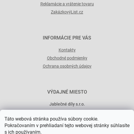
Reklamácie a vrátenie tovaru
ZakázkovýList.cz
INFORMÁCIE PRE VÁS
Kontakty
Obchodné podmienky
Ochrana osobných údajov
VÝDAJNÉ MIESTO
Jablečné díly s.r.o.
Minská 546/15
Táto webová stránka používa súbory cookie.
101 00 Praha 10
Pokračovaním v prehliadaní tejto webovej stránky súhlasíte
s ich používaním.