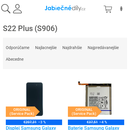
Prejsť
NÁKU
na
obsah
KOŠÍK
S22 Plus (S906)
R
a
Odporúčame
Najlacnejšie
Najdrahšie
Najpredávanejšie
d
e
Abecedne
n
i
V
e
ý
p
p
r
i
o
s
d
p
ORIGINAL
ORIGINAL
u
(Service Pack)
(Service Pack)
r
k
o
t
€207,31
–3 %
€37,51
–4 %
d
Displej Samsung Galaxy
Baterie Samsung Galaxy
o