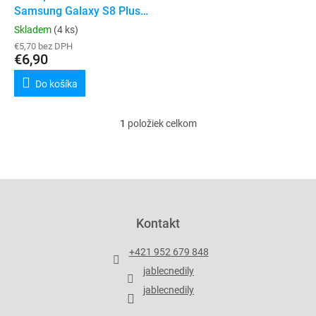
u
Samsung Galaxy S8 Plus
v
k
(G955F)
Skladem
(4 ks)
t
€5,70 bez DPH
o
€6,90
v
Do košíka
1
položiek celkom
O
v
l
á
d
Z
a
á
c
p
Kontakt
i
ä
e
t
p
+421 952 679 848
i
r
jablecnedily
v
e
k
jablecnedily
y