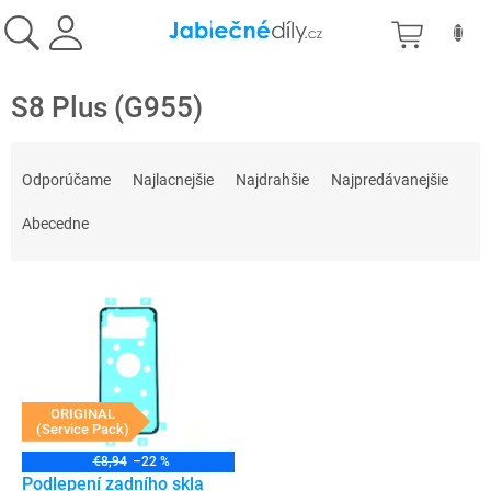
Prejsť
NÁKU
na
obsah
KOŠÍK
S8 Plus (G955)
R
a
Odporúčame
Najlacnejšie
Najdrahšie
Najpredávanejšie
d
e
Abecedne
n
i
V
e
ý
p
p
r
i
o
s
d
p
ORIGINAL
u
(Service Pack)
r
k
o
t
€8,94
–22 %
d
Podlepení zadního skla
o