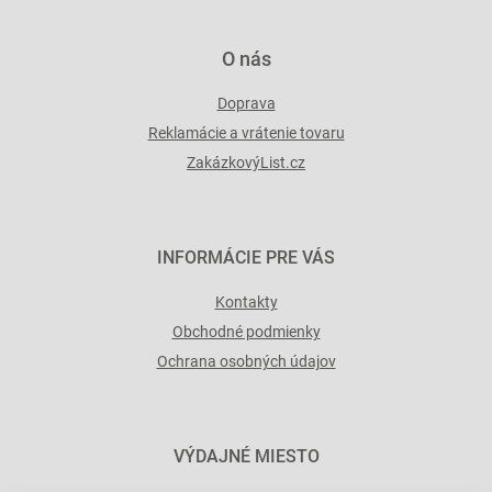
v
ý
p
O nás
i
s
Doprava
u
Reklamácie a vrátenie tovaru
ZakázkovýList.cz
INFORMÁCIE PRE VÁS
Kontakty
Obchodné podmienky
Ochrana osobných údajov
VÝDAJNÉ MIESTO