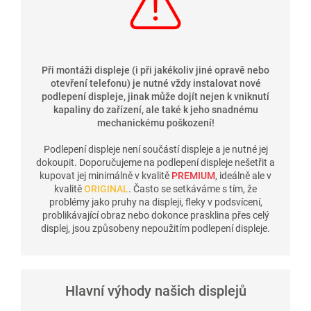
Při montáži displeje (i při jakékoliv jiné opravě nebo
otevření telefonu) je nutné vždy instalovat nové
podlepení displeje, jinak může dojít nejen k vniknutí
kapaliny do zařízení, ale také k jeho snadnému
mechanickému poškození!
Podlepení displeje není součástí displeje a je nutné jej
dokoupit. Doporučujeme na podlepení displeje nešetřit a
kupovat jej minimálně v kvalitě
PREMIUM
, ideálně ale v
kvalitě
ORIGINAL
. Často se setkáváme s tím, že
problémy jako pruhy na displeji, fleky v podsvícení,
problikávající obraz nebo dokonce prasklina přes celý
displej, jsou způsobeny nepoužitím podlepení displeje.
Hlavní výhody našich displejů