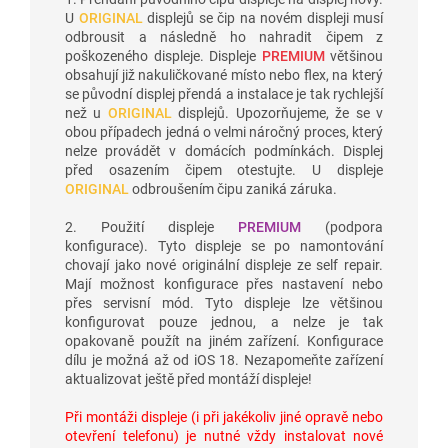
U
ORIGINAL
displejů se čip na novém displeji musí
odbrousit a následně ho nahradit čipem z
poškozeného displeje. Displeje
PREMIUM
většinou
obsahují již nakuličkované místo nebo flex, na který
se původní displej přendá a instalace je tak rychlejší
než u
ORIGINAL
displejů. Upozorňujeme, že se v
obou případech jedná o velmi náročný proces, který
nelze provádět v domácích podmínkách. Displej
před osazením čipem otestujte. U displeje
ORIGINAL
odbroušením čipu zaniká záruka.
2. Použití displeje
PREMIUM
(podpora
konfigurace). Tyto displeje se po namontování
chovají jako nové originální displeje ze self repair.
Mají možnost konfigurace přes nastavení nebo
přes servisní mód. Tyto displeje lze většinou
konfigurovat pouze jednou, a nelze je tak
opakovaně použít na jiném zařízení. Konfigurace
dílu je možná až od iOS 18. Nezapomeňte zařízení
aktualizovat ještě před montáží displeje!
Při montáži displeje (i při jakékoliv jiné opravě nebo
otevření telefonu) je nutné vždy instalovat nové