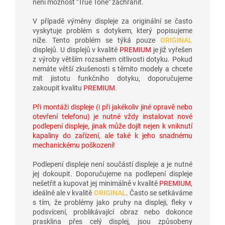
není možnost "True Tone" zachránit.
V případě výměny displeje za originální se často
vyskytuje problém s dotykem, který popisujeme
níže. Tento problém se týká pouze
ORIGINAL
displejů. U displejů v kvalitě
PREMIUM
je již vyřešen
z výroby větším rozsahem citlivosti dotyku. Pokud
nemáte větší zkušenosti s těmito modely a chcete
mít jistotu funkčního dotyku, doporučujeme
zakoupit kvalitu
PREMIUM
.
Při montáži displeje (i při jakékoliv jiné opravě nebo
otevření telefonu) je nutné vždy instalovat nové
podlepení displeje, jinak může dojít nejen k vniknutí
kapaliny do zařízení, ale také k jeho snadnému
mechanickému poškození!
Podlepení displeje není součástí displeje a je nutné
jej dokoupit. Doporučujeme na podlepení displeje
nešetřit a kupovat jej minimálně v kvalitě
PREMIUM
,
ideálně ale v kvalitě
ORIGINAL
. Často se setkáváme
s tím, že problémy jako pruhy na displeji, fleky v
podsvícení, problikávající obraz nebo dokonce
prasklina přes celý displej, jsou způsobeny