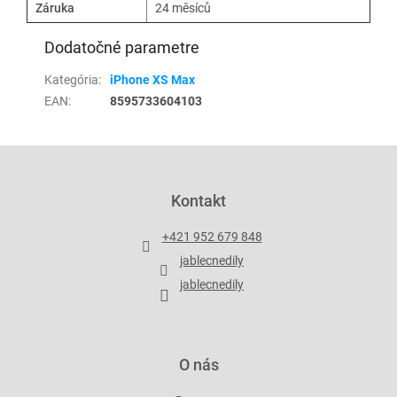
Záruka
24 měsíců
Dodatočné parametre
Kategória
:
iPhone XS Max
EAN
:
8595733604103
Z
á
p
Kontakt
ä
t
+421 952 679 848
i
jablecnedily
e
jablecnedily
O nás