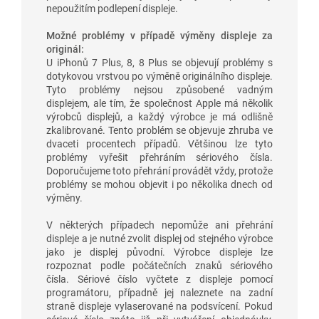
nepoužitím podlepení displeje.
Možné problémy v případě výměny displeje za
originál:
U iPhonů 7 Plus, 8, 8 Plus se objevují problémy s
dotykovou vrstvou po výměně originálního displeje.
Tyto problémy nejsou způsobené vadným
displejem, ale tím, že společnost Apple má několik
výrobců displejů, a každý výrobce je má odlišně
zkalibrované. Tento problém se objevuje zhruba ve
dvaceti procentech případů. Většinou lze tyto
problémy vyřešit přehráním sériového čísla.
Doporučujeme toto přehrání provádět vždy, protože
problémy se mohou objevit i po několika dnech od
výměny.
V některých případech nepomůže ani přehrání
displeje a je nutné zvolit displej od stejného výrobce
jako je displej původní. Výrobce displeje lze
rozpoznat podle počátečních znaků sériového
čísla. Sériové číslo vyčtete z displeje pomocí
programátoru, případně jej naleznete na zadní
straně displeje vylaserované na podsvícení. Pokud