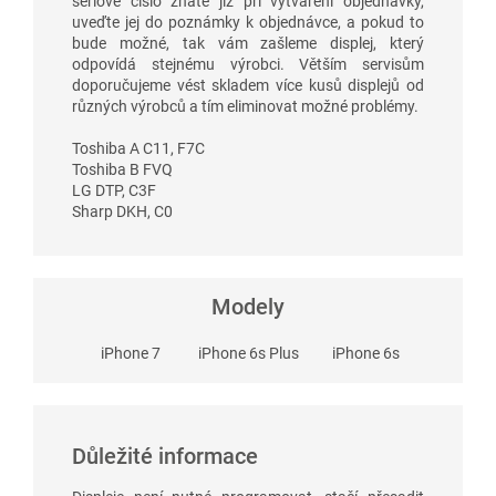
sériové číslo znáte již při vytváření objednávky,
uveďte jej do poznámky k objednávce, a pokud to
bude možné, tak vám zašleme displej, který
odpovídá stejnému výrobci. Větším servisům
doporučujeme vést skladem více kusů displejů od
různých výrobců a tím eliminovat možné problémy.
Toshiba A C11, F7C
Toshiba B FVQ
LG DTP, C3F
Sharp DKH, C0
Modely
iPhone 7
iPhone 6s Plus
iPhone 6s
Důležité informace