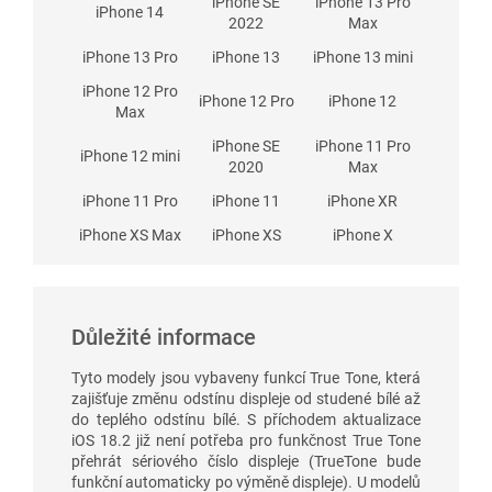
iPhone SE
iPhone 13 Pro
iPhone 14
2022
Max
iPhone 13 Pro
iPhone 13
iPhone 13 mini
iPhone 12 Pro
iPhone 12 Pro
iPhone 12
Max
iPhone SE
iPhone 11 Pro
iPhone 12 mini
2020
Max
iPhone 11 Pro
iPhone 11
iPhone XR
iPhone XS Max
iPhone XS
iPhone X
Důležité informace
Tyto modely jsou vybaveny funkcí True Tone, která
zajišťuje změnu odstínu displeje od studené bílé až
do teplého odstínu bílé. S příchodem aktualizace
iOS 18.2 již není potřeba pro funkčnost True Tone
přehrát sériového číslo displeje (TrueTone bude
funkční automaticky po výměně displeje). U modelů