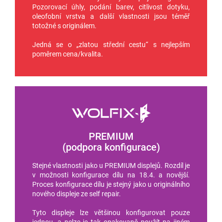
Pozorovací úhly, podání barev, citlivost dotyku,
oleofobní vrstva a další vlastnosti jsou téměř
totožné s originálem.
Jedná se o „zlatou střední cestu“ s nejlepším
poměrem cena/kvalita.
PREMIUM
(podpora konfigurace)
Stejné vlastnosti jako u PREMIUM displejů. Rozdíl je
v možnosti konfigurace dílu na 18.4. a novější.
Proces konfigurace dílu je stejný jako u originálního
nového displeje ze self repair.
Tyto displeje lze většinou konfigurovat pouze
jednou, a nelze je tak opakovaně použít na jiném