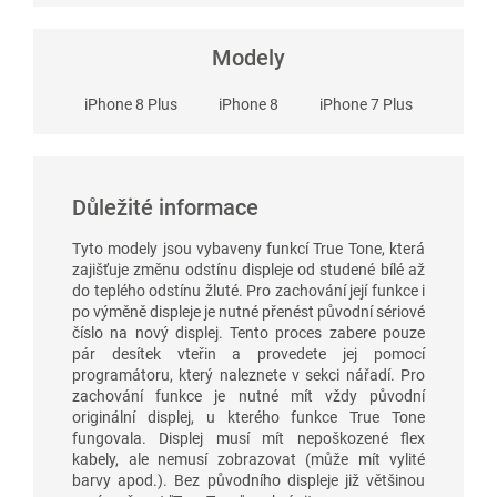
Modely
iPhone 8 Plus
iPhone 8
iPhone 7 Plus
Důležité informace
Tyto modely jsou vybaveny funkcí True Tone, která
zajišťuje změnu odstínu displeje od studené bílé až
do teplého odstínu žluté. Pro zachování její funkce i
po výměně displeje je nutné přenést původní sériové
číslo na nový displej. Tento proces zabere pouze
pár desítek vteřin a provedete jej pomocí
programátoru, který naleznete v sekci nářadí. Pro
zachování funkce je nutné mít vždy původní
originální displej, u kterého funkce True Tone
fungovala. Displej musí mít nepoškozené flex
kabely, ale nemusí zobrazovat (může mít vylité
barvy apod.). Bez původního displeje již většinou