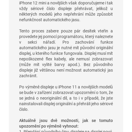
iPhone 12 mini a novějších však doporučujeme i tak
vždy sériové číslo displeje přehrávat, jelikož u
některých modelů jeho nepřehrání může způsobit
nefunkčnost automatického jasu.
Tento proces zabere pouze pár desítek vteřin a
provedete jej pomocí programátoru, který naleznete
v sekci nářadí. Pro zachování funkce
automatického jasu je nutné mít původní originální
displej, u kterého funkce fungovala. Displej musí mít
nepoškozené flex kabely, ale nemusí zobrazovat
(může mít vylité barvy apod.). Bez původního
displeje již většinou není možnost automatický jas
zachránit.
Po výměně displeje u iPhone 11 a novějších modelů
se bude v zařízení zobrazovat upozornění o tom, že
se jedná o neoriginální díl, a to i v případě, že jste
nainstalovali displej originální a přehráli jeho sériové
číslo.
Aktuálně jsou dvě možnosti, jak se tomuto
upozornění po výměně vyhnout:
1. Přendání původního čipu displeje na displej nový.