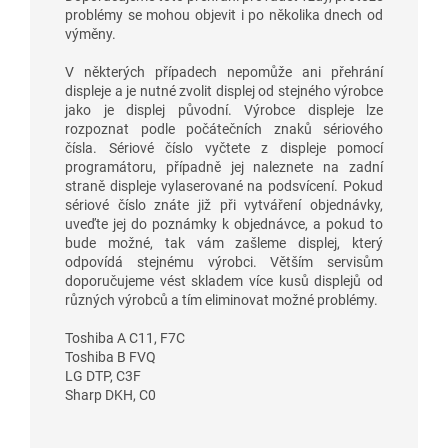
problémy se mohou objevit i po několika dnech od
výměny.
V některých případech nepomůže ani přehrání
displeje a je nutné zvolit displej od stejného výrobce
jako je displej původní. Výrobce displeje lze
rozpoznat podle počátečních znaků sériového
čísla. Sériové číslo vyčtete z displeje pomocí
programátoru, případně jej naleznete na zadní
straně displeje vylaserované na podsvícení. Pokud
sériové číslo znáte již při vytváření objednávky,
uveďte jej do poznámky k objednávce, a pokud to
bude možné, tak vám zašleme displej, který
odpovídá stejnému výrobci. Větším servisům
doporučujeme vést skladem více kusů displejů od
různých výrobců a tím eliminovat možné problémy.
Toshiba A C11, F7C
Toshiba B FVQ
LG DTP, C3F
Sharp DKH, C0