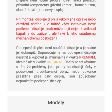
Displeje není nutné programovat, stačí přesadit
původní komponenty (přední kameru, home button,
sluchátko atd.) na nový displej.
Při montáži displeje (i při jakékoliv jiné opravě nebo
otevření telefonu) je nutné vždy instalovat nové
podlepení displeje, jinak může dojít nejen k vniknutí
kapaliny do zařízení, ale také k jeho snadnému
mechanickému poškození!
Podlepení displeje není součástí displeje a je nutné
jej dokoupit. Doporučujeme na podlepení displeje
nešetřit a kupovat jej minimálně v kvalitě
PREMIUM
,
ideálně ale v kvalitě
ORIGINAL
. Často se setkáváme
s tím, že problémy jako pruhy na displeji, fleky v
podsvícení, problikávající obraz nebo dokonce
prasklina přes celý displej, jsou způsobeny
nepoužitím podlepení displeje.
Modely