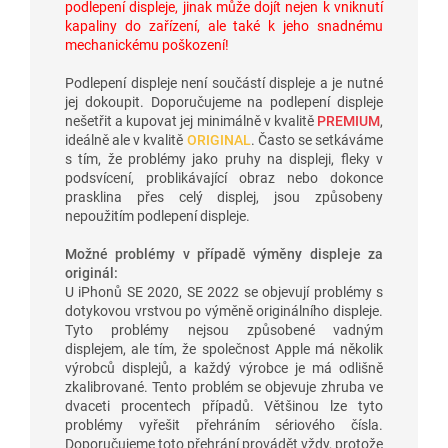
podlepení displeje, jinak může dojít nejen k vniknutí
kapaliny do zařízení, ale také k jeho snadnému
mechanickému poškození!
Podlepení displeje není součástí displeje a je nutné
jej dokoupit. Doporučujeme na podlepení displeje
nešetřit a kupovat jej minimálně v kvalitě
PREMIUM
,
ideálně ale v kvalitě
ORIGINAL
. Často se setkáváme
s tím, že problémy jako pruhy na displeji, fleky v
podsvícení, problikávající obraz nebo dokonce
prasklina přes celý displej, jsou způsobeny
nepoužitím podlepení displeje.
Možné problémy v případě výměny displeje za
originál:
U iPhonů SE 2020, SE 2022 se objevují problémy s
dotykovou vrstvou po výměně originálního displeje.
Tyto problémy nejsou způsobené vadným
displejem, ale tím, že společnost Apple má několik
výrobců displejů, a každý výrobce je má odlišně
zkalibrované. Tento problém se objevuje zhruba ve
dvaceti procentech případů. Většinou lze tyto
problémy vyřešit přehráním sériového čísla.
Doporučujeme toto přehrání provádět vždy, protože