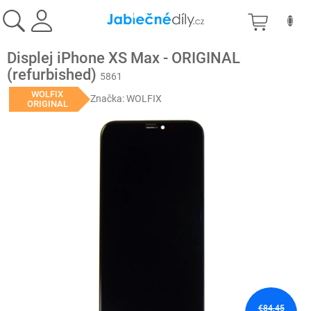
Prejsť
NÁKU
na
obsah
KOŠÍK
Displej iPhone XS Max - ORIGINAL
(refurbished)
5861
WOLFIX
Značka:
WOLFIX
ORIGINAL
€84,45