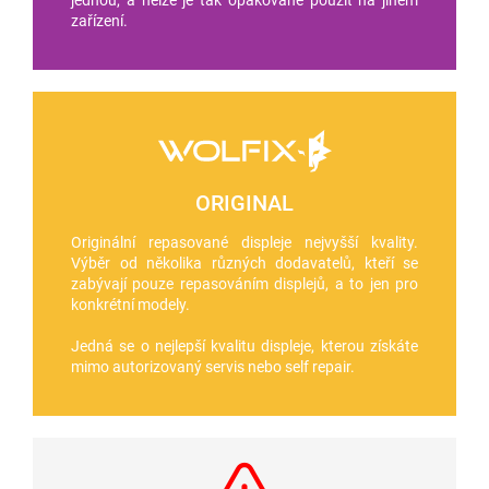
zařízení.
ORIGINAL
Originální repasované displeje nejvyšší kvality.
Výběr od několika různých dodavatelů, kteří se
zabývají pouze repasováním displejů, a to jen pro
konkrétní modely.
Jedná se o nejlepší kvalitu displeje, kterou získáte
mimo autorizovaný servis nebo self repair.