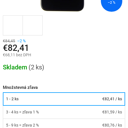
–2 %
€84,45
–2 %
€82,41
€68,11 bez DPH
Jednotková
cena:
Skladem
(2 ks)
Množstevná zľava
1 - 2 ks
€82,41
/ ks
3 - 4 ks = zľava 1 %
€81,59
/ ks
5 - 9 ks = zľava 2 %
€80,76
/ ks