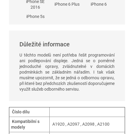
iPhone SE
iPhone 6 Plus
iPhone 6
2016
iPhone 5s
Důležité informace
U těchto modelů není potřeba řešit programování
ani podlepování displeje. Jedná se o poměrně
jednoduché opravy, zvládnutelné v domácích
podmínkách se základním nářadím. I tak však
musíme upozornit, že se jedná o odbornou opravu,
při které bez předchozích zkušeností doporučujeme
využít služeb odborného servisu.
Číslo dílu
Kompatibilní s
A1920 , A2097 , A2098 , A2100
modely