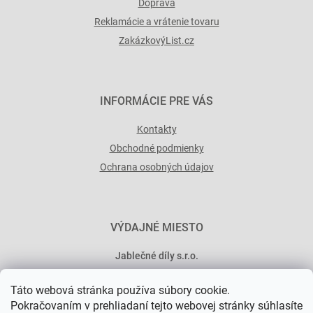
Doprava
Reklamácie a vrátenie tovaru
ZakázkovýList.cz
INFORMÁCIE PRE VÁS
Kontakty
Obchodné podmienky
Ochrana osobných údajov
VÝDAJNÉ MIESTO
Jablečné díly s.r.o.
Minská 546/15
Táto webová stránka používa súbory cookie.
101 00 Praha 10
Pokračovaním v prehliadaní tejto webovej stránky súhlasíte