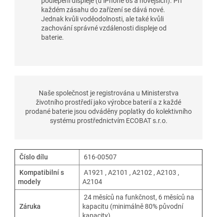
podlepení displeje (u iPhone 6s a novějších). Při
každém zásahu do zařízení se dává nové.
Jednak kvůli voděodolnosti, ale také kvůli
zachování správné vzdálenosti displeje od
baterie.
Naše společnost je registrována u Ministerstva
životního prostředí jako výrobce baterií a z každé
prodané baterie jsou odváděny poplatky do kolektivního
systému prostřednictvím ECOBAT s.r.o.
Číslo dílu
616-00507
Kompatibilní s
A1921 , A2101 , A2102 , A2103 ,
modely
A2104
24 měsíců na funkčnost, 6 měsíců na
Záruka
kapacitu (minimálně 80% původní
kapacity)