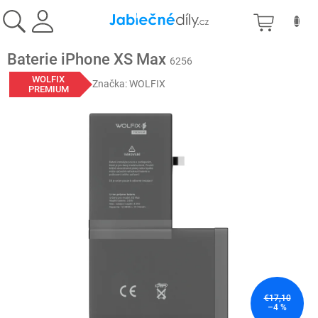
Prejsť
NÁKU
na
obsah
KOŠÍK
Baterie iPhone XS Max
6256
WOLFIX
Značka:
WOLFIX
PREMIUM
€17,10
–4 %