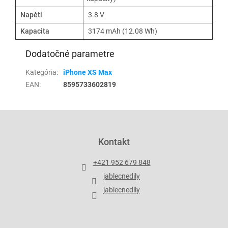
Napětí
3.8 V
Kapacita
3174 mAh (12.08 Wh)
Dodatočné parametre
Kategória
:
iPhone XS Max
EAN
:
8595733602819
Z
á
p
Kontakt
ä
t
+421 952 679 848
i
jablecnedily
e
jablecnedily