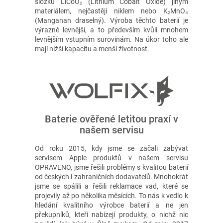
složku LiCoO₂ (Lithium Cobalt Oxide) jiným
materiálem, nejčastěji niklem nebo K₂MnO₄
(Manganan draselný). Výroba těchto baterií je
výrazně levnější, a to především kvůli mnohem
levnějším vstupním surovinám. Na úkor toho ale
mají nižší kapacitu a menší životnost.
Baterie ověřené letitou praxí v
našem servisu
Od roku 2015, kdy jsme se začali zabývat
servisem Apple produktů v našem servisu
OPRAVENO, jsme řešili problémy s kvalitou baterií
od českých i zahraničních dodavatelů. Mnohokrát
jsme se spálili a řešili reklamace vad, které se
projevily až po několika měsících. To nás k vedlo k
hledání kvalitního výrobce baterií a ne jen
překupníků, kteří nabízejí produkty, o nichž nic