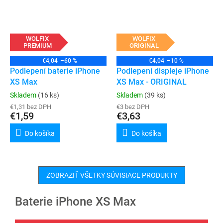
WOLFIX
WOLFIX
PREMIUM
ORIGINAL
€4,04
–60 %
€4,04
–10 %
Podlepení baterie iPhone
Podlepení displeje iPhone
XS Max
XS Max - ORIGINAL
Skladem
(16 ks)
Skladem
(39 ks)
€1,31 bez DPH
€3 bez DPH
€1,59
€3,63
Do košíka
Do košíka
ZOBRAZIŤ VŠETKY SÚVISIACE PRODUKTY
Baterie iPhone XS Max