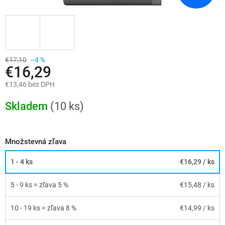
€17,10
–4 %
€16,29
€13,46 bez DPH
Jednotková
cena:
Skladem
(10 ks)
Množstevná zľava
1 - 4 ks
€16,29
/ ks
5 - 9 ks = zľava 5 %
€15,48
/ ks
10 - 19 ks = zľava 8 %
€14,99
/ ks