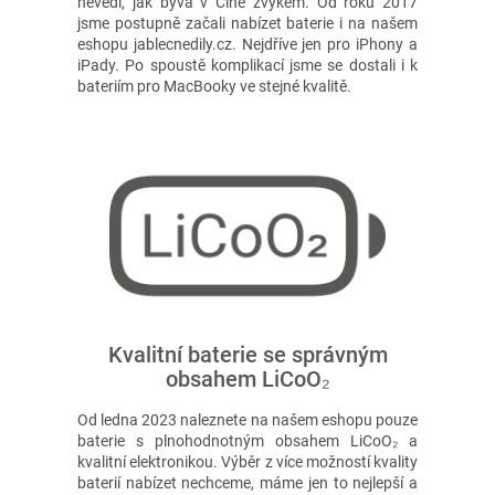
nevědí, jak bývá v Číně zvykem. Od roku 2017
jsme postupně začali nabízet baterie i na našem
eshopu jablecnedily.cz. Nejdříve jen pro iPhony a
iPady. Po spoustě komplikací jsme se dostali i k
bateriím pro MacBooky ve stejné kvalitě.
Kvalitní baterie se správným
obsahem LiCoO₂
Od ledna 2023 naleznete na našem eshopu pouze
baterie s plnohodnotným obsahem LiCoO₂ a
kvalitní elektronikou. Výběr z více možností kvality
baterií nabízet nechceme, máme jen to nejlepší a