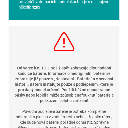
provádět v domácích podmínkách a je s ní spojeno
několik rizik!
Od verze iOS 18.1. se již opět zobrazuje dlouhodobá
kondice baterie. Informace o neoriginální baterii se
zobrazuje již pouze v
„
Nastavení - Baterie
“
a v servisní
historii. Baterii instalujte pouze s podlepením, které je
pro daný model určené. Použití běžné oboustranné
pásky nebo lepidla může způsobit nafouknutí baterie a
poškození celého zařízení!
Původní podlepení baterie je potřeba kompletně
odstranit a plochu v zadním krytu nebo středním rámu,
kde bude nová baterie, pořádně odmastit. Správné
přilepení a vycentrování baterie v telefonu je základem