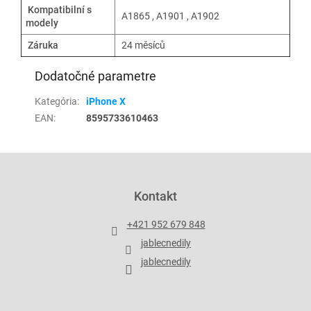
Kompatibilní s
A1865 , A1901 , A1902
modely
Záruka
24 měsíců
Dodatočné parametre
Kategória
:
iPhone X
EAN
:
8595733610463
Z
á
p
Kontakt
ä
t
+421 952 679 848
i
jablecnedily
e
jablecnedily