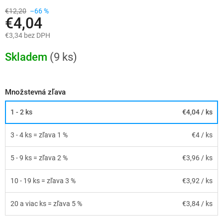
€12,20
–66 %
€4,04
€3,34 bez DPH
Jednotková
cena:
Skladem
(9 ks)
Množstevná zľava
1 - 2 ks
€4,04
/ ks
3 - 4 ks = zľava 1 %
€4
/ ks
5 - 9 ks = zľava 2 %
€3,96
/ ks
10 - 19 ks = zľava 3 %
€3,92
/ ks
20 a viac ks = zľava 5 %
€3,84
/ ks