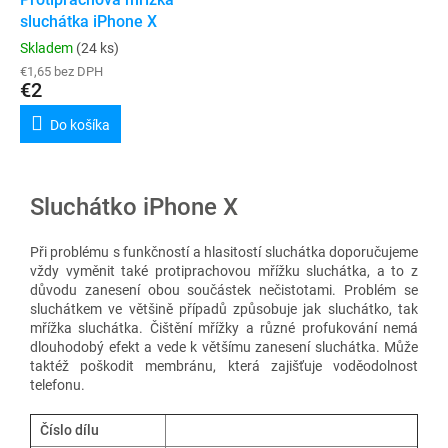
sluchátka iPhone X
Skladem
(24 ks)
€1,65 bez DPH
€2
Do košíka
Sluchátko iPhone X
Při problému s funkčností a hlasitostí sluchátka doporučujeme
vždy vyměnit také protiprachovou mřížku sluchátka, a to z
důvodu zanesení obou součástek nečistotami.
Problém se
sluchátkem ve většině případů způsobuje jak sluchátko, tak
mřížka sluchátka. Čištění mřížky a různé profukování nemá
dlouhodobý efekt a vede k většímu zanesení sluchátka. Může
taktéž poškodit membránu, která zajišťuje voděodolnost
telefonu.
Číslo dílu