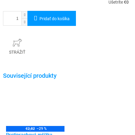
Ušetríte
€0
Pridať do košíka
STRÁŽIŤ
€2,82
–29 %
Protiprachová mřížka