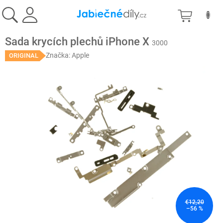
Prejsť
NÁKU
na
obsah
KOŠÍK
Sada krycích plechů iPhone X
3000
Značka:
Apple
ORIGINAL
€12,20
–56 %