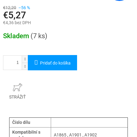
€12,20
–56 %
€5,27
€4,36 bez DPH
Jednotková
cena:
Skladem
(7 ks)
Pridať do košíka
STRÁŽIŤ
Číslo dílu
Kompatibilní s
A1865 , A1901 , A1902