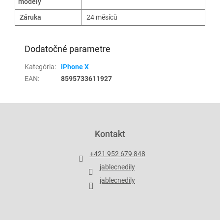
modely
Záruka
24 měsíců
Dodatočné parametre
Kategória
:
iPhone X
EAN
:
8595733611927
Z
á
p
Kontakt
ä
t
+421 952 679 848
i
jablecnedily
e
jablecnedily