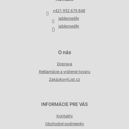
ä
t
+421 952 679 848
i
jablecnedily
e
jablecnedily
O nás
Doprava
Reklamácie a vrátenie tovaru
ZakázkovýList.cz
INFORMÁCIE PRE VÁS
Kontakty
Obchodné podmienky