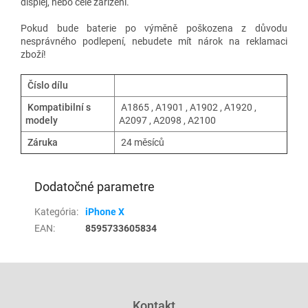
displej, nebo celé zařízení.
Pokud bude baterie po výměně poškozena z důvodu
nesprávného podlepení, nebudete mít nárok na reklamaci
zboží!
Číslo dílu
Kompatibilní s
A1865 , A1901 , A1902 ,
A1920 ,
modely
A2097 , A2098 , A2100
Záruka
24 měsíců
Dodatočné parametre
Kategória
:
iPhone X
EAN
:
8595733605834
Z
á
p
Kontakt