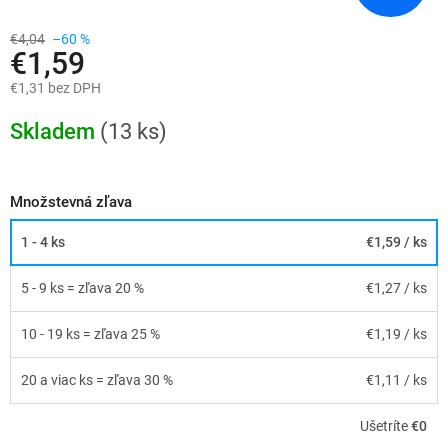
€4,04
–60 %
€1,59
€1,31 bez DPH
Jednotková
cena:
Skladem
(13 ks)
Množstevná zľava
1 - 4 ks
€1,59
/ ks
5 - 9 ks = zľava 20 %
€1,27
/ ks
10 - 19 ks = zľava 25 %
€1,19
/ ks
20 a viac ks = zľava 30 %
€1,11
/ ks
Ušetríte
€0