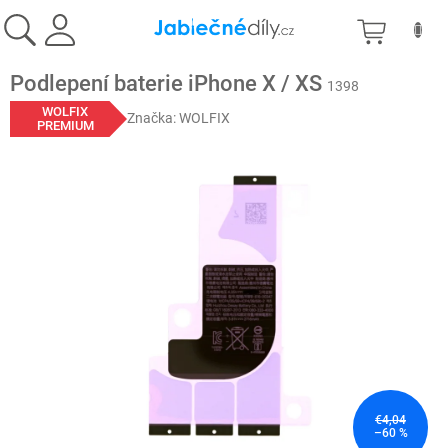
Prejsť
NÁKU
na
obsah
KOŠÍK
Podlepení baterie iPhone X / XS
1398
WOLFIX
Značka:
WOLFIX
PREMIUM
€4,04
–60 %