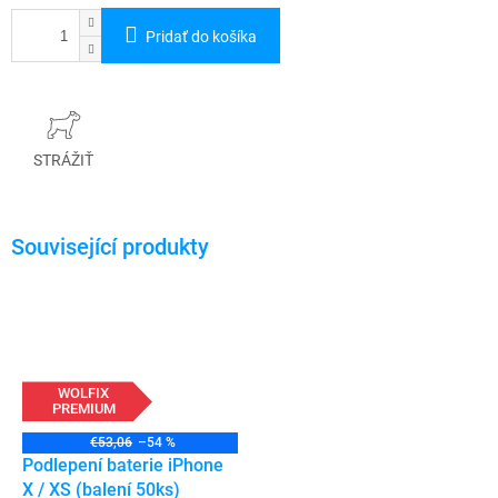
Pridať do košíka
STRÁŽIŤ
WOLFIX
PREMIUM
€53,06
–54 %
Podlepení baterie iPhone
X / XS (balení 50ks)