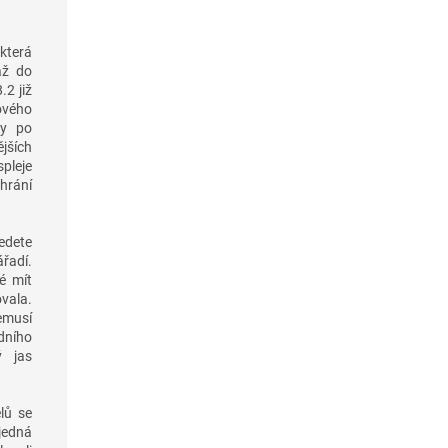
která
až do
.2 již
ového
ky po
jších
pleje
hrání
vedete
ářadí.
é mít
vala.
emusí
dního
ý jas
lů se
 jedná