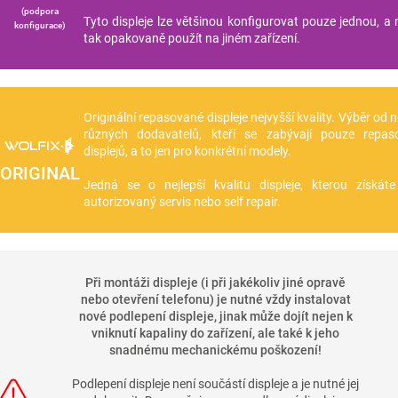
(podpora
Tyto displeje lze většinou konfigurovat pouze jednou, a n
konfigurace)
tak opakovaně použít na jiném zařízení.
Originální repasované displeje nejvyšší kvality. Výběr od 
různých dodavatelů, kteří se zabývají pouze repas
displejů, a to jen pro konkrétní modely.
ORIGINAL
Jedná se o nejlepší kvalitu displeje, kterou získá
autorizovaný servis nebo self repair.
Při montáži displeje (i při jakékoliv jiné opravě
nebo otevření telefonu) je nutné vždy instalovat
nové podlepení displeje, jinak může dojít nejen k
vniknutí kapaliny do zařízení, ale také k jeho
snadnému mechanickému poškození!
Podlepení displeje není součástí displeje a je nutné jej