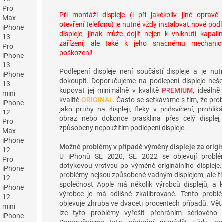
Pro
Při montáži displeje (i při jakékoliv jiné opravě
Max
otevření telefonu) je nutné vždy instalovat nové pod
iPhone
displeje, jinak může dojít nejen k vniknutí kapali
13
zařízení, ale také k jeho snadnému mechani
Pro
poškození!
iPhone
13
Podlepení displeje není součástí displeje a je nut
iPhone
dokoupit. Doporučujeme na podlepení displeje nešet
13
kupovat jej minimálně v kvalitě
PREMIUM
, ideálně
mini
kvalitě
ORIGINAL
. Často se setkáváme s tím, že pro
iPhone
jako pruhy na displeji, fleky v podsvícení, probliká
12
obraz nebo dokonce prasklina přes celý displej,
Pro
způsobeny nepoužitím podlepení displeje.
Max
iPhone
Možné problémy v případě výměny displeje za origin
12
U iPhonů SE 2020, SE 2022 se objevují probl
Pro
dotykovou vrstvou po výměně originálního displeje.
iPhone
problémy nejsou způsobené vadným displejem, ale tí
12
společnost Apple má několik výrobců displejů, a 
iPhone
výrobce je má odlišně zkalibrované. Tento probl
12
objevuje zhruba ve dvaceti procentech případů. Vět
mini
lze tyto problémy vyřešit přehráním sériového č
iPhone
Doporučujeme toto přehrání provádět vždy, pr