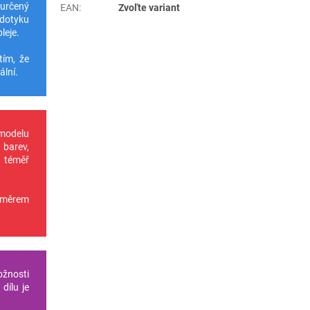
 určený
EAN
:
Zvoľte variant
 dotyku
leje.
tím, že
ální.
 modelu
 barev,
u téměř
oměrem
ožnosti
dílu je