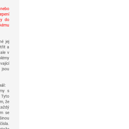
 nebo
lepení
ny do
ckému
né jej
řit a
 ale v
blémy
vající
 jsou
ál:
émy s
 Tyto
m, že
každý
ém se
šinou
ísla.
otože