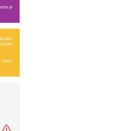
elze je
několika
ováním
te mimo