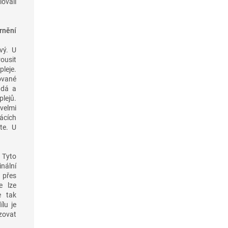
lovali
rnění
vý. U
rousit
leje.
ované
ndá a
lejů.
velmi
ácích
te. U
 Tyto
nální
 přes
e lze
e tak
lu je
zovat