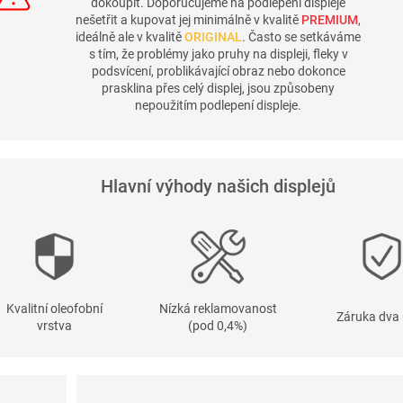
dokoupit. Doporučujeme na podlepení displeje
nešetřit a kupovat jej minimálně v kvalitě
PREMIUM
,
ideálně ale v kvalitě
ORIGINAL
. Často se setkáváme
s tím, že problémy jako pruhy na displeji, fleky v
podsvícení, problikávající obraz nebo dokonce
prasklina přes celý displej, jsou způsobeny
nepoužitím podlepení displeje.
Hlavní výhody našich displejů
Kvalitní oleofobní
Nízká reklamovanost
Záruka dva 
vrstva
(pod 0,4%)