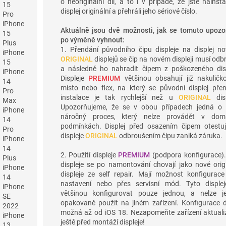
o neoriginální díl, a to i v případě, že jste nainsta
15
displej originální a přehráli jeho sériové číslo.
Pro
iPhone
Aktuálně jsou dvě možnosti, jak se tomuto upozo
15
po výměně vyhnout:
Plus
1. Přendání původního čipu displeje na displej no
iPhone
ORIGINAL
displejů se čip na novém displeji musí odb
15
a následně ho nahradit čipem z poškozeného disp
iPhone
Displeje
PREMIUM
většinou obsahují již nakuličk
14
místo nebo flex, na který se původní displej pře
Pro
instalace je tak rychlejší než u
ORIGINAL
disp
Max
Upozorňujeme, že se v obou případech jedná o 
iPhone
náročný proces, který nelze provádět v dom
14
podmínkách. Displej před osazením čipem otestuj
Pro
displeje
ORIGINAL
odbroušením čipu zaniká záruka.
iPhone
14
2. Použití displeje
PREMIUM
(podpora konfigurace).
Plus
displeje se po namontování chovají jako nové origi
iPhone
displeje ze self repair. Mají možnost konfigurace
14
nastavení nebo přes servisní mód. Tyto displej
iPhone
většinou konfigurovat pouze jednou, a nelze j
SE
opakovaně použít na jiném zařízení. Konfigurace dí
2022
možná až od iOS 18. Nezapomeňte zařízení aktuali
iPhone
ještě před montáží displeje!
13