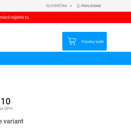
SLOVENČINA
PRIHLÁSENIE
mácií nájdete tu.
NÁKUPNÝ
Prázdny košík
KOŠÍK
,10
bez DPH
ová
e variant