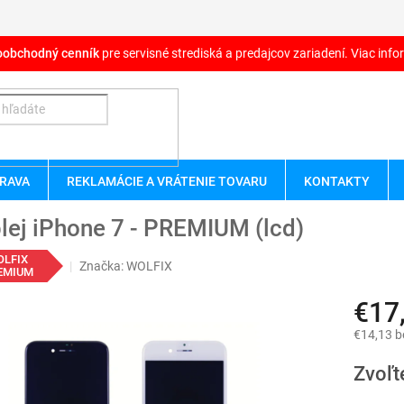
oobchodný cenník
pre servisné strediská a predajcov zariadení. Viac infor
RAVA
REKLAMÁCIE A VRÁTENIE TOVARU
KONTAKTY
lej iPhone 7 - PREMIUM (lcd)
OLFIX
Značka:
WOLFIX
EMIUM
€17
€14,13 
Jednotk
Zvoľt
cena: