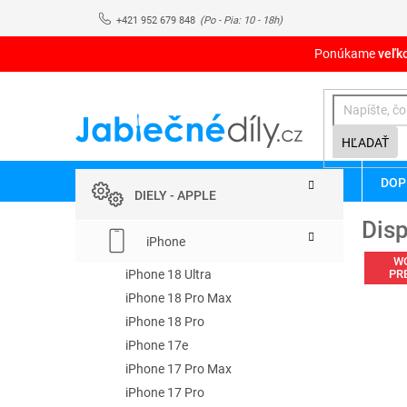
Prejsť
+421 952 679 848
na
obsah
Ponúkame
veľk
HĽADAŤ
B
Preskočiť
DOP
kategórie
o
DIELY - APPLE
č
Disp
n
iPhone
ý
W
p
iPhone 18 Ultra
PR
a
iPhone 18 Pro Max
n
iPhone 18 Pro
e
iPhone 17e
l
iPhone 17 Pro Max
iPhone 17 Pro