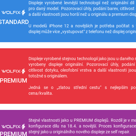
Displeje vyrobené levnější technologií než originální díl
pro daný model. Pozorovací úhly, podání barev, citlivost
a další vlastnosti jsou horší než u originálu a premium disp
STANDARD
U modelů iPhone 12 a novějších je potřeba počítat s 
displej může více „vystupovat" z telefonu než displej origin
Displeje vyrobené stejnou technologií jako jsou u daného
vyrobeny displeje originální. Pozorovací úhly, podání
citlivost dotyku, oleofobní vrstva a další vlastnosti jso
totožné s originálem.
PREMIUM
Jedná se o „zlatou střední cestu“ s nejlepším p
cena/kvalita.
Stejné vlastnosti jako u PREMIUM displejů. Rozdíl je v m
konfigurace dílu na 18.4. a novější. Proces konfigurace 
stejný jako u originálního nového displeje ze self repair.
PREMIUM