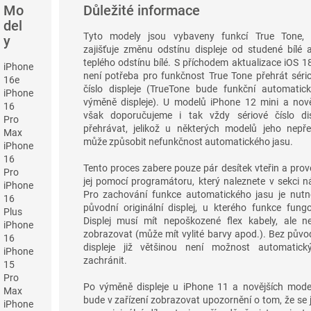
Mo
Důležité informace
del
Tyto modely jsou vybaveny funkcí True Tone, 
y
zajišťuje změnu odstínu displeje od studené bílé 
teplého odstínu bílé. S příchodem aktualizace iOS 18
iPhone
není potřeba pro funkčnost True Tone přehrát séri
16e
číslo displeje (TrueTone bude funkční automatic
iPhone
výměně displeje). U modelů iPhone 12 mini a nově
16
však doporučujeme i tak vždy sériové číslo dis
Pro
přehrávat, jelikož u některých modelů jeho nepře
Max
může způsobit nefunkčnost automatického jasu.
iPhone
16
Tento proces zabere pouze pár desítek vteřin a pro
Pro
jej pomocí programátoru, který naleznete v sekci n
iPhone
Pro zachování funkce automatického jasu je nutn
16
původní originální displej, u kterého funkce fungo
Plus
Displej musí mít nepoškozené flex kabely, ale n
iPhone
zobrazovat (může mít vylité barvy apod.). Bez půvo
16
displeje již většinou není možnost automatick
iPhone
zachránit.
15
Pro
Po výměně displeje u iPhone 11 a novějších mode
Max
bude v zařízení zobrazovat upozornění o tom, že se
iPhone