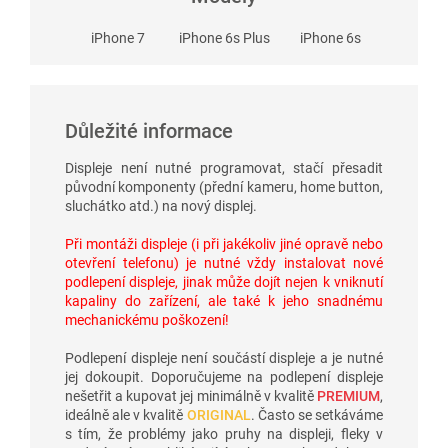
iPhone 7
iPhone 6s Plus
iPhone 6s
Důležité informace
Displeje není nutné programovat, stačí přesadit
původní komponenty (přední kameru, home button,
sluchátko atd.) na nový displej.
Při montáži displeje (i při jakékoliv jiné opravě nebo
otevření telefonu) je nutné vždy instalovat nové
podlepení displeje, jinak může dojít nejen k vniknutí
kapaliny do zařízení, ale také k jeho snadnému
mechanickému poškození!
Podlepení displeje není součástí displeje a je nutné
jej dokoupit. Doporučujeme na podlepení displeje
nešetřit a kupovat jej minimálně v kvalitě
PREMIUM
,
ideálně ale v kvalitě
ORIGINAL
. Často se setkáváme
s tím, že problémy jako pruhy na displeji, fleky v