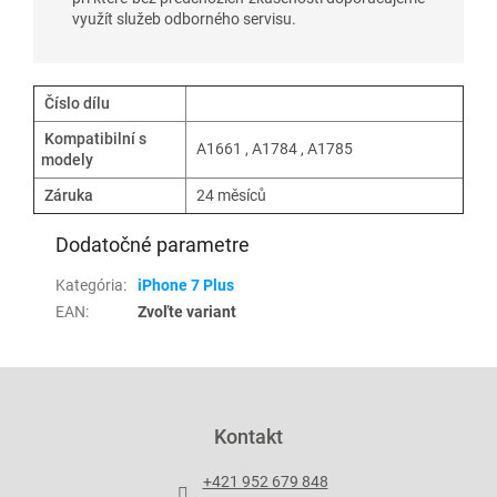
využít služeb odborného servisu.
Číslo dílu
Kompatibilní s
A1661 , A1784 , A1785
modely
Záruka
24 měsíců
Dodatočné parametre
Kategória
:
iPhone 7 Plus
EAN
:
Zvoľte variant
Z
á
p
Kontakt
ä
t
+421 952 679 848