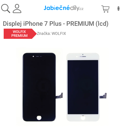
Prejsť
NÁKU
na
obsah
KOŠÍK
Displej iPhone 7 Plus - PREMIUM (lcd)
WOLFIX
Značka:
WOLFIX
PREMIUM