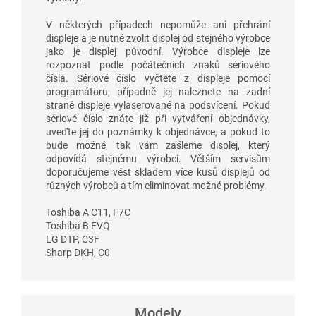
V některých případech nepomůže ani přehrání
displeje a je nutné zvolit displej od stejného výrobce
jako je displej původní. Výrobce displeje lze
rozpoznat podle počátečních znaků sériového
čísla. Sériové číslo vyčtete z displeje pomocí
programátoru, případně jej naleznete na zadní
straně displeje vylaserované na podsvícení. Pokud
sériové číslo znáte již při vytváření objednávky,
uveďte jej do poznámky k objednávce, a pokud to
bude možné, tak vám zašleme displej, který
odpovídá stejnému výrobci. Větším servisům
doporučujeme vést skladem více kusů displejů od
různých výrobců a tím eliminovat možné problémy.
Toshiba A C11, F7C
Toshiba B FVQ
LG DTP, C3F
Sharp DKH, C0
Modely