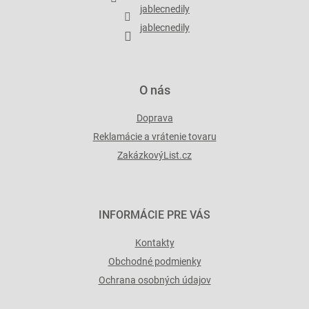
i
jablecnedily
e
jablecnedily
O nás
Doprava
Reklamácie a vrátenie tovaru
ZakázkovýList.cz
INFORMÁCIE PRE VÁS
Kontakty
Obchodné podmienky
Ochrana osobných údajov