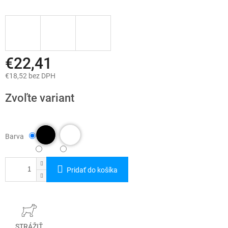
€22,41
€18,52 bez DPH
Jednotková
cena:
Zvoľte variant
Barva
Pridať do košíka
STRÁŽIŤ