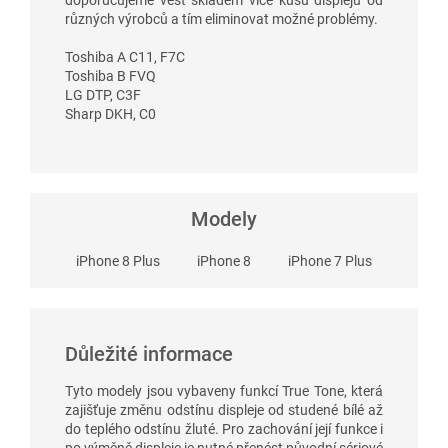
různých výrobců a tím eliminovat možné problémy.
Toshiba A C11, F7C
Toshiba B FVQ
LG DTP, C3F
Sharp DKH, C0
Modely
iPhone 8 Plus
iPhone 8
iPhone 7 Plus
Důležité informace
Tyto modely jsou vybaveny funkcí True Tone, která
zajišťuje změnu odstínu displeje od studené bílé až
do teplého odstínu žluté. Pro zachování její funkce i
po výměně displeje je nutné přenést původní sériové