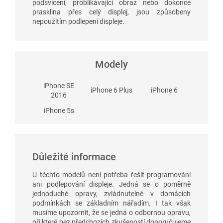
podsvícení, problikávající obraz nebo dokonce
prasklina přes celý displej, jsou způsobeny
nepoužitím podlepení displeje.
Modely
iPhone SE
iPhone 6 Plus
iPhone 6
2016
iPhone 5s
Důležité informace
U těchto modelů není potřeba řešit programování
ani podlepování displeje. Jedná se o poměrně
jednoduché opravy, zvládnutelné v domácích
podmínkách se základním nářadím. I tak však
musíme upozornit, že se jedná o odbornou opravu,
při které bez předchozích zkušeností doporučujeme