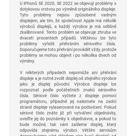
U iPhonů SE 2020, SE 2022 se objevují problémy s
dotykovou vrstvou po výměně originálního displeje.
Tyto problémy nejsou způsobené vadným
displejem, ale tím, že společnost Apple má několik
výrobců displejů, a každý výrobce je má odlišně
zkalibrované. Tento problém se objevuje zhruba ve
dvaceti procentech případů. Většinou lze tyto
problémy vyřešit přehráním sériového čísla.
Doporučujeme toto přehrání provádět vždy, protože
problémy se mohou objevit i po několika dnech od
výměny.
V některých případech nepomůže ani přehrání
displeje a je nutné zvolit displej od stejného výrobce
jako je displej původní. Výrobce displeje lze
rozpoznat podle počátečních znaků sériového
čísla. Sériové číslo vyčtete z displeje pomocí
programátoru, případně jej naleznete na zadní
straně displeje vylaserované na podsvícení. Pokud
sériové číslo znáte již při vytváření objednávky,
uveďte jej do poznámky k objednávce, a pokud to
bude možné, tak vám zašleme displej, který
odpovídá stejnému výrobci. Větším servisům
doporučujeme vést skladem více kusů displejů od