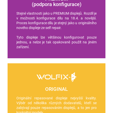
(podpora konfigurace)
Stejné vlastnosti jako u PREMIUM displejů. Rozdíl je
v možnosti konfigurace dílu na 18.4. a novější.
Proces konfigurace dílu je stejný jako u originálního
nového displeje ze self repair.
Tyto displeje lze většinou konfigurovat pouze
jednou, a nelze je tak opakovaně použít na jiném
zařízení.
ORIGINAL
Originální repasované displeje nejvyšší kvality.
Výběr od několika různých dodavatelů, kteří se
zabývají pouze repasováním displejů, a to jen pro
konkrétní modely.