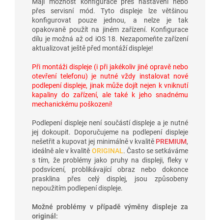
Mají možnost konfigurace přes nastavení nebo
přes servisní mód. Tyto displeje lze většinou
konfigurovat pouze jednou, a nelze je tak
opakovaně použít na jiném zařízení. Konfigurace
dílu je možná až od iOS 18. Nezapomeňte zařízení
aktualizovat ještě před montáží displeje!
Při montáži displeje (i při jakékoliv jiné opravě nebo
otevření telefonu) je nutné vždy instalovat nové
podlepení displeje, jinak může dojít nejen k vniknutí
kapaliny do zařízení, ale také k jeho snadnému
mechanickému poškození!
Podlepení displeje není součástí displeje a je nutné
jej dokoupit. Doporučujeme na podlepení displeje
nešetřit a kupovat jej minimálně v kvalitě
PREMIUM
,
ideálně ale v kvalitě
ORIGINAL
. Často se setkáváme
s tím, že problémy jako pruhy na displeji, fleky v
podsvícení, problikávající obraz nebo dokonce
prasklina přes celý displej, jsou způsobeny
nepoužitím podlepení displeje.
Možné problémy v případě výměny displeje za
originál: