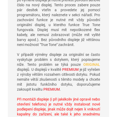
číslo na nový displej. Tento proces zabere pouze
pár desítek vteřin a provedete jej pomocí
programátoru, který naleznete v sekci nářadí. Pro
zachování funkce je nutné mít vždy původní
originální displej, u kterého funkce True Tone
fungovala. Displej musí mít nepoškozené flex
kabely, ale nemusí zobrazovat (může mít vylité
barvy apod.). Bez původního displeje již většinou
není možnost "True Tone" zachránit.
V případě výměny displeje za originální se často
vyskytuje problém s dotykem, který popisujeme
níže. Tento problém se týká pouze
ORIGINAL
displejů. U displejů v kvalitě
PREMIUM
je již vyřešen
z výroby větším rozsahem citlivosti dotyku. Pokud
nemáte větší zkušenosti s těmito modely a chcete
mít jistotu funkčního dotyku, doporučujeme
zakoupit kvalitu
PREMIUM
.
Při montáži displeje (i při jakékoliv jiné opravě nebo
otevření telefonu) je nutné vždy instalovat nové
podlepení displeje, jinak může dojít nejen k vniknutí
kapaliny do zařízení, ale také k jeho snadnému