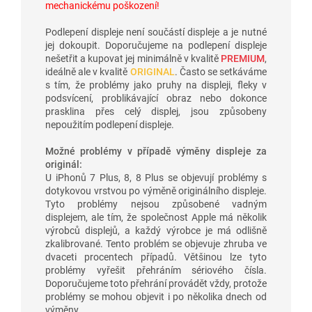
mechanickému poškození!
Podlepení displeje není součástí displeje a je nutné
jej dokoupit. Doporučujeme na podlepení displeje
nešetřit a kupovat jej minimálně v kvalitě
PREMIUM
,
ideálně ale v kvalitě
ORIGINAL
. Často se setkáváme
s tím, že problémy jako pruhy na displeji, fleky v
podsvícení, problikávající obraz nebo dokonce
prasklina přes celý displej, jsou způsobeny
nepoužitím podlepení displeje.
Možné problémy v případě výměny displeje za
originál:
U iPhonů 7 Plus, 8, 8 Plus se objevují problémy s
dotykovou vrstvou po výměně originálního displeje.
Tyto problémy nejsou způsobené vadným
displejem, ale tím, že společnost Apple má několik
výrobců displejů, a každý výrobce je má odlišně
zkalibrované. Tento problém se objevuje zhruba ve
dvaceti procentech případů. Většinou lze tyto
problémy vyřešit přehráním sériového čísla.
Doporučujeme toto přehrání provádět vždy, protože
problémy se mohou objevit i po několika dnech od
výměny.