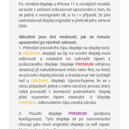
Po výměně displeje u iPhone 11 a novějších modelů
se bude v zařízení zobrazovat upozornění o tom, že
se jedná o neoriginální díl, a to i v případě, že jste
nainstalovali displej originální a přehráli jeho sériové
číslo.
Aktuálně jsou dvě možnosti, jak se tomuto
upozornění po výměně vyhnout:
1. Přendání původního čipu displeje na displej nový.
U
ORIGINAL
displejů se čip na novém displeji musí
odbrousit a následně ho nahradit čipem z
poškozeného displeje. Displeje
PREMIUM
většinou
obsahují již nakuličkované místo nebo flex, na který
se původní displej přendá a instalace je tak rychlejší
než u
ORIGINAL
displejů. Upozorňujeme, že se v
obou případech jedná o velmi náročný proces, který
nelze provádět v domácích podmínkách. Displej
před osazením čipem otestujte. U displeje
ORIGINAL
odbroušením čipu zaniká záruka.
2. Použití displeje
PREMIUM
(podpora
konfigurace). Tyto displeje se po namontování
chovají jako nové originální displeje ze self repair.