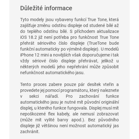
Důležité informace
Tyto modely jsou vybaveny funkcí True Tone, která
zajišťuje změnu odstínu displeje od studené bílé až
do teplého odstínu bílé. S příchodem aktualizace
iOS 18.2 již není potřeba pro funkčnost True Tone
přehrát sériového číslo displeje (TrueTone bude
funkční automaticky po výměně displeje). U modelů
iPhone 12 mini a novějších však doporučujeme i tak
vždy sériové číslo displeje přehrávat, jelikož u
některých modelů jeho nepřehrání může způsobit
nefunkčnost automatického jasu.
Tento proces zabere pouze pár desítek vteřin a
provedete jej pomocí programátoru, který naleznete
v sekci nářadí. Pro zachování funkce
automatického jasu je nutné mít původní originální
displej, u kterého funkce fungovala. Displej musí mít
nepoškozené flex kabely, ale nemusí zobrazovat
(může mít vylité barvy apod.). Bez původního
displeje již většinou není možnost automatický jas
zachránit.