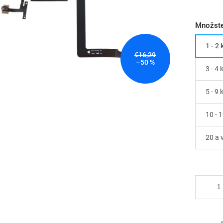
Množste
1 - 2 
€16,29
–50 %
3 - 4 
5 - 9 
10 - 
20 a 