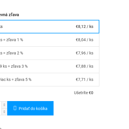
vná zľava
ks
€8,12
/ ks
ks = zľava 1 %
€8,04
/ ks
ks = zľava 2 %
€7,96
/ ks
19 ks = zľava 3 %
€7,88
/ ks
viac ks = zľava 5 %
€7,71
/ ks
Ušetríte
€0
Pridať do košíka