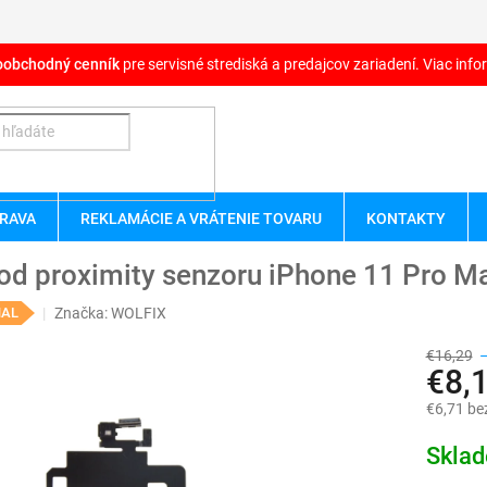
oobchodný cenník
pre servisné strediská a predajcov zariadení. Viac infor
RAVA
REKLAMÁCIE A VRÁTENIE TOVARU
KONTAKTY
od proximity senzoru iPhone 11 Pro M
Značka:
WOLFIX
NAL
€16,29
€8,
€6,71 be
Jednotk
Skla
cena: