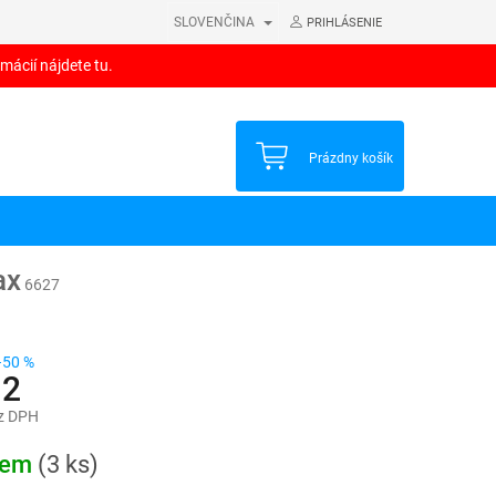
SLOVENČINA
PRIHLÁSENIE
mácií nájdete tu.
NÁKUPNÝ
Prázdny košík
KOŠÍK
ax
6627
–50 %
12
z DPH
ová
dem
(3 ks)