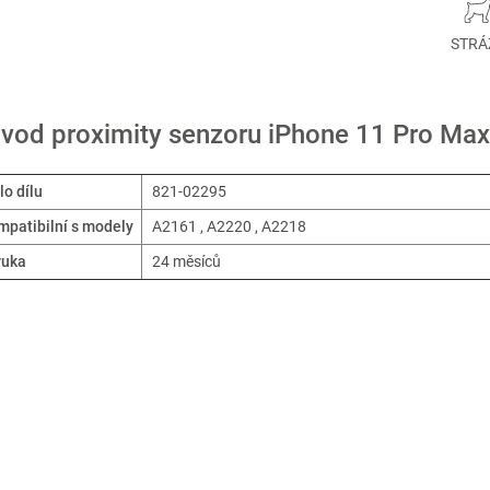
STRÁ
vod proximity senzoru iPhone 11 Pro Max
lo dílu
821-02295
patibilní s modely
A2161 , A2220 , A2218
ruka
24 měsíců