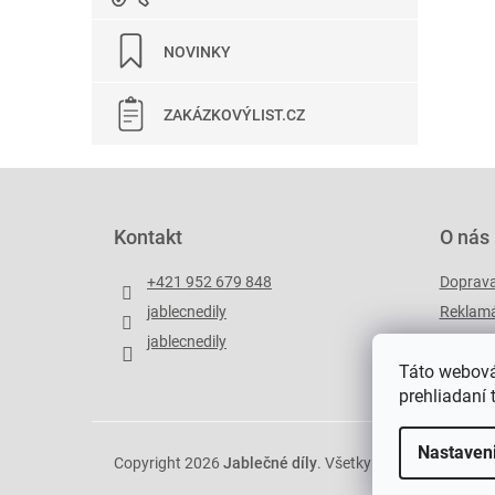
NOVINKY
ZAKÁZKOVÝLIST.CZ
Z
á
p
Kontakt
O nás
ä
t
+421 952 679 848
Doprav
i
jablecnedily
Reklamá
e
jablecnedily
Zakázko
Táto webová
prehliadaní 
Nastaven
Copyright 2026
Jablečné díly
. Všetky práva vyhradené.