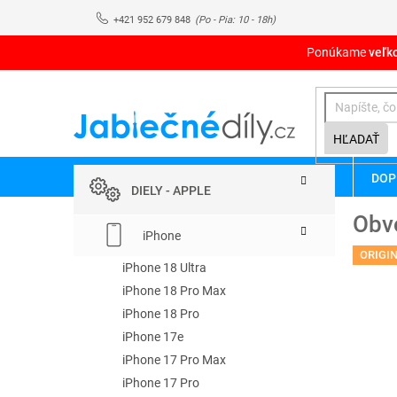
Prejsť
+421 952 679 848
na
obsah
Ponúkame
veľk
HĽADAŤ
B
Preskočiť
DOP
kategórie
o
DIELY - APPLE
č
Obv
n
iPhone
ý
ORIGI
p
iPhone 18 Ultra
a
iPhone 18 Pro Max
n
iPhone 18 Pro
e
iPhone 17e
l
iPhone 17 Pro Max
iPhone 17 Pro