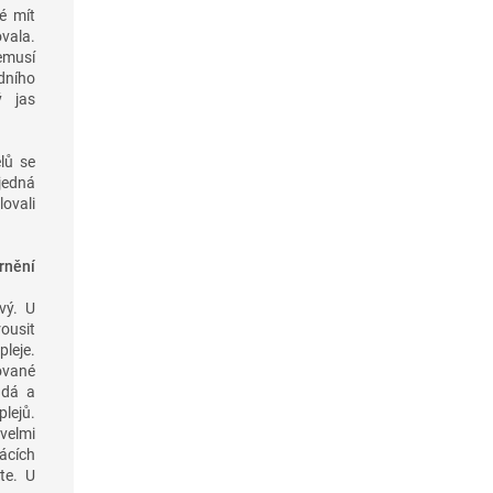
é mít
vala.
emusí
dního
ý jas
lů se
 jedná
lovali
rnění
vý. U
rousit
leje.
ované
ndá a
lejů.
velmi
ácích
te. U