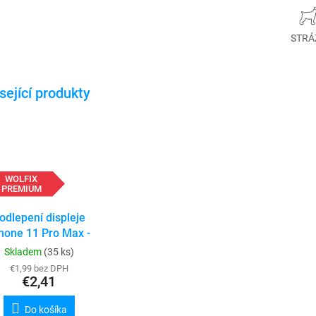
STRÁ
WOLFIX
PREMIUM
odlepení displeje
hone 11 Pro Max -
PREMIUM
Skladem
(35 ks)
€1,99 bez DPH
€2,41
Do košíka