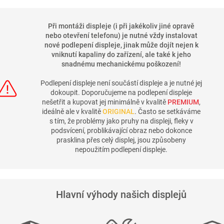
Při montáži displeje (i při jakékoliv jiné opravě
nebo otevření telefonu) je nutné vždy instalovat
nové podlepení displeje, jinak může dojít nejen k
vniknutí kapaliny do zařízení, ale také k jeho
snadnému mechanickému poškození!
Podlepení displeje není součástí displeje a je nutné jej
dokoupit. Doporučujeme na podlepení displeje
nešetřit a kupovat jej minimálně v kvalitě
PREMIUM
,
ideálně ale v kvalitě
ORIGINAL
. Často se setkáváme
s tím, že problémy jako pruhy na displeji, fleky v
podsvícení, problikávající obraz nebo dokonce
prasklina přes celý displej, jsou způsobeny
nepoužitím podlepení displeje.
Hlavní výhody našich displejů