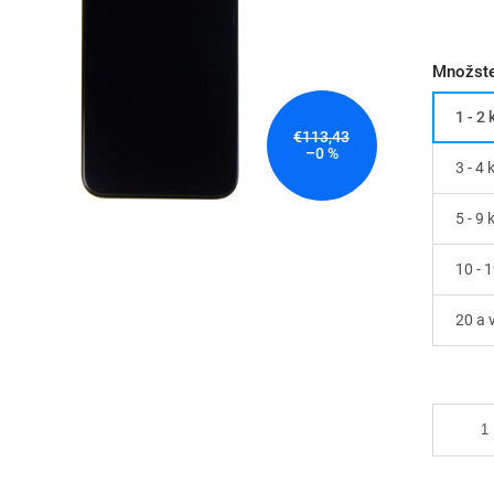
Množste
1 - 2 
€113,43
–0 %
3 - 4 
5 - 9 
10 - 
20 a 