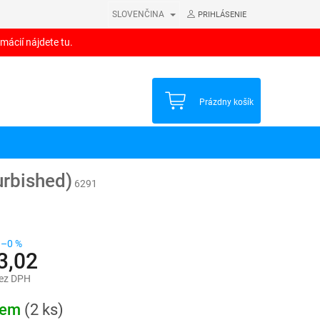
SLOVENČINA
PRIHLÁSENIE
mácií nájdete tu.
NÁKUPNÝ
Prázdny košík
KOŠÍK
urbished)
6291
–0 %
3,02
bez DPH
ová
dem
(2 ks)