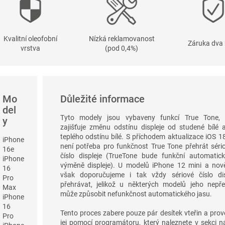
Kvalitní oleofobní
Nízká reklamovanost
Záruka dva 
vrstva
(pod 0,4%)
Mo
Důležité informace
del
Tyto modely jsou vybaveny funkcí True Tone, 
y
zajišťuje změnu odstínu displeje od studené bílé 
teplého odstínu bílé. S příchodem aktualizace iOS 18
iPhone
není potřeba pro funkčnost True Tone přehrát séri
16e
číslo displeje (TrueTone bude funkční automatic
iPhone
výměně displeje). U modelů iPhone 12 mini a nově
16
však doporučujeme i tak vždy sériové číslo dis
Pro
přehrávat, jelikož u některých modelů jeho nepře
Max
může způsobit nefunkčnost automatického jasu.
iPhone
16
Tento proces zabere pouze pár desítek vteřin a pro
Pro
jej pomocí programátoru, který naleznete v sekci n