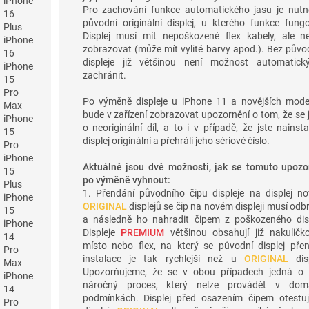
iPhone
Pro zachování funkce automatického jasu je nutn
16
původní originální displej, u kterého funkce fungo
Plus
Displej musí mít nepoškozené flex kabely, ale n
iPhone
zobrazovat (může mít vylité barvy apod.). Bez půvo
16
displeje již většinou není možnost automatick
iPhone
zachránit.
15
Pro
Po výměně displeje u iPhone 11 a novějších mode
Max
bude v zařízení zobrazovat upozornění o tom, že se
iPhone
o neoriginální díl, a to i v případě, že jste nainsta
15
displej originální a přehráli jeho sériové číslo.
Pro
iPhone
Aktuálně jsou dvě možnosti, jak se tomuto upozo
15
po výměně vyhnout:
Plus
1. Přendání původního čipu displeje na displej no
iPhone
ORIGINAL
displejů se čip na novém displeji musí odb
15
a následně ho nahradit čipem z poškozeného disp
iPhone
Displeje
PREMIUM
většinou obsahují již nakuličk
14
místo nebo flex, na který se původní displej pře
Pro
instalace je tak rychlejší než u
ORIGINAL
disp
Max
Upozorňujeme, že se v obou případech jedná o 
iPhone
náročný proces, který nelze provádět v dom
14
podmínkách. Displej před osazením čipem otestuj
Pro