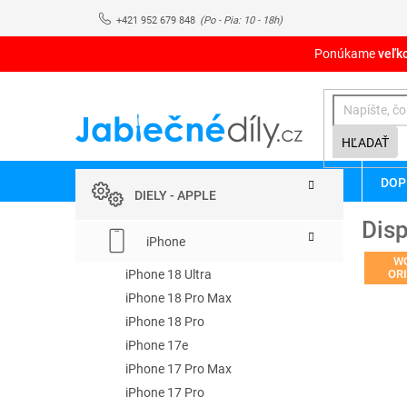
Prejsť
+421 952 679 848
na
obsah
Ponúkame
veľk
HĽADAŤ
B
Preskočiť
DOP
kategórie
o
DIELY - APPLE
č
Disp
n
iPhone
ý
W
p
iPhone 18 Ultra
OR
a
iPhone 18 Pro Max
n
iPhone 18 Pro
e
iPhone 17e
l
iPhone 17 Pro Max
iPhone 17 Pro