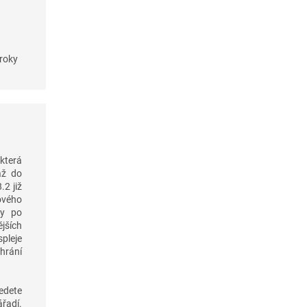
roky
která
až do
.2 již
ového
ky po
jších
pleje
hrání
vedete
ářadí.