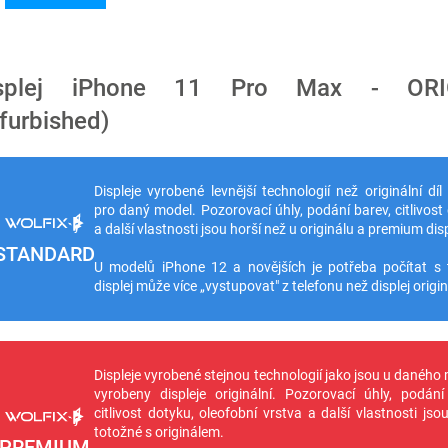
isplej iPhone 11 Pro Max - ORI
efurbished)
Displeje vyrobené levnější technologií než originální díl
pro daný model. Pozorovací úhly, podání barev, citlivost
a další vlastnosti jsou horší než u originálu a premium disp
STANDARD
U modelů iPhone 12 a novějších je potřeba počítat s 
displej může více „vystupovat" z telefonu než displej origin
Displeje vyrobené stejnou technologií jako jsou u daného
vyrobeny displeje originální. Pozorovací úhly, podání
citlivost dotyku, oleofobní vrstva a další vlastnosti jso
totožné s originálem.
PREMIUM