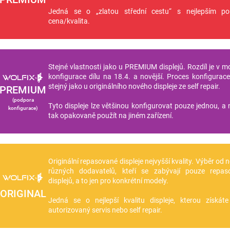
Jedná se o „zlatou střední cestu“ s nejlepším p
cena/kvalita.
Stejné vlastnosti jako u PREMIUM displejů. Rozdíl je v m
konfigurace dílu na 18.4. a novější. Proces konfigurace 
stejný jako u originálního nového displeje ze self repair.
PREMIUM
(podpora
Tyto displeje lze většinou konfigurovat pouze jednou, a n
konfigurace)
tak opakovaně použít na jiném zařízení.
Originální repasované displeje nejvyšší kvality. Výběr od 
různých dodavatelů, kteří se zabývají pouze repas
displejů, a to jen pro konkrétní modely.
ORIGINAL
Jedná se o nejlepší kvalitu displeje, kterou získá
autorizovaný servis nebo self repair.