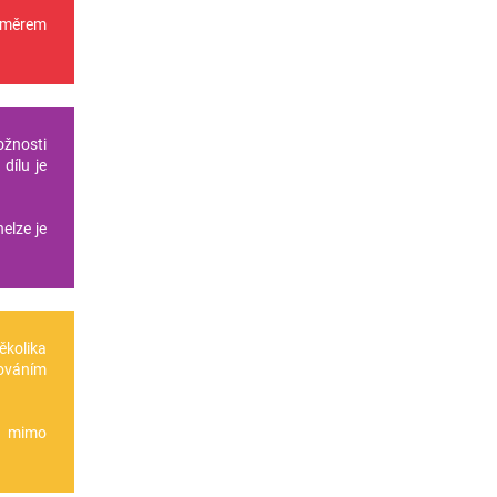
oměrem
ožnosti
dílu je
elze je
několika
ováním
te mimo