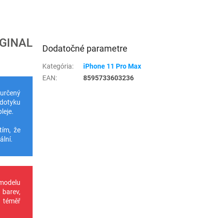
GINAL
Dodatočné parametre
Kategória
:
iPhone 11 Pro Max
EAN
:
8595733603236
 určený
 dotyku
leje.
tím, že
ální.
 modelu
 barev,
u téměř