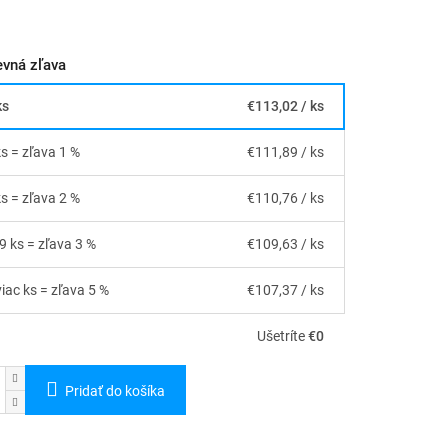
vná zľava
ks
€113,02
/ ks
ks = zľava 1 %
€111,89
/ ks
ks = zľava 2 %
€110,76
/ ks
19 ks = zľava 3 %
€109,63
/ ks
viac ks = zľava 5 %
€107,37
/ ks
Ušetríte
€0
Pridať do košíka