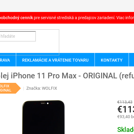
oobchodný cenník
pre servisné strediská a predajcov zariadení. Viac infor
RAVA
REKLAMÁCIE A VRÁTENIE TOVARU
KONTAKTY
lej iPhone 11 Pro Max - ORIGINAL (ref
OLFIX
Značka:
WOLFIX
IGINAL
€113,43
€11
€93,40 
Jednotk
Skla
cena: