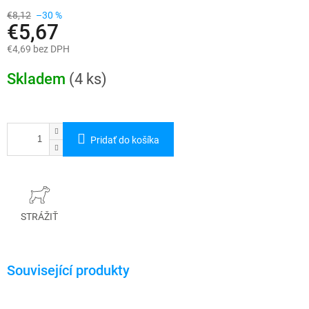
€8,12
–30 %
€5,67
€4,69 bez DPH
Jednotková
cena:
Skladem
(4 ks)
Pridať do košíka
STRÁŽIŤ