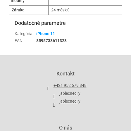
modely
Záruka
24 měsíců
Dodatočné parametre
Kategória
:
iPhone 11
EAN
:
8595733611323
Z
á
p
Kontakt
ä
t
+421 952 679 848
i
jablecnedily
e
jablecnedily
O nás