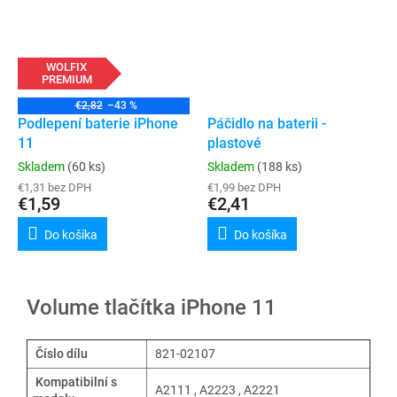
WOLFIX
PREMIUM
€2,82
–43 %
Podlepení baterie iPhone
Páčidlo na baterii -
11
plastové
Skladem
(60 ks)
Skladem
(188 ks)
€1,31 bez DPH
€1,99 bez DPH
€1,59
€2,41
Do košíka
Do košíka
Volume tlačítka iPhone 11
Číslo dílu
821-02107
Kompatibilní s
A2111 , A2223 , A2221