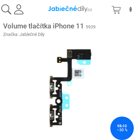
Prejsť
NÁKU
na
obsah
KOŠÍK
Volume tlačítka iPhone 11
5939
Značka:
Jablečné Díly
€8,12
–30 %