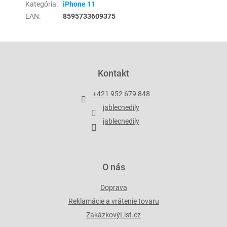
Kategória
:
iPhone 11
EAN
:
8595733609375
Z
á
p
Kontakt
ä
t
+421 952 679 848
i
jablecnedily
e
jablecnedily
O nás
Doprava
Reklamácie a vrátenie tovaru
ZakázkovýList.cz