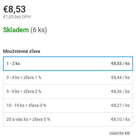
€8,53
€7,05 bez DPH
Jednotková
cena:
Skladem
(6 ks)
Množstevná zľava
1 - 2 ks
€8,53
/ ks
3 - 4 ks = zľava 1 %
€8,44
/ ks
5 - 9 ks = zľava 2 %
€8,36
/ ks
10 - 19 ks = zľava 3 %
€8,27
/ ks
20 a viac ks = zľava 5 %
€8,10
/ ks
Ušetríte
€0