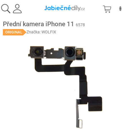
Prejsť
NÁKU
na
obsah
KOŠÍK
Přední kamera iPhone 11
6578
Značka:
WOLFIX
ORIGINAL