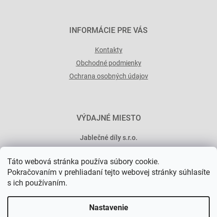
INFORMÁCIE PRE VÁS
Kontakty
Obchodné podmienky
Ochrana osobných údajov
VÝDAJNÉ MIESTO
Jablečné díly s.r.o.
Minská 546/15
Táto webová stránka používa súbory cookie.
101 00 Praha 10
Pokračovaním v prehliadaní tejto webovej stránky súhlasíte
s ich používaním.
Nastavenie
Vytvoril Shoptet Premium