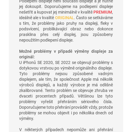
Podlepení displeje není součástí displeje a je nutné
jej dokoupit. Doporučujeme na podlepení displeje
nešetřit a kupovat jej minimálně v kvalitě
PREMIUM
,
ideálně ale v kvalitě
ORIGINAL
. Často se setkáváme
s tím, že problémy jako pruhy na displeji, fleky v
podsvícení, problikávající obraz nebo dokonce
prasklina přes celý displej, jsou způsobeny
nepoužitím podlepení displeje.
Možné problémy v případě výměny displeje za
originál:
U iPhonů SE 2020, SE 2022 se objevují problémy s
dotykovou vrstvou po výměně originálního displeje.
Tyto problémy nejsou způsobené vadným
displejem, ale tím, že společnost Apple má několik
výrobců displejů, a každý výrobce je má odlišně
zkalibrované. Tento problém se objevuje zhruba ve
dvaceti procentech případů. Většinou lze tyto
problémy vyřešit přehráním sériového čísla.
Doporučujeme toto přehrání provádět vždy, protože
problémy se mohou objevit i po několika dnech od
výměny.
V některých případech nepomůže ani přehrání