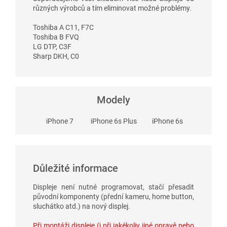
různých výrobců a tím eliminovat možné problémy.
Toshiba A C11, F7C
Toshiba B FVQ
LG DTP, C3F
Sharp DKH, C0
Modely
iPhone 7
iPhone 6s Plus
iPhone 6s
Důležité informace
Displeje není nutné programovat, stačí přesadit
původní komponenty (přední kameru, home button,
sluchátko atd.) na nový displej.
Při montáži displeje (i při jakékoliv jiné opravě nebo