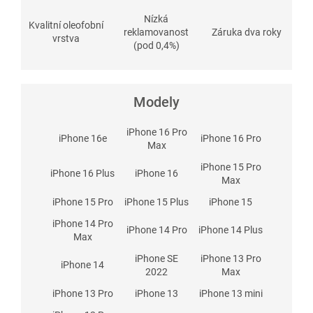
Nízká
Kvalitní oleofobní
reklamovanost
Záruka dva roky
vrstva
(pod 0,4%)
Modely
iPhone 16 Pro
iPhone 16e
iPhone 16 Pro
Max
iPhone 15 Pro
iPhone 16 Plus
iPhone 16
Max
iPhone 15 Pro
iPhone 15 Plus
iPhone 15
iPhone 14 Pro
iPhone 14 Pro
iPhone 14 Plus
Max
iPhone SE
iPhone 13 Pro
iPhone 14
2022
Max
iPhone 13 Pro
iPhone 13
iPhone 13 mini