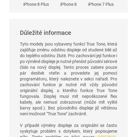
iPhone 8 Plus
iPhone 8
iPhone 7 Plus
Důležité informace
Tyto modely jsou vybaveny funkcí True Tone, která
zajišťuje změnu odstínu displeje od studené bílé až
do teplého odstínu žluté. Pro zachování její funkce i
po výměně displeje je nutné přenést původní sériové
číslo na nový displej. Tento proces zabere pouze
pár desítek vteřin a provedete jej pomocí
programátoru, který naleznete v sekci nářadí. Pro
zachování funkce je nutné mít vždy původní
originální displej, u kterého funkce True Tone
fungovala. Displej musí mít nepoškozené flex
kabely, ale nemusí zobrazovat (může mít vylité
barvy apod.). Bez původního displeje již většinou
není možnost "True Tone" zachránit.
V případě výměny displeje za originální se často
vyskytuje problém s dotykem, který popisujeme
níže. Tento problém se týká pouze
ORIGINAL