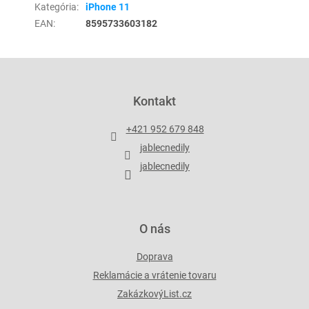
Kategória
:
iPhone 11
EAN
:
8595733603182
Z
á
p
Kontakt
ä
t
+421 952 679 848
i
jablecnedily
e
jablecnedily
O nás
Doprava
Reklamácie a vrátenie tovaru
ZakázkovýList.cz