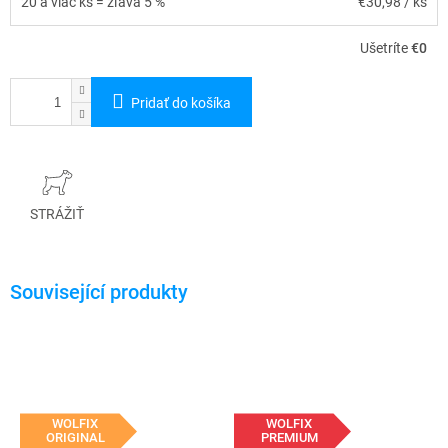
20 a viac ks = zľava 5 %
€30,98
/ ks
Ušetríte
€0
Pridať do košíka
STRÁŽIŤ
WOLFIX
WOLFIX
ORIGINAL
PREMIUM