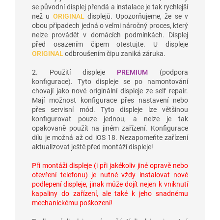
se původní displej přendá a instalace je tak rychlejší
než u
ORIGINAL
displejů. Upozorňujeme, že se v
obou případech jedná o velmi náročný proces, který
nelze provádět v domácích podmínkách. Displej
před osazením čipem otestujte. U displeje
ORIGINAL
odbroušením čipu zaniká záruka.
2. Použití displeje
PREMIUM
(podpora
konfigurace). Tyto displeje se po namontování
chovají jako nové originální displeje ze self repair.
Mají možnost konfigurace přes nastavení nebo
přes servisní mód. Tyto displeje lze většinou
konfigurovat pouze jednou, a nelze je tak
opakovaně použít na jiném zařízení. Konfigurace
dílu je možná až od iOS 18. Nezapomeňte zařízení
aktualizovat ještě před montáží displeje!
Při montáži displeje (i při jakékoliv jiné opravě nebo
otevření telefonu) je nutné vždy instalovat nové
podlepení displeje, jinak může dojít nejen k vniknutí
kapaliny do zařízení, ale také k jeho snadnému
mechanickému poškození!