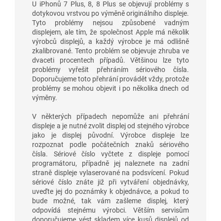
U iPhonů 7 Plus, 8, 8 Plus se objevují problémy s
dotykovou vrstvou po výměně originálního displeje.
Tyto problémy nejsou způsobené vadným
displejem, ale tím, že společnost Apple má několik
výrobců displejů, a každý výrobce je má odlišně
zkalibrované. Tento problém se objevuje zhruba ve
dvaceti procentech případů. Většinou lze tyto
problémy vyřešit přehráním sériového čísla.
Doporučujeme toto přehrání provádět vždy, protože
problémy se mohou objevit i po několika dnech od
výměny.
V některých případech nepomůže ani přehrání
displeje a je nutné zvolit displej od stejného výrobce
jako je displej původní. Výrobce displeje lze
rozpoznat podle počátečních znaků sériového
čísla. Sériové číslo vyčtete z displeje pomocí
programátoru, případně jej naleznete na zadní
straně displeje vylaserované na podsvícení. Pokud
sériové číslo znáte již při vytváření objednávky,
uveďte jej do poznámky k objednávce, a pokud to
bude možné, tak vám zašleme displej, který
odpovídá stejnému výrobci. Větším servisům
doporučujeme vést skladem více kusů displejů od