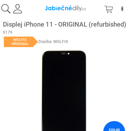
Prejsť
NÁKU
na
obsah
KOŠÍK
Displej iPhone 11 - ORIGINAL (refurbished)
6179
WOLFIX
Značka:
WOLFIX
ORIGINAL
€33,43