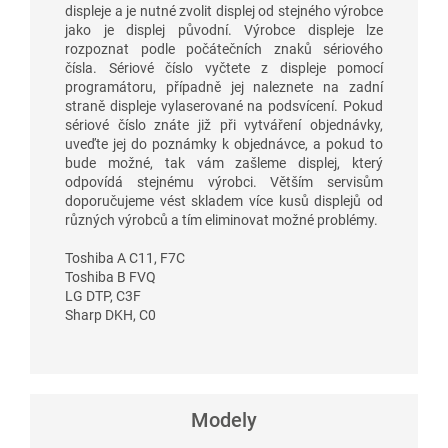
displeje a je nutné zvolit displej od stejného výrobce
jako je displej původní. Výrobce displeje lze
rozpoznat podle počátečních znaků sériového
čísla. Sériové číslo vyčtete z displeje pomocí
programátoru, případně jej naleznete na zadní
straně displeje vylaserované na podsvícení. Pokud
sériové číslo znáte již při vytváření objednávky,
uveďte jej do poznámky k objednávce, a pokud to
bude možné, tak vám zašleme displej, který
odpovídá stejnému výrobci. Větším servisům
doporučujeme vést skladem více kusů displejů od
různých výrobců a tím eliminovat možné problémy.
Toshiba A C11, F7C
Toshiba B FVQ
LG DTP, C3F
Sharp DKH, C0
Modely