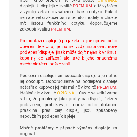
displejů. U displejů v kvalitě
PREMIUM
je již vyřešen
z výroby větším rozsahem citlivosti dotyku. Pokud
nemáte větší zkušenosti s těmito modely a chcete
mít jistotu funkčního dotyku, doporučujeme
zakoupit kvalitu
PREMIUM
.
Při montáži displeje (i při jakékoliv jiné opravě nebo
otevření telefonu) je nutné vždy instalovat nové
podlepení displeje, jinak může dojít nejen k vniknutí
kapaliny do zařízení, ale také k jeho snadnému
mechanickému poškození!
Podlepení displeje není součástí displeje a je nutné
jej dokoupit. Doporučujeme na podlepení displeje
nešetřit a kupovat jej minimálně v kvalitě
PREMIUM
,
ideálně ale v kvalitě
ORIGINAL
. Často se setkáváme
s tím, že problémy jako pruhy na displeji, fleky v
podsvícení, problikávající obraz nebo dokonce
prasklina přes celý displej, jsou způsobeny
nepoužitím podlepení displeje.
Možné problémy v případě výměny displeje za
originál: