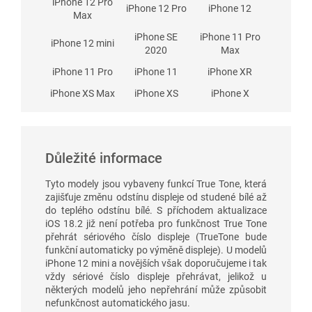
iPhone 12 Pro
iPhone 12 Pro
iPhone 12
Max
iPhone SE
iPhone 11 Pro
iPhone 12 mini
2020
Max
iPhone 11 Pro
iPhone 11
iPhone XR
iPhone XS Max
iPhone XS
iPhone X
Důležité informace
Tyto modely jsou vybaveny funkcí True Tone, která
zajišťuje změnu odstínu displeje od studené bílé až
do teplého odstínu bílé. S příchodem aktualizace
iOS 18.2 již není potřeba pro funkčnost True Tone
přehrát sériového číslo displeje (TrueTone bude
funkční automaticky po výměně displeje). U modelů
iPhone 12 mini a novějších však doporučujeme i tak
vždy sériové číslo displeje přehrávat, jelikož u
některých modelů jeho nepřehrání může způsobit
nefunkčnost automatického jasu.