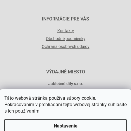
INFORMÁCIE PRE VÁS
Kontakty
Obchodné podmienky
Ochrana osobných údajov
VÝDAJNÉ MIESTO
Jablečné díly s.r.o.
Minská 546/15
Táto webová stránka používa súbory cookie.
101 00 Praha 10
Pokračovaním v prehliadaní tejto webovej stránky súhlasíte
s ich používaním.
Nastavenie
Vytvoril Shoptet Premium