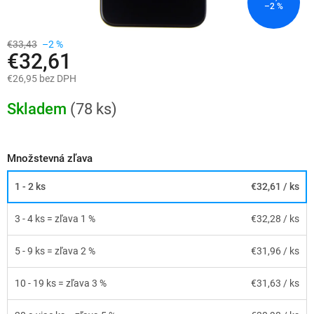
–2 %
€33,43
–2 %
€32,61
€26,95 bez DPH
Jednotková
cena:
Skladem
(78 ks)
Množstevná zľava
1 - 2 ks
€32,61
/ ks
3 - 4 ks = zľava 1 %
€32,28
/ ks
5 - 9 ks = zľava 2 %
€31,96
/ ks
10 - 19 ks = zľava 3 %
€31,63
/ ks