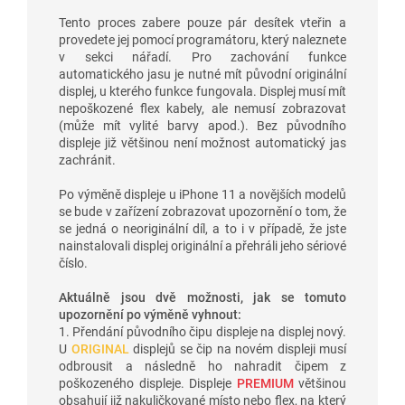
Tento proces zabere pouze pár desítek vteřin a
provedete jej pomocí programátoru, který naleznete
v sekci nářadí. Pro zachování funkce
automatického jasu je nutné mít původní originální
displej, u kterého funkce fungovala. Displej musí mít
nepoškozené flex kabely, ale nemusí zobrazovat
(může mít vylité barvy apod.). Bez původního
displeje již většinou není možnost automatický jas
zachránit.
Po výměně displeje u iPhone 11 a novějších modelů
se bude v zařízení zobrazovat upozornění o tom, že
se jedná o neoriginální díl, a to i v případě, že jste
nainstalovali displej originální a přehráli jeho sériové
číslo.
Aktuálně jsou dvě možnosti, jak se tomuto
upozornění po výměně vyhnout:
1. Přendání původního čipu displeje na displej nový.
U
ORIGINAL
displejů se čip na novém displeji musí
odbrousit a následně ho nahradit čipem z
poškozeného displeje. Displeje
PREMIUM
většinou
obsahují již nakuličkované místo nebo flex, na který