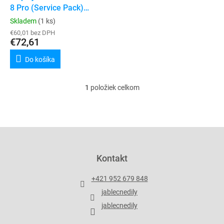
u
8 Pro (Service Pack)
v
k
(Tarnish / Black)
Skladem
(1 ks)
t
€60,01 bez DPH
o
€72,61
v
Do košíka
1
položiek celkom
O
v
l
á
d
Z
a
á
c
p
Kontakt
i
ä
e
t
p
+421 952 679 848
i
r
jablecnedily
v
e
k
jablecnedily
y