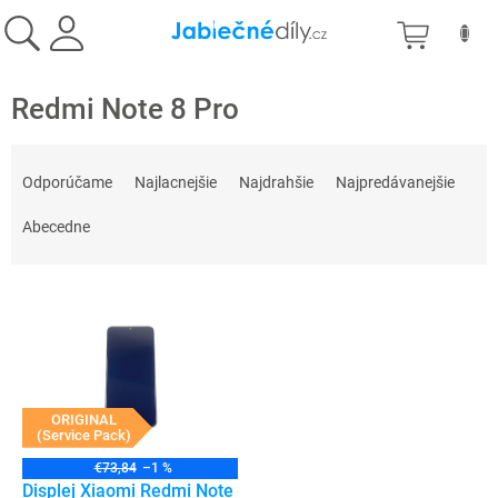
Prejsť
NÁKU
na
obsah
KOŠÍK
Redmi Note 8 Pro
R
a
Odporúčame
Najlacnejšie
Najdrahšie
Najpredávanejšie
d
e
Abecedne
n
i
V
e
ý
p
p
r
i
o
s
d
p
ORIGINAL
u
(Service Pack)
r
k
o
t
€73,84
–1 %
d
Displej Xiaomi Redmi Note
o