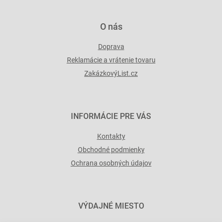
v
ý
p
O nás
i
s
Doprava
u
Reklamácie a vrátenie tovaru
ZakázkovýList.cz
INFORMÁCIE PRE VÁS
Kontakty
Obchodné podmienky
Ochrana osobných údajov
VÝDAJNÉ MIESTO