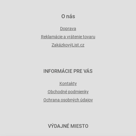
v
ý
p
O nás
i
s
Doprava
u
Reklamácie a vrátenie tovaru
ZakázkovýList.cz
INFORMÁCIE PRE VÁS
Kontakty
Obchodné podmienky
Ochrana osobných údajov
VÝDAJNÉ MIESTO