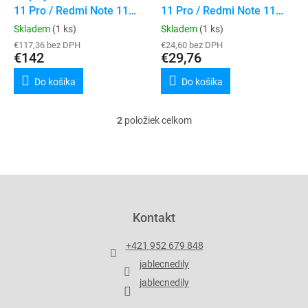
u
11 Pro / Redmi Note 11
11 Pro / Redmi Note 11
v
k
Pro 5G / Poco X4 Pro
Pro 5G / Poco X4 Pro 5G
Skladem
(1 ks)
Skladem
(1 ks)
t
(Service Pack) (Black)
(Service Pack)
€117,36 bez DPH
€24,60 bez DPH
o
€142
€29,76
v
Do košíka
Do košíka
2
položiek celkom
O
v
l
á
d
Z
a
á
c
p
Kontakt
i
ä
e
t
p
+421 952 679 848
i
r
jablecnedily
v
e
k
jablecnedily
y