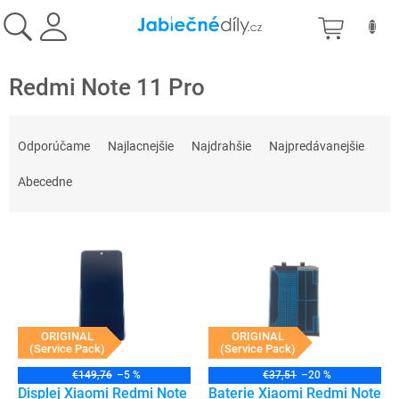
Prejsť
NÁKU
na
obsah
KOŠÍK
Redmi Note 11 Pro
R
a
Odporúčame
Najlacnejšie
Najdrahšie
Najpredávanejšie
d
e
Abecedne
n
i
V
e
ý
p
p
r
i
o
s
d
p
ORIGINAL
ORIGINAL
u
(Service Pack)
(Service Pack)
r
k
o
t
€149,76
–5 %
€37,51
–20 %
d
Displej Xiaomi Redmi Note
Baterie Xiaomi Redmi Note
o