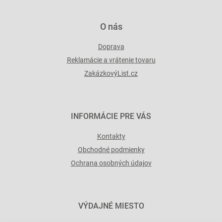
v
ý
p
O nás
i
s
Doprava
u
Reklamácie a vrátenie tovaru
ZakázkovýList.cz
INFORMÁCIE PRE VÁS
Kontakty
Obchodné podmienky
Ochrana osobných údajov
VÝDAJNÉ MIESTO