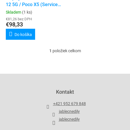
u
12 5G / Poco X5 (Service
v
k
Pack)
Skladem
(1 ks)
t
€81,26 bez DPH
o
€98,33
v
Do košíka
1
položiek celkom
O
v
l
á
d
Z
a
á
c
p
Kontakt
i
ä
e
t
p
+421 952 679 848
i
r
jablecnedily
v
e
k
jablecnedily
y