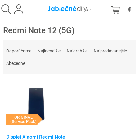
Prejsť
NÁKU
na
obsah
KOŠÍK
Redmi Note 12 (5G)
R
a
Odporúčame
Najlacnejšie
Najdrahšie
Najpredávanejšie
d
e
Abecedne
n
i
V
e
ý
p
p
r
i
o
s
d
p
ORIGINAL
u
(Service Pack)
r
k
o
t
d
Displej Xiaomi Redmi Note
o