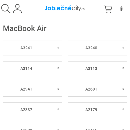
Prejsť
NÁKU
na
obsah
KOŠÍK
MacBook Air
A3241
A3240
A3114
A3113
A2941
A2681
A2337
A2179