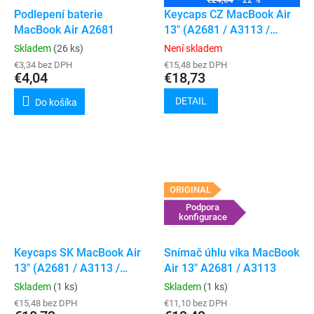
€24,04
–22 %
Podlepení baterie
Keycaps CZ MacBook Air
MacBook Air A2681
13" (A2681 / A3113 /
A3240) / Air 15" (A2941 /
Skladem
(26 ks)
Není skladem
A3114)
€3,34 bez DPH
€15,48 bez DPH
€4,04
€18,73
DETAIL
Do košíka
ORIGINAL
Podpora
konfigurace
Keycaps SK MacBook Air
Snímač úhlu víka MacBook
13" (A2681 / A3113 /
Air 13" A2681 / A3113
A3240) / Air 15" (A2941 /
Skladem
(1 ks)
Skladem
(1 ks)
A3114)
€15,48 bez DPH
€11,10 bez DPH