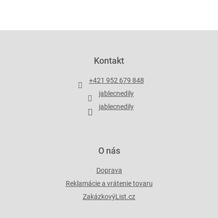
v
l
á
d
Z
a
á
c
p
Kontakt
i
ä
e
t
p
+421 952 679 848
i
r
jablecnedily
v
e
k
jablecnedily
y
v
ý
p
O nás
i
s
Doprava
u
Reklamácie a vrátenie tovaru
ZakázkovýList.cz