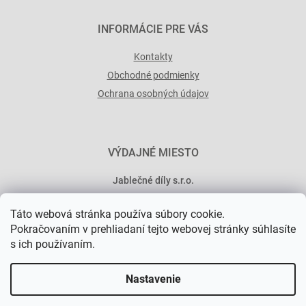
INFORMÁCIE PRE VÁS
Kontakty
Obchodné podmienky
Ochrana osobných údajov
VÝDAJNÉ MIESTO
Jablečné díly s.r.o.
Minská 546/15
Táto webová stránka používa súbory cookie.
101 00 Praha 10
Pokračovaním v prehliadaní tejto webovej stránky súhlasíte
s ich používaním.
Nastavenie
Vytvoril Shoptet Premium