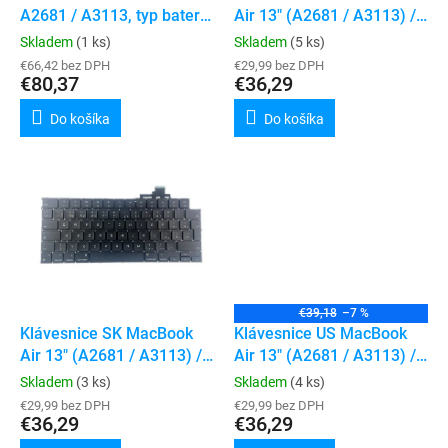
u
A2681 / A3113, typ baterie
Air 13" (A2681 / A3113) /
v
k
A2669
Air 15" (A2941 / A3114)
Skladem
(1 ks)
Skladem
(5 ks)
t
€66,42 bez DPH
€29,99 bez DPH
o
€80,37
€36,29
v
Do košíka
Do košíka
€39,18
–7 %
Klávesnice SK MacBook
Klávesnice US MacBook
Air 13" (A2681 / A3113) /
Air 13" (A2681 / A3113) /
Air 15" (A2941 / A3114)
Air 15" (A2941 / A3114)
Skladem
(3 ks)
Skladem
(4 ks)
€29,99 bez DPH
€29,99 bez DPH
€36,29
€36,29