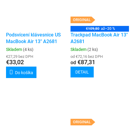
ORIGINAL
€109,80
až
–20 %
Podsvícení klávesnice US
Trackpad MacBook Air 13"
MacBook Air 13" A2681
A2681
Skladem
(4 ks)
Skladem
(2 ks)
€27,29 bez DPH
od €72,16 bez DPH
€33,02
€87,31
od
DETAIL
Do košíka
ORIGINAL