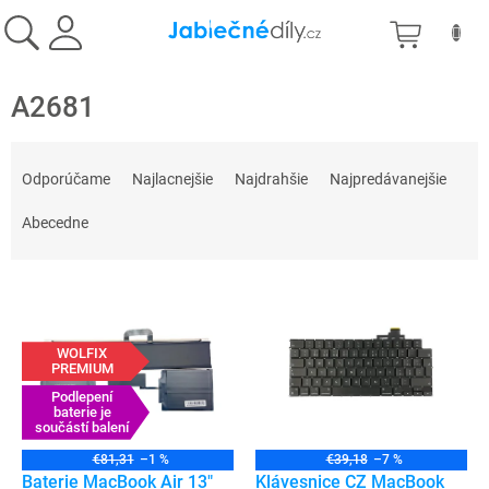
Prejsť
NÁKU
na
obsah
KOŠÍK
A2681
R
a
Odporúčame
Najlacnejšie
Najdrahšie
Najpredávanejšie
d
e
Abecedne
n
i
V
e
ý
p
p
r
WOLFIX
i
o
PREMIUM
s
d
Podlepení
p
baterie je
u
součástí balení
r
k
o
t
€81,31
–1 %
€39,18
–7 %
d
Baterie MacBook Air 13"
Klávesnice CZ MacBook
o