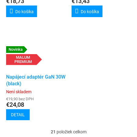
€18,73
€13,43
Do košíka
Do košíka
Novinka
MALUM
PREMIUM
Napájecí adaptér GaN 30W
(black)
Není skladem
€19,90 bez DPH
€24,08
DETAIL
21
položiek celkom
O