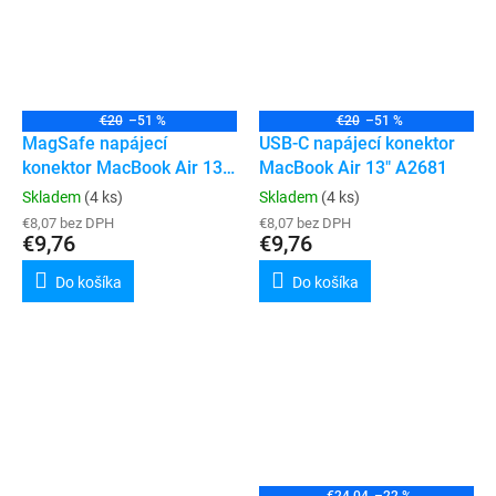
€20
–51 %
€20
–51 %
MagSafe napájecí
USB-C napájecí konektor
konektor MacBook Air 13"
MacBook Air 13" A2681
A2681 / A3113
Skladem
(4 ks)
Skladem
(4 ks)
€8,07 bez DPH
€8,07 bez DPH
€9,76
€9,76
Do košíka
Do košíka