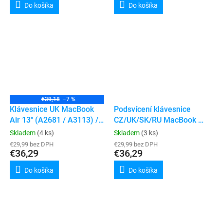
Do košíka
Do košíka
€39,18
–7 %
Klávesnice UK MacBook
Podsvícení klávesnice
Air 13" (A2681 / A3113) /
CZ/UK/SK/RU MacBook Air
Air 15" (A2941 / A3114)
13" A2681
Skladem
(4 ks)
Skladem
(3 ks)
€29,99 bez DPH
€29,99 bez DPH
€36,29
€36,29
Do košíka
Do košíka