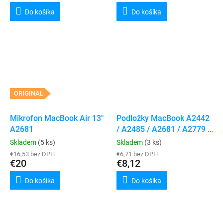
Do košíka
Do košíka
ORIGINAL
Mikrofon MacBook Air 13"
Podložky MacBook A2442
A2681
/ A2485 / A2681 / A2779 /
A2780 / A2918 / A2941 /
Skladem
(5 ks)
Skladem
(3 ks)
A2991 / A2992 (4ks)
€16,53 bez DPH
€6,71 bez DPH
€20
€8,12
Do košíka
Do košíka