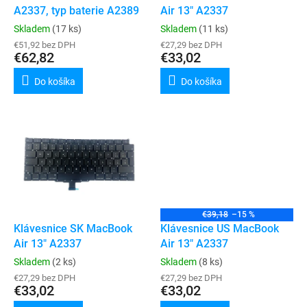
u
A2337, typ baterie A2389
Air 13" A2337
v
k
Skladem
(17 ks)
Skladem
(11 ks)
t
€51,92 bez DPH
€27,29 bez DPH
o
€62,82
€33,02
v
Do košíka
Do košíka
€39,18
–15 %
Klávesnice SK MacBook
Klávesnice US MacBook
Air 13" A2337
Air 13" A2337
Skladem
(2 ks)
Skladem
(8 ks)
€27,29 bez DPH
€27,29 bez DPH
€33,02
€33,02