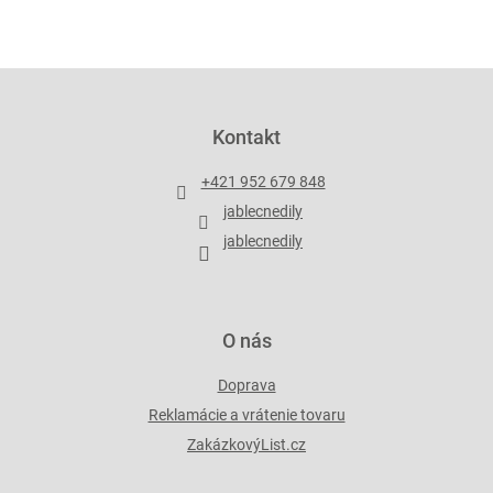
v
l
á
d
Z
a
á
c
p
Kontakt
i
ä
e
t
p
+421 952 679 848
i
r
jablecnedily
v
e
k
jablecnedily
y
v
ý
p
O nás
i
s
Doprava
u
Reklamácie a vrátenie tovaru
ZakázkovýList.cz