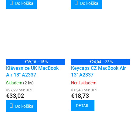
Do košíka
Do košíka
€39,18
–15 %
€24,04
–22 %
Klávesnice UK MacBook
Keycaps CZ MacBook Air
Air 13" A2337
13" A2337
Skladem
(2 ks)
Není skladem
€27,29 bez DPH
€15,48 bez DPH
€33,02
€18,73
DETAIL
Do košíka