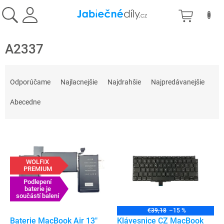
Prejsť
NÁKU
na
obsah
KOŠÍK
A2337
R
a
Odporúčame
Najlacnejšie
Najdrahšie
Najpredávanejšie
d
e
Abecedne
n
i
V
e
ý
p
p
r
WOLFIX
i
o
PREMIUM
s
d
Podlepení
p
baterie je
u
součástí balení
r
k
o
t
€39,18
–15 %
d
Baterie MacBook Air 13"
Klávesnice CZ MacBook
o