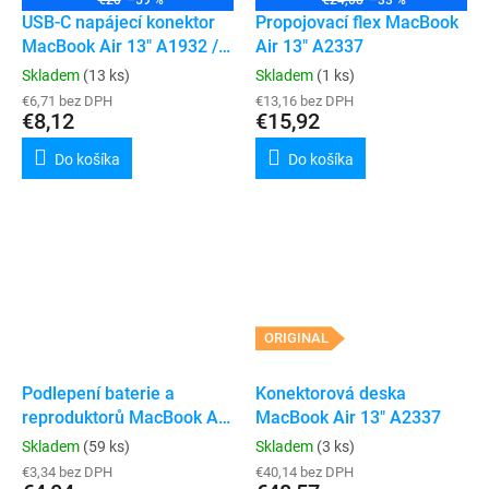
€20
–59 %
€24,08
–33 %
USB-C napájecí konektor
Propojovací flex MacBook
MacBook Air 13" A1932 /
Air 13" A2337
A2179 / A2337
Skladem
(13 ks)
Skladem
(1 ks)
€6,71 bez DPH
€13,16 bez DPH
€8,12
€15,92
Do košíka
Do košíka
ORIGINAL
Podlepení baterie a
Konektorová deska
reproduktorů MacBook Air
MacBook Air 13" A2337
A1932 / A2179 / A2337
Skladem
(59 ks)
Skladem
(3 ks)
€3,34 bez DPH
€40,14 bez DPH