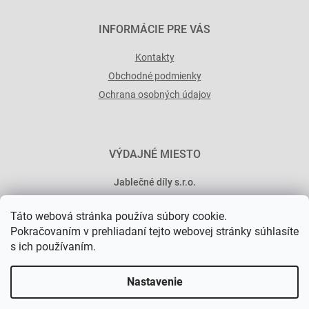
INFORMÁCIE PRE VÁS
Kontakty
Obchodné podmienky
Ochrana osobných údajov
VÝDAJNÉ MIESTO
Jablečné díly s.r.o.
Minská 546/15
Táto webová stránka používa súbory cookie.
101 00 Praha 10
Pokračovaním v prehliadaní tejto webovej stránky súhlasíte
s ich používaním.
Nastavenie
Vytvoril Shoptet Premium