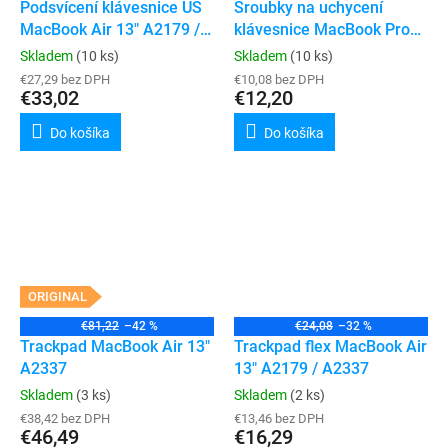
Podsvícení klávesnice US
Šroubky na uchycení
MacBook Air 13" A2179 /
klávesnice MacBook Pro
A2337
(A1706 / A1707 / A1708 /
Skladem
(10 ks)
Skladem
(10 ks)
A1989 / A1990 / A2159 /
€27,29 bez DPH
€10,08 bez DPH
€33,02
A2141 / A2289 / A2251 /
€12,20
A2337 / A2338 / A2442 /
Do košíka
Do košíka
A2485 / A2779 / A2780 /
A2918 / A2991 / A2992 /
A3112 / A3185 / A3156 /
A3401 / A3403 / A3426 /
A3427 / A3428
ORIGINAL
€81,22
–42 %
€24,08
–32 %
Trackpad MacBook Air 13"
Trackpad flex MacBook Air
A2337
13" A2179 / A2337
Skladem
(3 ks)
Skladem
(2 ks)
€38,42 bez DPH
€13,46 bez DPH
€46,49
€16,29