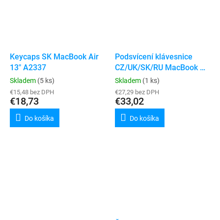
Keycaps SK MacBook Air
Podsvícení klávesnice
13" A2337
CZ/UK/SK/RU MacBook Air
13" A2179 / A2337
Skladem
(5 ks)
Skladem
(1 ks)
€15,48 bez DPH
€27,29 bez DPH
€18,73
€33,02
Do košíka
Do košíka