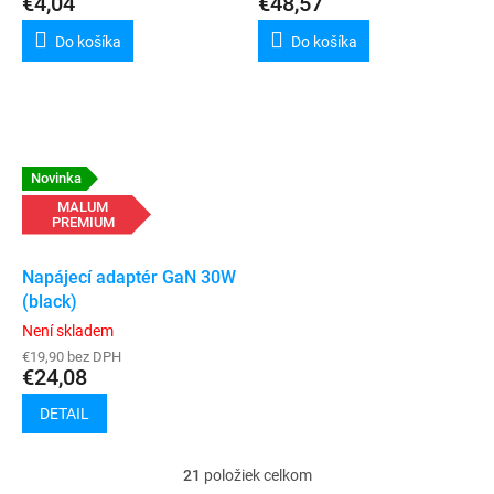
€4,04
€48,57
Do košíka
Do košíka
Novinka
MALUM
PREMIUM
Napájecí adaptér GaN 30W
(black)
Není skladem
€19,90 bez DPH
€24,08
DETAIL
21
položiek celkom
O