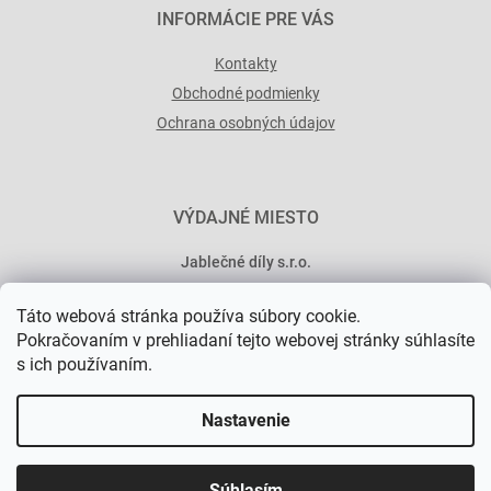
INFORMÁCIE PRE VÁS
Kontakty
Obchodné podmienky
Ochrana osobných údajov
VÝDAJNÉ MIESTO
Jablečné díly s.r.o.
Minská 546/15
Táto webová stránka používa súbory cookie.
101 00 Praha 10
Pokračovaním v prehliadaní tejto webovej stránky súhlasíte
s ich používaním.
Nastavenie
Vytvoril Shoptet Premium
Súhlasím