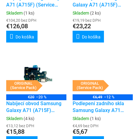
u
A71 (A715F) (Service
Galaxy A71 (A715F)
v
k
Pack) (Black)
(Service Pack) (Crush
Skladem
(1 ks)
Skladem
(2 ks)
t
Black)
€104,20 bez DPH
€19,19 bez DPH
o
€126,08
€23,22
v
Do košíka
Do košíka
ORIGINAL
ORIGINAL
(Service Pack)
(Service Pack)
€20
–20 %
€6,49
–12 %
Nabíjecí obvod Samsung
Podlepení zadního skla
Galaxy A71 (A715F)
Samsung Galaxy A71
(Service Pack)
(A715F)
Skladem
(4 ks)
Skladem
(1 ks)
€13,12 bez DPH
€4,69 bez DPH
€15,88
€5,67