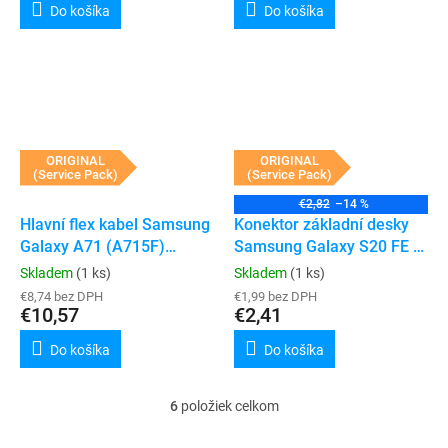
Do košíka
Do košíka
ORIGINAL
ORIGINAL
(Service Pack)
(Service Pack)
€2,82
–14 %
Hlavní flex kabel Samsung
Konektor základní desky
Galaxy A71 (A715F)
Samsung Galaxy S20 FE /
(Service Pack)
A71 / A70 / A51 / A40
Skladem
(1 ks)
Skladem
(1 ks)
(G780F / A715F / A705F /
€8,74 bez DPH
€1,99 bez DPH
€10,57
A515F / A405F) (78 Pin)
€2,41
(Service Pack)
Do košíka
Do košíka
6
položiek celkom
O
v