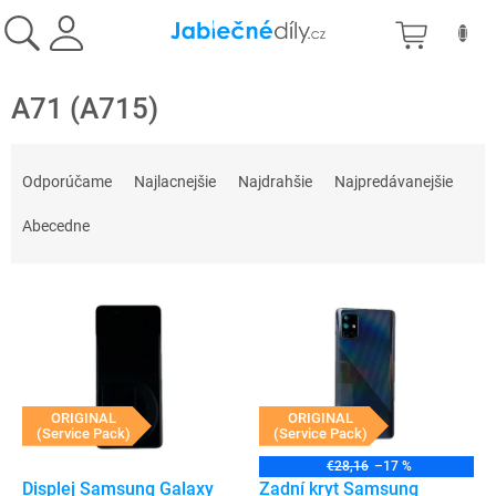
Prejsť
NÁKU
na
obsah
KOŠÍK
A71 (A715)
R
a
Odporúčame
Najlacnejšie
Najdrahšie
Najpredávanejšie
d
e
Abecedne
n
i
V
e
ý
p
p
r
i
o
s
d
p
ORIGINAL
ORIGINAL
u
(Service Pack)
(Service Pack)
r
k
o
t
€28,16
–17 %
d
Displej Samsung Galaxy
Zadní kryt Samsung
o