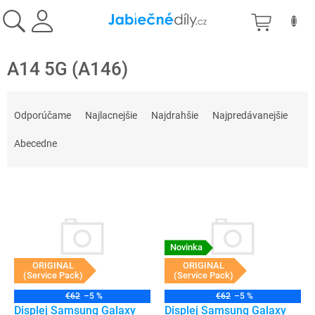
Prejsť
NÁKU
na
obsah
KOŠÍK
A14 5G (A146)
R
a
Odporúčame
Najlacnejšie
Najdrahšie
Najpredávanejšie
d
e
Abecedne
n
i
V
e
ý
p
p
r
i
o
s
Novinka
d
p
u
ORIGINAL
ORIGINAL
(Service Pack)
(Service Pack)
r
k
o
t
€62
–5 %
€62
–5 %
d
Displej Samsung Galaxy
Displej Samsung Galaxy
o