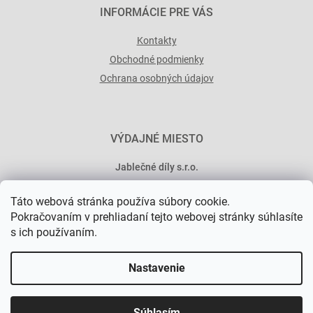
INFORMÁCIE PRE VÁS
Kontakty
Obchodné podmienky
Ochrana osobných údajov
VÝDAJNÉ MIESTO
Jablečné díly s.r.o.
Minská 546/15
Táto webová stránka používa súbory cookie.
101 00 Praha 10
Pokračovaním v prehliadaní tejto webovej stránky súhlasíte
s ich používaním.
Nastavenie
Vytvoril Shoptet Premium
Súhlasím