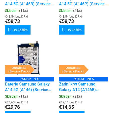
u
A14 5G (A146B) (Service
A14 5G (A146P) (Service
v
k
Pack) (Black)
Pack) (Black)
Skladem
(1 ks)
Skladem
(4 ks)
t
€48,54 bez DPH
€48,54 bez DPH
o
€58,73
€58,73
v
Do košíka
Do košíka
ORIGINAL
ORIGINAL
(Service Pack)
(Service Pack)
€33,02
–9 %
€18,33
–20 %
Baterie Samsung Galaxy
Zadní kryt Samsung
A14 5G (A146) (Service
Galaxy A14 (A146B)
Pack)
(Service Pack) (Black)
Skladem
(1 ks)
Skladem
(2 ks)
€24,60 bez DPH
€12,11 bez DPH
€29,76
€14,65