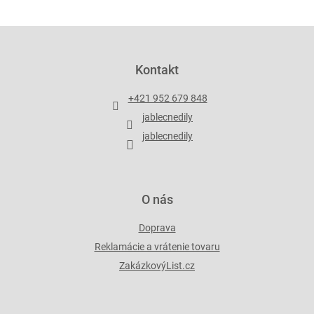
l
á
d
Z
a
á
c
p
Kontakt
i
ä
e
t
p
+421 952 679 848
i
r
jablecnedily
v
e
k
jablecnedily
y
v
ý
p
O nás
i
s
Doprava
u
Reklamácie a vrátenie tovaru
ZakázkovýList.cz