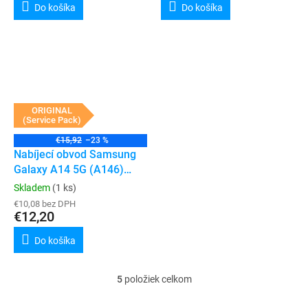
Do košíka
Do košíka
ORIGINAL
(Service Pack)
€15,92
–23 %
Nabíjecí obvod Samsung
Galaxy A14 5G (A146)
(Service Pack)
Skladem
(1 ks)
€10,08 bez DPH
€12,20
Do košíka
5
položiek celkom
O
v