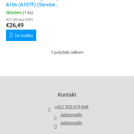
u
A10s (A107F) (Service
v
k
Pack)
Skladem
(1 ks)
t
€21,89 bez DPH
o
€26,49
v
Do košíka
1
položiek celkom
O
v
l
á
d
Z
a
á
c
p
Kontakt
i
ä
e
t
p
+421 952 679 848
i
r
jablecnedily
v
e
k
jablecnedily
y