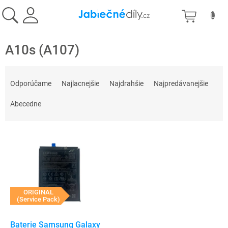
Prejsť
NÁKU
na
obsah
KOŠÍK
A10s (A107)
R
a
Odporúčame
Najlacnejšie
Najdrahšie
Najpredávanejšie
d
e
Abecedne
n
i
V
e
ý
p
p
r
i
o
s
d
p
ORIGINAL
u
(Service Pack)
r
k
o
t
d
Baterie Samsung Galaxy
o