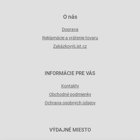
v
ý
p
O nás
i
s
Doprava
u
Reklamácie a vrátenie tovaru
ZakázkovýList.cz
INFORMÁCIE PRE VÁS
Kontakty
Obchodné podmienky
Ochrana osobných údajov
VÝDAJNÉ MIESTO