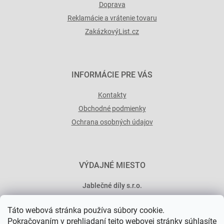
Doprava
Reklamácie a vrátenie tovaru
ZakázkovýList.cz
INFORMÁCIE PRE VÁS
Kontakty
Obchodné podmienky
Ochrana osobných údajov
VÝDAJNÉ MIESTO
Jablečné díly s.r.o.
Minská 546/15
Táto webová stránka používa súbory cookie.
101 00 Praha 10
Pokračovaním v prehliadaní tejto webovej stránky súhlasíte