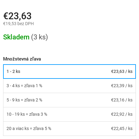
€23,63
€19,53 bez DPH
Jednotková
cena:
Skladem
(3 ks)
Množstevná zľava
1 - 2 ks
€23,63
/ ks
3 - 4 ks = zľava 1 %
€23,39
/ ks
5 - 9 ks = zľava 2 %
€23,16
/ ks
10 - 19 ks = zľava 3 %
€22,92
/ ks
20 a viac ks = zľava 5 %
€22,45
/ ks