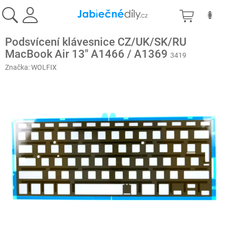
Prejsť
NÁKU
na
obsah
KOŠÍK
Podsvícení klávesnice CZ/UK/SK/RU
MacBook Air 13" A1466 / A1369
3419
Značka:
WOLFIX