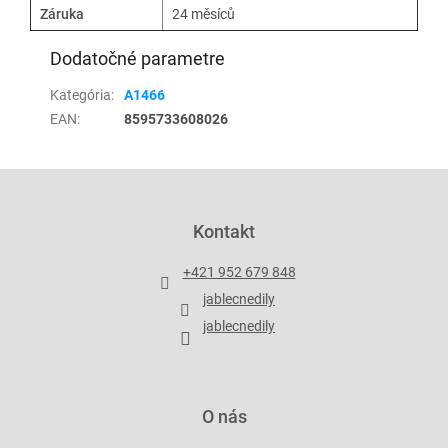
Záruka
24 měsíců
Dodatočné parametre
Kategória
:
A1466
EAN
:
8595733608026
Z
á
p
Kontakt
ä
t
+421 952 679 848
i
jablecnedily
e
jablecnedily
O nás