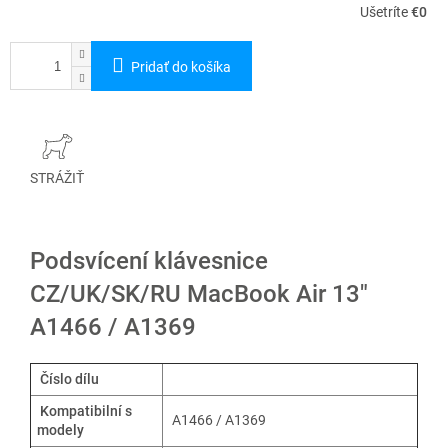
Ušetríte
€0
Pridať do košíka
STRÁŽIŤ
Podsvícení klávesnice
CZ/UK/SK/RU MacBook Air 13"
A1466 / A1369
Číslo dílu
Kompatibilní s
A1466 / A1369
modely