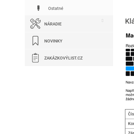
Ostatné
Kl
NÁRADIE
NOVINKY
ZAKÁZKOVÝLIST.CZ
Čís
Kom
Zá