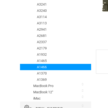
A3241
A3240
A3114
A3113
A2941
A2681
A2337
A2179
A1932
A1465
A1466
A1370
A1369
MacBook Pro
MacBook 12"
iMac