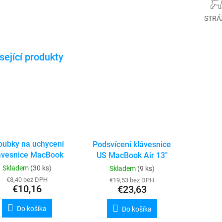
STRÁ
oubky na uchycení
Podsvícení klávesnice
ávesnice MacBook
US MacBook Air 13"
A1286 / A1278 /
A1466 / A1369
Skladem
(30 ks)
Skladem
(9 ks)
A1466 / A1369 /
€8,40 bez DPH
€19,53 bez DPH
A1370 / A1465 /
€10,16
€23,63
A1398 / A1502 /
A1425
Do košíka
Do košíka