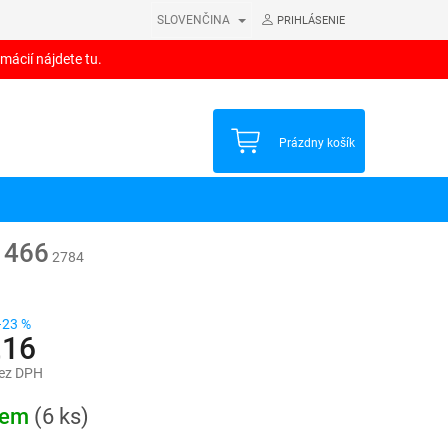
SLOVENČINA
PRIHLÁSENIE
mácií nájdete tu.
NÁKUPNÝ
Prázdny košík
KOŠÍK
1466
2784
–23 %
,16
bez DPH
ová
dem
(6 ks)