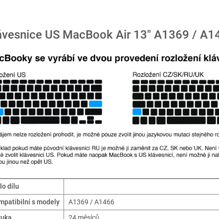
ávesnice US MacBook Air 13" A1369 / A1
lo dílu
patibilní s modely
A1369 / A1466
ruka
24 měsíců