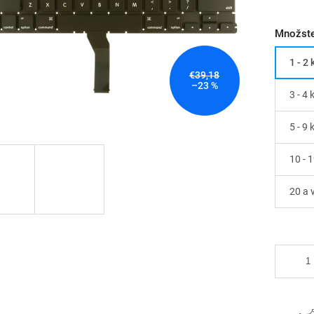
Množste
1 - 2 
€39,18
–23 %
3 - 4 
5 - 9 
10 - 
20 a 