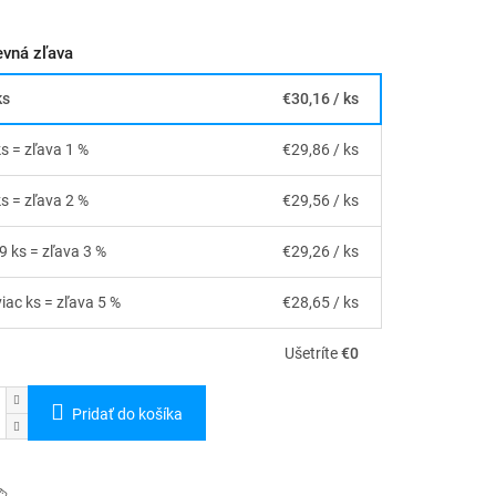
vná zľava
ks
€30,16
/ ks
ks = zľava 1 %
€29,86
/ ks
ks = zľava 2 %
€29,56
/ ks
19 ks = zľava 3 %
€29,26
/ ks
viac ks = zľava 5 %
€28,65
/ ks
Ušetríte
€0
Pridať do košíka