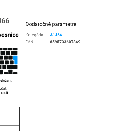
466
Dodatočné parametre
Kategória
:
A1466
EAN
:
8595733607869