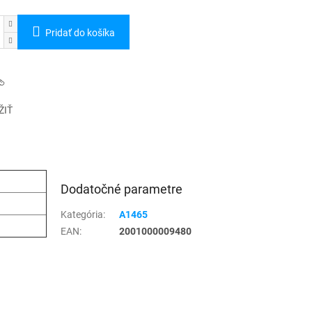
Pridať do košíka
ŽIŤ
Dodatočné parametre
Kategória
:
A1465
EAN
:
2001000009480