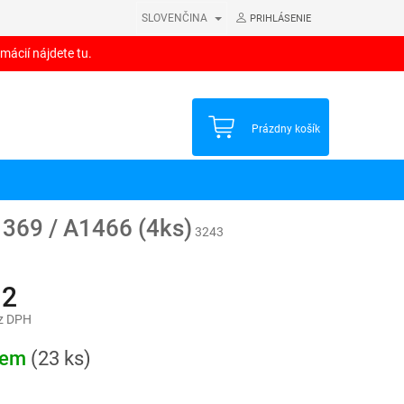
SLOVENČINA
PRIHLÁSENIE
mácií nájdete tu.
NÁKUPNÝ
Prázdny košík
KOŠÍK
369 / A1466 (4ks)
3243
12
z DPH
ová
dem
(23 ks)