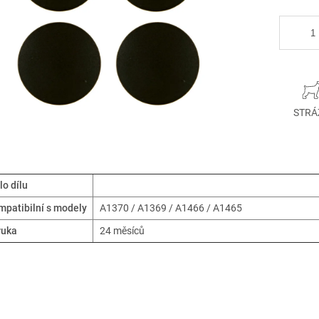
STRÁ
lo dílu
patibilní s modely
A1370 / A1369 / A1466 / A1465
ruka
24 měsíců