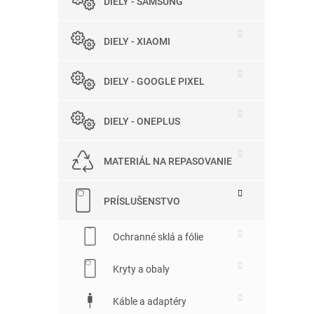
DIELY - SAMSUNG
DIELY - XIAOMI
DIELY - GOOGLE PIXEL
DIELY - ONEPLUS
MATERIÁL NA REPASOVANIE
PRÍSLUŠENSTVO
Ochranné sklá a fólie
Kryty a obaly
Káble a adaptéry