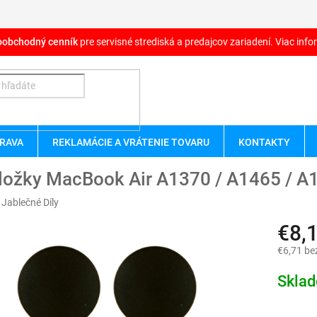
oobchodný cenník
pre servisné strediská a predajcov zariadení. Viac infor
RAVA
REKLAMÁCIE A VRÁTENIE TOVARU
KONTAKTY
ložky MacBook Air A1370 / A1465 / A1
:
Jablečné Díly
€8,
€6,71 be
Jednotk
Skla
cena: