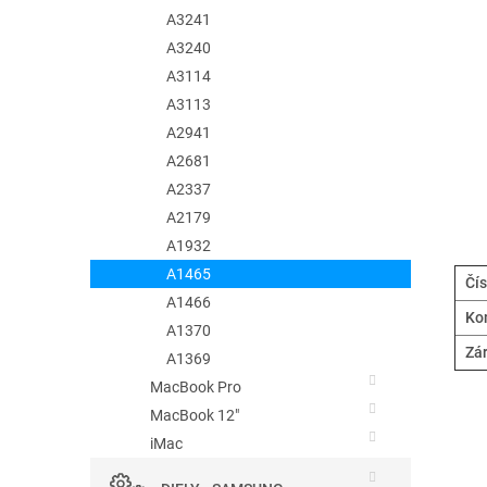
A3241
A3240
A3114
A3113
A2941
A2681
A2337
A2179
A1932
A1465
Čís
A1466
Kom
A1370
Zá
A1369
MacBook Pro
MacBook 12"
iMac