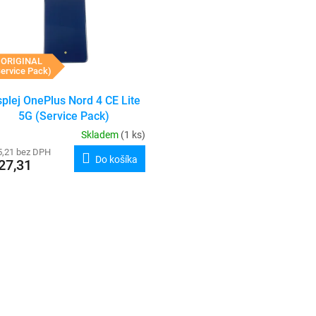
ORIGINAL
ervice Pack)
splej OnePlus Nord 4 CE Lite
5G (Service Pack)
Skladem
(1 ks)
5,21 bez DPH
Do košíka
27,31
O
v
l
á
d
a
c
i
e