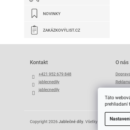
NOVINKY
ZAKÁZKOVÝLIST.CZ
Z
á
p
Kontakt
O nás
ä
t
+421 952 679 848
Doprav
i
jablecnedily
Reklamá
e
jablecnedily
Zakázko
Táto webová
prehliadaní 
Nastaven
Copyright 2026
Jablečné díly
. Všetky práva vyhradené.