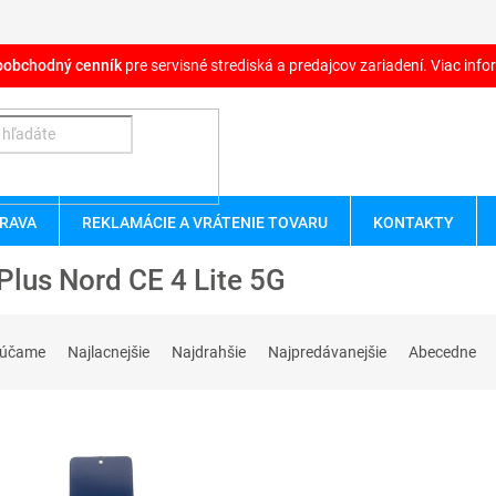
oobchodný cenník
pre servisné strediská a predajcov zariadení. Viac infor
RAVA
REKLAMÁCIE A VRÁTENIE TOVARU
KONTAKTY
lus Nord CE 4 Lite 5G
rúčame
Najlacnejšie
Najdrahšie
Najpredávanejšie
Abecedne