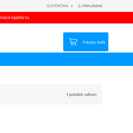
SLOVENČINA
PRIHLÁSENIE
mácií nájdete tu.
NÁKUPNÝ
Prázdny košík
KOŠÍK
1
položiek celkom