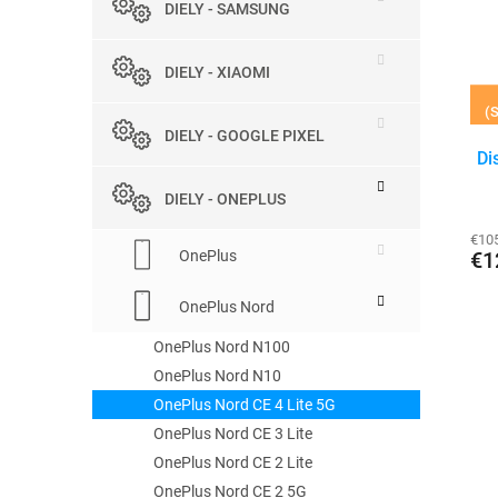
p
DIELY - SAMSUNG
s
r
p
o
r
d
DIELY - XIAOMI
o
u
(S
d
k
DIELY - GOOGLE PIXEL
u
t
Di
k
o
t
v
DIELY - ONEPLUS
o
v
€10
OnePlus
€1
OnePlus Nord
OnePlus Nord N100
OnePlus Nord N10
OnePlus Nord CE 4 Lite 5G
OnePlus Nord CE 3 Lite
OnePlus Nord CE 2 Lite
OnePlus Nord CE 2 5G