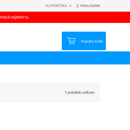
SLOVENČINA
PRIHLÁSENIE
mácií nájdete tu.
NÁKUPNÝ
Prázdny košík
KOŠÍK
1
položiek celkom