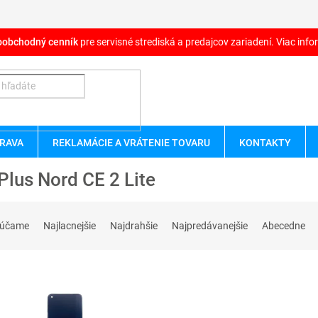
oobchodný cenník
pre servisné strediská a predajcov zariadení. Viac infor
RAVA
REKLAMÁCIE A VRÁTENIE TOVARU
KONTAKTY
lus Nord CE 2 Lite
rúčame
Najlacnejšie
Najdrahšie
Najpredávanejšie
Abecedne