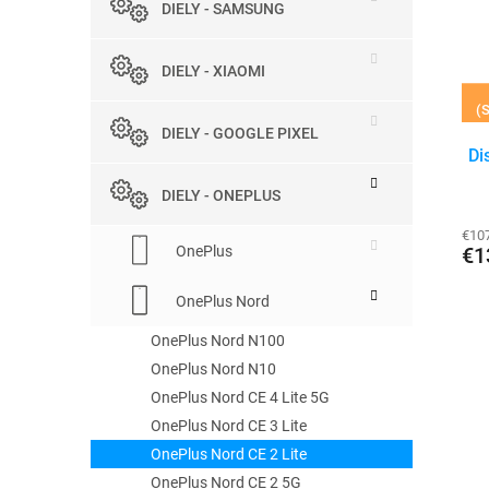
p
DIELY - SAMSUNG
s
r
p
o
r
d
DIELY - XIAOMI
o
u
(S
d
k
DIELY - GOOGLE PIXEL
u
t
Di
k
o
t
v
DIELY - ONEPLUS
o
v
€10
OnePlus
€1
OnePlus Nord
OnePlus Nord N100
OnePlus Nord N10
OnePlus Nord CE 4 Lite 5G
OnePlus Nord CE 3 Lite
OnePlus Nord CE 2 Lite
OnePlus Nord CE 2 5G