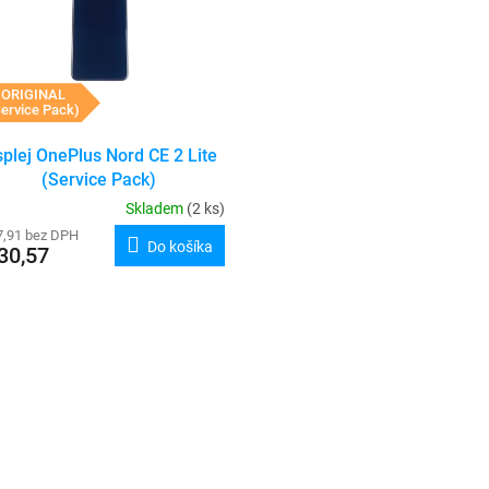
ORIGINAL
ervice Pack)
splej OnePlus Nord CE 2 Lite
(Service Pack)
Skladem
(2 ks)
7,91 bez DPH
Do košíka
30,57
O
v
l
á
d
a
c
i
e