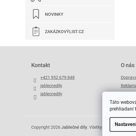
NOVINKY
ZAKÁZKOVÝLIST.CZ
Z
á
p
Kontakt
O nás
ä
t
+421 952 679 848
Doprav
i
jablecnedily
Reklamá
e
jablecnedily
Zakázko
Táto webová
prehliadaní 
Nastaven
Copyright 2026
Jablečné díly
. Všetky práva vyhradené.