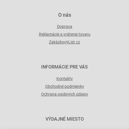
ý
p
O nás
i
s
Doprava
u
Reklamácie a vrátenie tovaru
ZakázkovýList.cz
INFORMÁCIE PRE VÁS
Kontakty
Obchodné podmienky
Ochrana osobných údajov
VÝDAJNÉ MIESTO