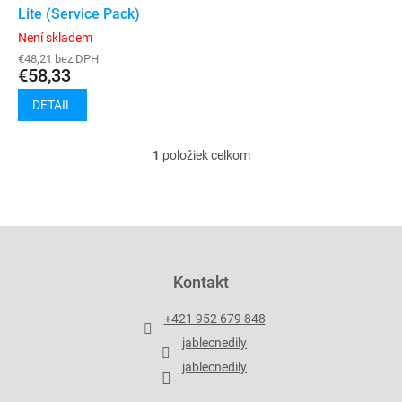
u
Lite (Service Pack)
v
k
Není skladem
t
€48,21 bez DPH
o
€58,33
v
DETAIL
1
položiek celkom
O
v
l
á
d
Z
a
á
c
p
Kontakt
i
ä
e
t
p
+421 952 679 848
i
r
jablecnedily
v
e
k
jablecnedily
y
v