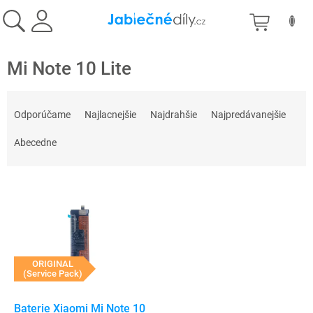
Prejsť
NÁKU
na
obsah
KOŠÍK
Mi Note 10 Lite
R
a
Odporúčame
Najlacnejšie
Najdrahšie
Najpredávanejšie
d
e
Abecedne
n
i
V
e
ý
p
p
r
i
o
s
d
p
ORIGINAL
u
(Service Pack)
r
k
o
t
d
Baterie Xiaomi Mi Note 10
o