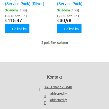
u
(Service Pack) (Silver)
(Service Pack)
v
k
Skladem
(1 ks)
Skladem
(1 ks)
t
€95,43 bez DPH
€25,60 bez DPH
o
€115,47
€30,98
v
Do košíka
Do košíka
2
položiek celkom
O
v
l
á
d
Z
a
á
c
p
Kontakt
i
ä
e
t
p
+421 952 679 848
i
r
jablecnedily
v
e
k
jablecnedily
y