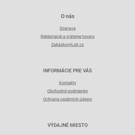
v
ý
p
O nás
i
s
Doprava
u
Reklamácie a vrátenie tovaru
ZakázkovýList.cz
INFORMÁCIE PRE VÁS
Kontakty
Obchodné podmienky
Ochrana osobných údajov
VÝDAJNÉ MIESTO