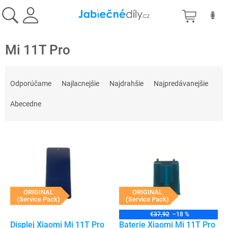
Prejsť
NÁKU
na
obsah
KOŠÍK
Mi 11T Pro
R
a
Odporúčame
Najlacnejšie
Najdrahšie
Najpredávanejšie
d
e
Abecedne
n
i
V
e
ý
p
p
r
i
o
s
d
p
ORIGINAL
ORIGINAL
u
(Service Pack)
(Service Pack)
r
k
o
t
€37,92
–18 %
d
Displej Xiaomi Mi 11T Pro
Baterie Xiaomi Mi 11T Pro
o