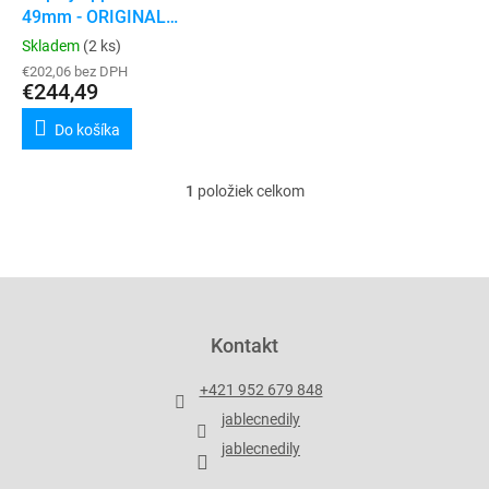
u
49mm - ORIGINAL
v
k
(refurbished)
Skladem
(2 ks)
t
€202,06 bez DPH
o
€244,49
v
Do košíka
1
položiek celkom
O
v
l
á
d
Z
a
á
c
p
Kontakt
i
ä
e
t
p
+421 952 679 848
i
r
jablecnedily
v
e
k
jablecnedily
y