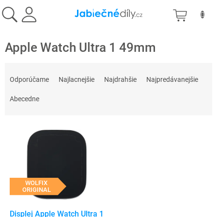
Prejsť
NÁKU
na
obsah
KOŠÍK
Apple Watch Ultra 1 49mm
R
a
Odporúčame
Najlacnejšie
Najdrahšie
Najpredávanejšie
d
e
Abecedne
n
i
V
e
ý
p
p
r
i
o
s
d
p
WOLFIX
u
ORIGINAL
r
k
o
t
d
Displej Apple Watch Ultra 1
o