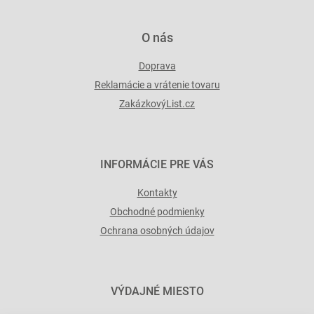
v
ý
p
O nás
i
s
Doprava
u
Reklamácie a vrátenie tovaru
ZakázkovýList.cz
INFORMÁCIE PRE VÁS
Kontakty
Obchodné podmienky
Ochrana osobných údajov
VÝDAJNÉ MIESTO