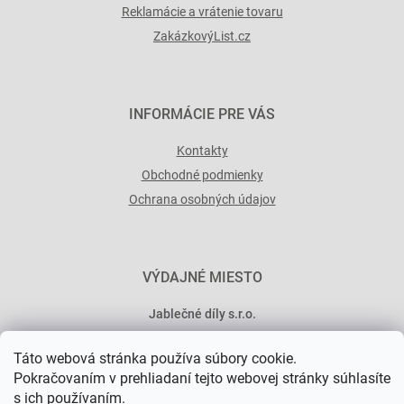
Reklamácie a vrátenie tovaru
ZakázkovýList.cz
INFORMÁCIE PRE VÁS
Kontakty
Obchodné podmienky
Ochrana osobných údajov
VÝDAJNÉ MIESTO
Jablečné díly s.r.o.
Minská 546/15
Táto webová stránka používa súbory cookie.
101 00 Praha 10
Pokračovaním v prehliadaní tejto webovej stránky súhlasíte
s ich používaním.