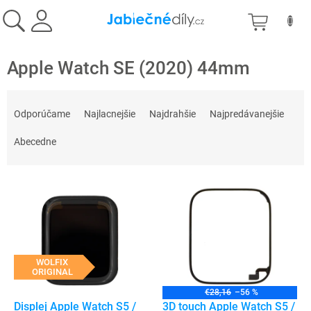
Prejsť
NÁKU
na
obsah
KOŠÍK
Apple Watch SE (2020) 44mm
R
a
Odporúčame
Najlacnejšie
Najdrahšie
Najpredávanejšie
d
e
Abecedne
n
i
V
e
ý
p
p
r
i
o
s
d
p
WOLFIX
u
ORIGINAL
r
k
o
t
€28,16
–56 %
d
Displej Apple Watch S5 /
3D touch Apple Watch S5 /
o