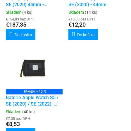
u
SE (2020) 44mm -
SE (2020) - 44mm
v
k
ORIGINAL (refurbished)
Skladem
(4 ks)
Skladem
(14 ks)
t
€154,83 bez DPH
€10,08 bez DPH
o
€187,35
€12,20
v
Do košíka
Do košíka
€14,24
–40 %
Baterie Apple Watch S5 /
SE (2020) / SE (2022) -
44mm
Skladem
(40 ks)
€7,05 bez DPH
€8,53