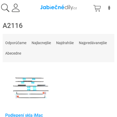
Prejsť
NÁKU
na
obsah
KOŠÍK
A2116
R
a
Odporúčame
Najlacnejšie
Najdrahšie
Najpredávanejšie
d
e
Abecedne
n
i
V
e
ý
p
p
r
i
o
s
d
p
u
r
k
o
t
d
Podlepení skla iMac
o