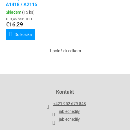
u
A1418 / A2116
v
k
Skladem
(15 ks)
t
€13,46 bez DPH
o
€16,29
v
Do košíka
1
položiek celkom
O
v
l
á
d
Z
a
á
c
p
Kontakt
i
ä
e
t
p
+421 952 679 848
i
r
jablecnedily
v
e
k
jablecnedily
y