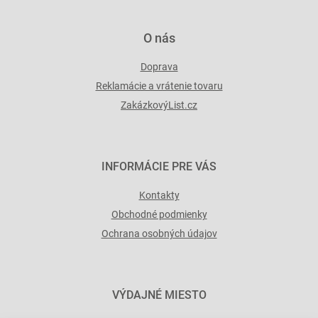
v
ý
p
O nás
i
s
Doprava
u
Reklamácie a vrátenie tovaru
ZakázkovýList.cz
INFORMÁCIE PRE VÁS
Kontakty
Obchodné podmienky
Ochrana osobných údajov
VÝDAJNÉ MIESTO