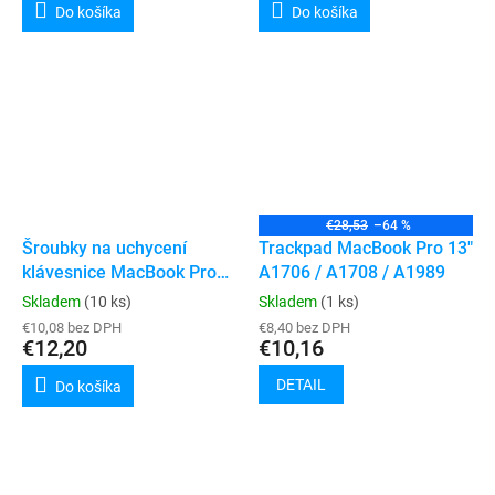
Do košíka
Do košíka
€28,53
–64 %
Šroubky na uchycení
Trackpad MacBook Pro 13"
klávesnice MacBook Pro
A1706 / A1708 / A1989
(A1706 / A1707 / A1708 /
Skladem
(10 ks)
Skladem
(1 ks)
A1989 / A1990 / A2159 /
€10,08 bez DPH
€8,40 bez DPH
A2141 / A2289 / A2251 /
€12,20
€10,16
A2337 / A2338 / A2442 /
DETAIL
Do košíka
A2485 / A2779 / A2780 /
A2918 / A2991 / A2992 /
A3112 / A3185 / A3156 /
A3401 / A3403 / A3426 /
A3427 / A3428