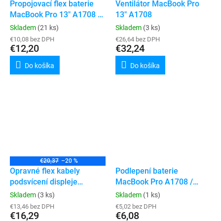
Propojovací flex baterie
Ventilátor MacBook Pro
MacBook Pro 13" A1708 /
13" A1708
A2159 / A2289 / A2338
Skladem
(21 ks)
Skladem
(3 ks)
€10,08 bez DPH
€26,64 bez DPH
€12,20
€32,24
Do košíka
Do košíka
€20,37
–20 %
Opravné flex kabely
Podlepení baterie
podsvícení displeje
MacBook Pro A1708 /
MacBook Pro A1706 /
A2159
Skladem
(3 ks)
Skladem
(1 ks)
A1707 / A1708 / A1989 /
€13,46 bez DPH
€5,02 bez DPH
A1990 / A2251 / A2289
€16,29
€6,08