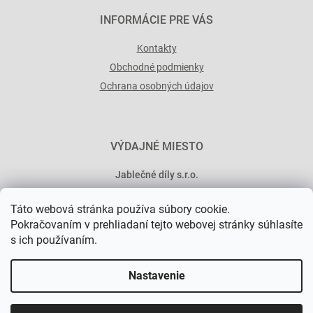
INFORMÁCIE PRE VÁS
Kontakty
Obchodné podmienky
Ochrana osobných údajov
VÝDAJNÉ MIESTO
Jablečné díly s.r.o.
Minská 546/15
Táto webová stránka používa súbory cookie.
101 00 Praha 10
Pokračovaním v prehliadaní tejto webovej stránky súhlasíte
s ich používaním.
Nastavenie
Vytvoril Shoptet Premium