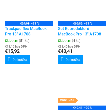
€24,08
–33 %
€60,82
–33 %
Trackpad flex MacBook
Set Reproduktorů
Pro 13" A1708
MacBook Pro 13" A1708
Skladem
(51 ks)
Skladem
(4 ks)
€13,16 bez DPH
€33,40 bez DPH
€15,92
€40,41
Do košíka
Do košíka
ORIGINAL
€40,41
–20 %