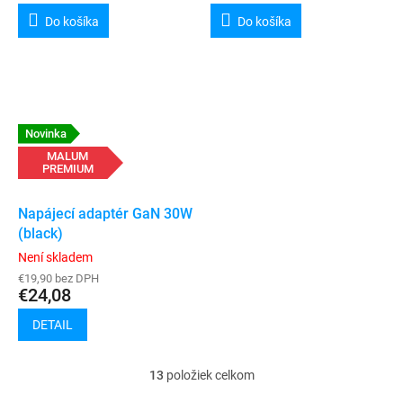
Do košíka
Do košíka
Novinka
MALUM
PREMIUM
Napájecí adaptér GaN 30W
(black)
Není skladem
€19,90 bez DPH
€24,08
DETAIL
13
položiek celkom
O
v