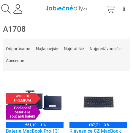
Prejsť
NÁKU
na
obsah
KOŠÍK
A1708
R
a
Odporúčame
Najlacnejšie
Najdrahšie
Najpredávanejšie
d
e
Abecedne
n
i
V
e
ý
p
p
r
WOLFIX
i
o
PREMIUM
s
d
Podlepení
p
baterie je
u
součástí balení
r
k
o
t
€61,10
–1 %
€87,71
–3 %
d
Baterie MacBook Pro 13"
Klávesnice CZ MacBook
o