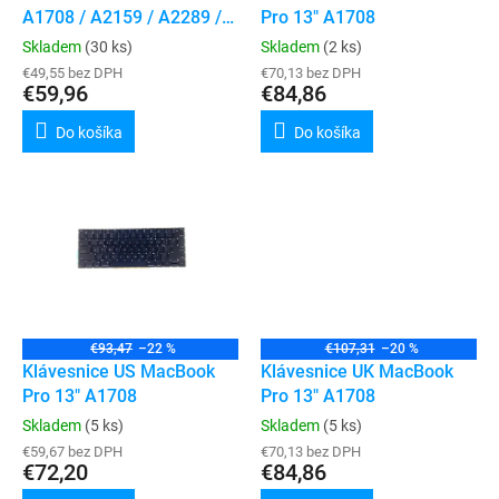
u
A1708 / A2159 / A2289 /
Pro 13" A1708
v
k
A2338, typ baterie A1713 /
Skladem
(30 ks)
Skladem
(2 ks)
t
A2171
€49,55 bez DPH
€70,13 bez DPH
o
€59,96
€84,86
v
Do košíka
Do košíka
€93,47
–22 %
€107,31
–20 %
Klávesnice US MacBook
Klávesnice UK MacBook
Pro 13" A1708
Pro 13" A1708
Skladem
(5 ks)
Skladem
(5 ks)
€59,67 bez DPH
€70,13 bez DPH
€72,20
€84,86