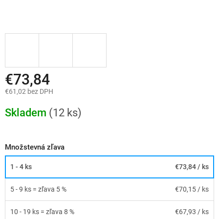
€73,84
€61,02 bez DPH
Jednotková
cena:
Skladem
(12 ks)
Množstevná zľava
1 - 4 ks
€73,84
/ ks
5 - 9 ks = zľava 5 %
€70,15
/ ks
10 - 19 ks = zľava 8 %
€67,93
/ ks