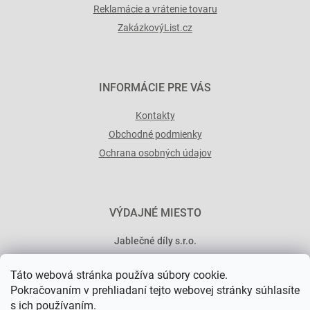
Reklamácie a vrátenie tovaru
ZakázkovýList.cz
INFORMÁCIE PRE VÁS
Kontakty
Obchodné podmienky
Ochrana osobných údajov
VÝDAJNÉ MIESTO
Jablečné díly s.r.o.
Minská 546/15
Táto webová stránka používa súbory cookie.
101 00 Praha 10
Pokračovaním v prehliadaní tejto webovej stránky súhlasíte
s ich používaním.