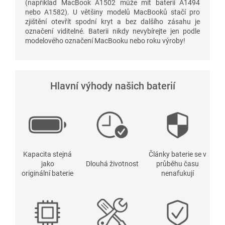
(například MacBook A1502 může mít baterii A1494
nebo A1582). U většiny modelů MacBooků stačí pro
zjištění otevřít spodní kryt a bez dalšího zásahu je
označení viditelné. Baterii nikdy nevybírejte jen podle
modelového označení MacBooku nebo roku výroby!
Hlavní výhody našich baterií
Kapacita stejná
Články baterie se v
jako
Dlouhá životnost
průběhu času
originální baterie
nenafukují