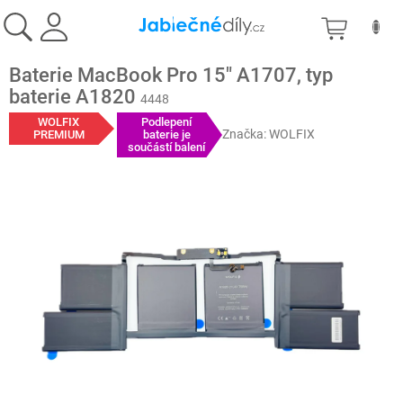
Prejsť
NÁKU
na
obsah
KOŠÍK
Baterie MacBook Pro 15" A1707, typ
baterie A1820
4448
WOLFIX
Podlepení
Značka:
WOLFIX
PREMIUM
baterie je
součástí balení