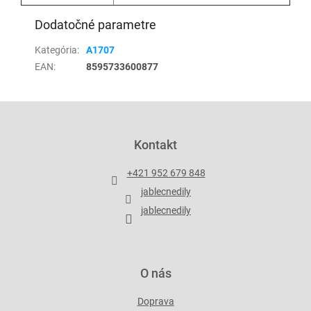
Dodatočné parametre
Kategória
:
A1707
EAN
:
8595733600877
Z
á
p
Kontakt
ä
t
+421 952 679 848
i
jablecnedily
e
jablecnedily
O nás
Doprava