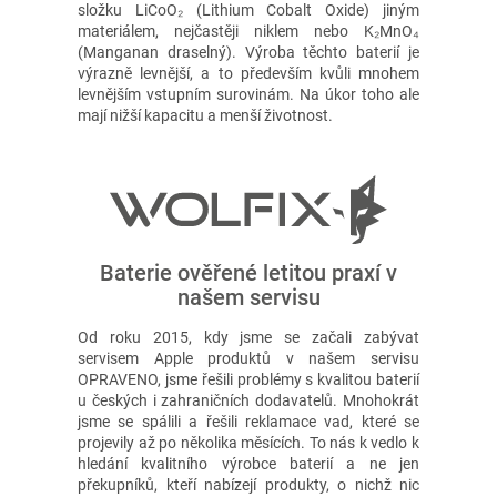
složku LiCoO₂ (Lithium Cobalt Oxide) jiným
materiálem, nejčastěji niklem nebo K₂MnO₄
(Manganan draselný). Výroba těchto baterií je
výrazně levnější, a to především kvůli mnohem
levnějším vstupním surovinám. Na úkor toho ale
mají nižší kapacitu a menší životnost.
Baterie ověřené letitou praxí v
našem servisu
Od roku 2015, kdy jsme se začali zabývat
servisem Apple produktů v našem servisu
OPRAVENO, jsme řešili problémy s kvalitou baterií
u českých i zahraničních dodavatelů. Mnohokrát
jsme se spálili a řešili reklamace vad, které se
projevily až po několika měsících. To nás k vedlo k
hledání kvalitního výrobce baterií a ne jen
překupníků, kteří nabízejí produkty, o nichž nic