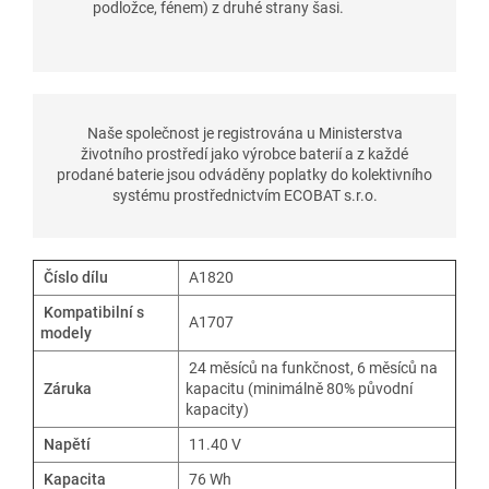
podložce, fénem) z druhé strany šasi.
Naše společnost je registrována u Ministerstva
životního prostředí jako výrobce baterií a z každé
prodané baterie jsou odváděny poplatky do kolektivního
systému prostřednictvím ECOBAT s.r.o.
Číslo dílu
A1820
Kompatibilní s
A1707
modely
24 měsíců na funkčnost, 6 měsíců na
Záruka
kapacitu (minimálně 80% původní
kapacity)
Napětí
11.40 V
Kapacita
76 Wh