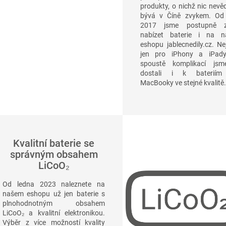
produkty, o nichž nic nevěd
bývá v Číně zvykem. Od
2017 jsme postupně za
nabízet baterie i na 
eshopu jablecnedily.cz. Ne
jen pro iPhony a iPad
spoustě komplikací js
dostali i k bateriím
MacBooky ve stejné kvalitě.
Kvalitní baterie se
správným obsahem
LiCoO₂
Od ledna 2023 naleznete na
našem eshopu už jen baterie s
plnohodnotným obsahem
LiCoO₂ a kvalitní elektronikou.
Výběr z více možností kvality