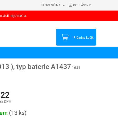
SLOVENČINA
PRIHLÁSENIE
mácií nájdete tu.
NÁKUPNÝ
Prázdny košík
KOŠÍK
13 ), typ baterie A1437
1641
,22
bez DPH
ová
dem
(13 ks)