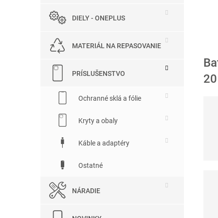
DIELY - ONEPLUS
MATERIÁL NA REPASOVANIE
Ba
PRÍSLUŠENSTVO
20
Ochranné sklá a fólie
Kryty a obaly
Káble a adaptéry
Ostatné
NÁRADIE