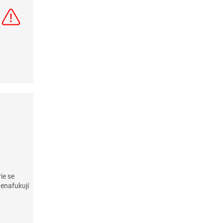
ie se
enafukují