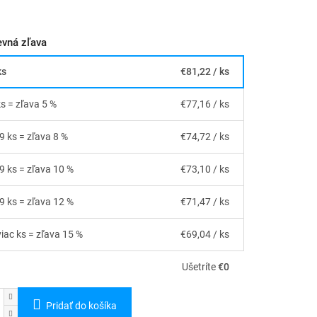
vná zľava
ks
€81,22
/ ks
ks = zľava 5 %
€77,16
/ ks
19 ks = zľava 8 %
€74,72
/ ks
29 ks = zľava 10 %
€73,10
/ ks
49 ks = zľava 12 %
€71,47
/ ks
viac ks = zľava 15 %
€69,04
/ ks
Ušetríte
€0
Pridať do košíka