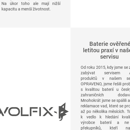
Na úkor toho ale mají nižší
kapacitu a menší životnost.
Baterie ověřen
letitou praxí v na
servisu
Od roku 2015, kdy jsme se 
zabývat servisem A
produktů v našem ser
OPRAVENO, jsme řešili pro
s kvalitou baterií u česk
zahraničních dodavat
Mnohokrát jsme se spálili a 
reklamace vad, které se pro
až po několika měsících. T
k vedlo k hledání kvali
výrobce baterií a ne
překupníků, kteří nab