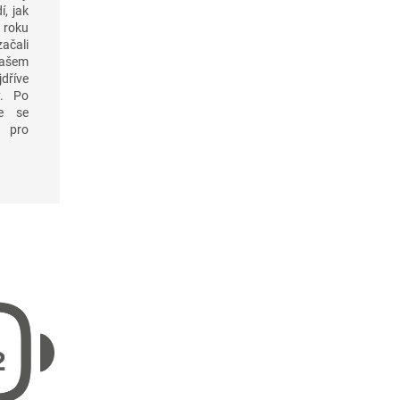
í, jak
 roku
čali
našem
jdříve
y. Po
me se
 pro