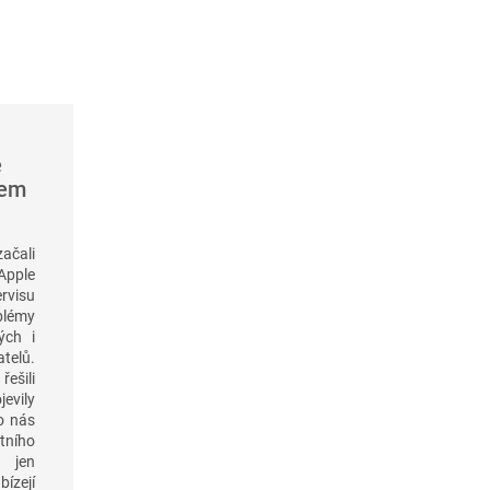
é
šem
začali
pple
visu
blémy
ých i
elů.
řešili
jevily
o nás
tního
 jen
ízejí