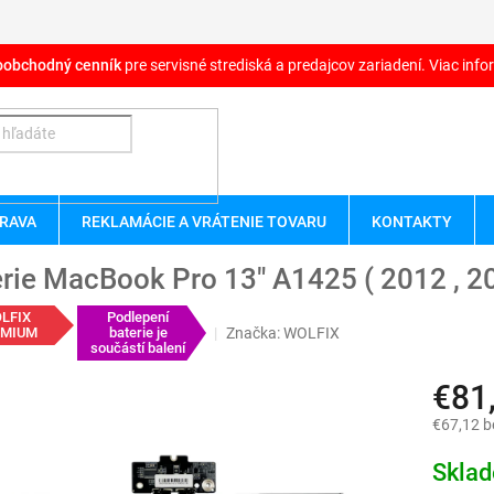
oobchodný cenník
pre servisné strediská a predajcov zariadení. Viac infor
RAVA
REKLAMÁCIE A VRÁTENIE TOVARU
KONTAKTY
rie MacBook Pro 13" A1425 ( 2012 , 20
LFIX
Podlepení
Značka:
WOLFIX
EMIUM
baterie je
součástí balení
€81
€67,12 
Jednotk
Skla
cena: