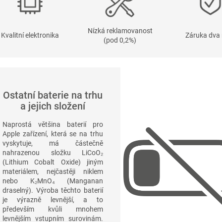
Nízká reklamovanost
Kvalitní elektronika
Záruka dva 
(pod 0,2%)
Ostatní baterie na trhu
a jejich složení
Naprostá většina baterií pro
Apple zařízení, která se na trhu
vyskytuje, má částečně
nahrazenou složku
LiCoO₂
(Lithium Cobalt Oxide) jiným
materiálem, nejčastěji niklem
nebo
K₂MnO₄
(Manganan
draselný). Výroba těchto baterií
je výrazně levnější, a to
především kvůli mnohem
levnějším vstupním surovinám.