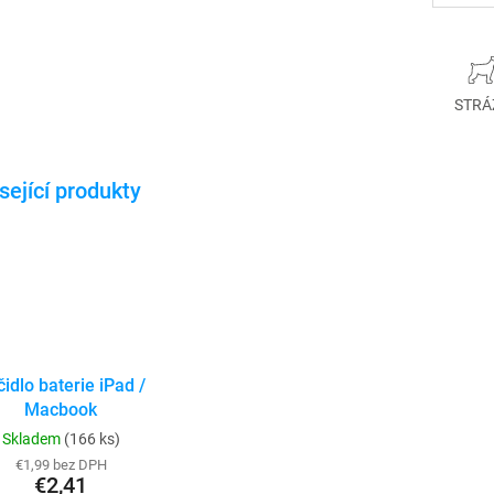
STRÁ
idlo baterie iPad /
Macbook
Skladem
(166 ks)
€1,99 bez DPH
€2,41