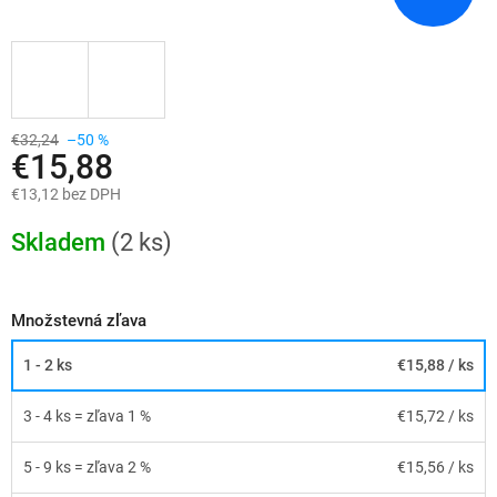
€32,24
–50 %
€15,88
€13,12 bez DPH
Jednotková
cena:
Skladem
(2 ks)
Množstevná zľava
1 - 2 ks
€15,88
/ ks
3 - 4 ks = zľava 1 %
€15,72
/ ks
5 - 9 ks = zľava 2 %
€15,56
/ ks