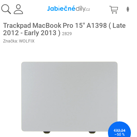
Prejsť
NÁKU
na
obsah
KOŠÍK
Trackpad MacBook Pro 15" A1398 ( Late
2012 - Early 2013 )
2829
Značka:
WOLFIX
€32,24
–50 %