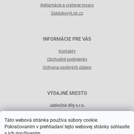
Reklamácie a vrátenie tovaru
ZakázkovýList.cz
INFORMÁCIE PRE VÁS
Kontakty
Obchodné podmienky
Ochrana osobných údajov
VÝDAJNÉ MIESTO
Jablečné díly s.r.o.
Minská 546/15
Táto webová stránka používa súbory cookie.
101 00 Praha 10
Pokračovaním v prehliadaní tejto webovej stránky súhlasíte
s ich používaním.