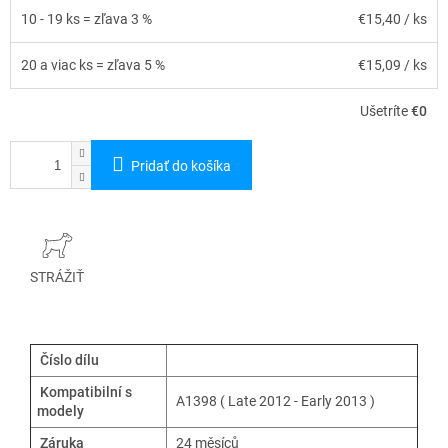
10 - 19 ks = zľava 3 %
€15,40
/ ks
20 a viac ks = zľava 5 %
€15,09
/ ks
Ušetríte
€0
Pridať do košíka
STRÁŽIŤ
Číslo dílu
Kompatibilní s
A1398 ( Late 2012 - Early 2013 )
modely
Záruka
24 měsíců