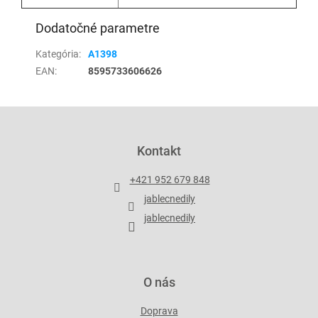
Dodatočné parametre
Kategória
:
A1398
EAN
:
8595733606626
Z
á
p
Kontakt
ä
t
+421 952 679 848
i
jablecnedily
e
jablecnedily
O nás
Doprava