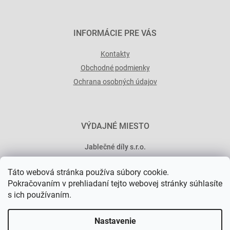
INFORMÁCIE PRE VÁS
Kontakty
Obchodné podmienky
Ochrana osobných údajov
VÝDAJNÉ MIESTO
Jablečné díly s.r.o.
Minská 546/15
Táto webová stránka používa súbory cookie.
101 00 Praha 10
Pokračovaním v prehliadaní tejto webovej stránky súhlasíte
s ich používaním.
Nastavenie
Vytvoril Shoptet Premium