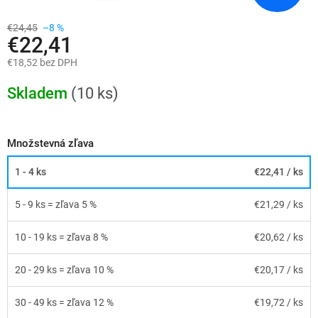
€24,45
–8 %
€22,41
€18,52 bez DPH
Jednotková
cena:
Skladem
(10 ks)
Množstevná zľava
1 - 4 ks
€22,41
/ ks
5 - 9 ks = zľava 5 %
€21,29
/ ks
10 - 19 ks = zľava 8 %
€20,62
/ ks
20 - 29 ks = zľava 10 %
€20,17
/ ks
30 - 49 ks = zľava 12 %
€19,72
/ ks