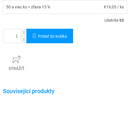
50 a viac ks = zľava 15 %
€19,05
/ ks
Ušetríte
€0
Pridať do košíka
STRÁŽIŤ