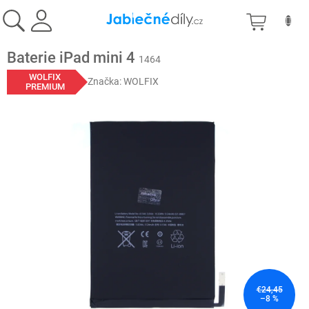
Prejsť
NÁKU
na
obsah
KOŠÍK
Baterie iPad mini 4
1464
WOLFIX
Značka:
WOLFIX
PREMIUM
€24,45
–8 %