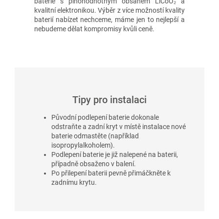
baterie s plnohodnotným obsahem LiCoO₂ a
kvalitní elektronikou. Výběr z více možností kvality
baterií nabízet nechceme, máme jen to nejlepší a
nebudeme dělat kompromisy kvůli ceně.
Tipy pro instalaci
Původní podlepení baterie dokonale
odstraňte a zadní kryt v místě instalace nové
baterie odmastěte (například
isopropylalkoholem).
Podlepení baterie je již nalepené na baterii,
případně obsaženo v balení.
Po přilepení baterii pevně přimáčkněte k
zadnímu krytu.