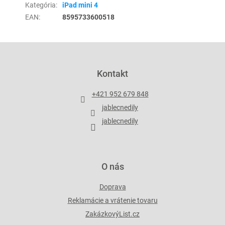
Kategória
:
iPad mini 4
EAN
:
8595733600518
Z
á
p
Kontakt
ä
t
+421 952 679 848
i
jablecnedily
e
jablecnedily
O nás
Doprava
Reklamácie a vrátenie tovaru
ZakázkovýList.cz