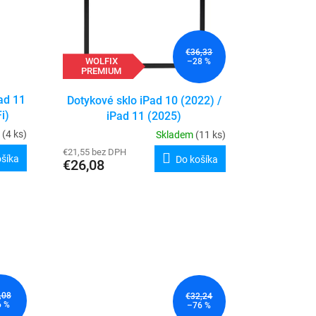
€36,33
WOLFIX
–28 %
PREMIUM
Pad 11
Dotykové sklo iPad 10 (2022) /
i)
iPad 11 (2025)
m
(4 ks)
Skladem
(11 ks)
€21,55 bez DPH
ošíka
Do košíka
€26,08
,08
€32,24
6 %
–76 %