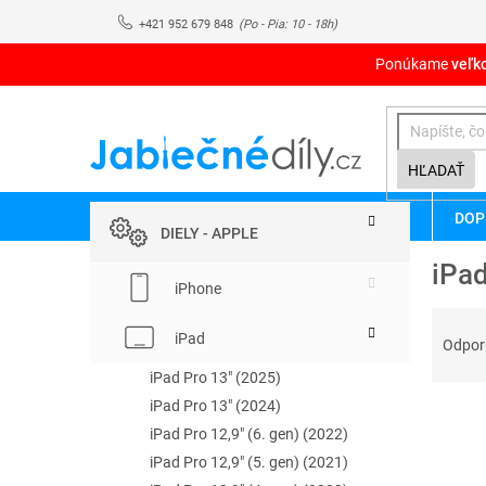
Prejsť
+421 952 679 848
na
obsah
Ponúkame
veľk
HĽADAŤ
B
Preskočiť
DOP
kategórie
o
DIELY - APPLE
č
iPad
n
iPhone
ý
R
p
iPad
a
Odpo
a
d
n
iPad Pro 13" (2025)
e
e
iPad Pro 13" (2024)
V
n
l
ý
iPad Pro 12,9" (6. gen) (2022)
i
p
e
iPad Pro 12,9" (5. gen) (2021)
i