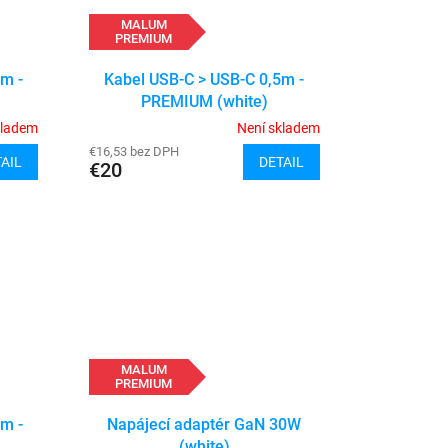
MALUM
PREMIUM
5m -
Kabel USB-C > USB-C 0,5m -
PREMIUM (white)
kladem
Není skladem
€16,53 bez DPH
AIL
DETAIL
€20
MALUM
PREMIUM
m -
Napájecí adaptér GaN 30W
(white)