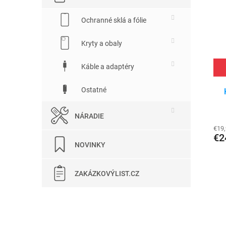
Ochranné sklá a fólie
Kryty a obaly
Káble a adaptéry
Ostatné
NÁRADIE
€19
€2
NOVINKY
ZAKÁZKOVÝLIST.CZ