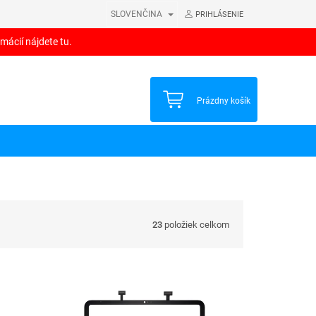
SLOVENČINA
PRIHLÁSENIE
mácií nájdete tu.
NÁKUPNÝ
Prázdny košík
KOŠÍK
23
položiek celkom