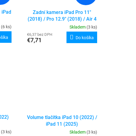
 iPad
Zadní kamera iPad Pro 11"
(2018) / Pro 12.9" (2018) / Air 4
/ Air 5 / mini 6 / mini 7 / 10
m
(6 ks)
Skladem
(3 ks)
(2022) / 11 (2025)
€6,37 bez DPH
ošíka
Do košíka
€7,71
022)
Volume tlačítka iPad 10 (2022) /
iPad 11 (2025)
m
(3 ks)
Skladem
(3 ks)