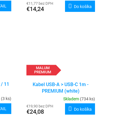
€11,77 bez DPH
AIL
Do košíka
€14,24
MALUM
PREMIUM
 / 11
Kabel USB-A > USB-C 1m -
PREMIUM (white)
m
(3 ks)
Skladem
(734 ks)
€19,90 bez DPH
AIL
Do košíka
€24,08