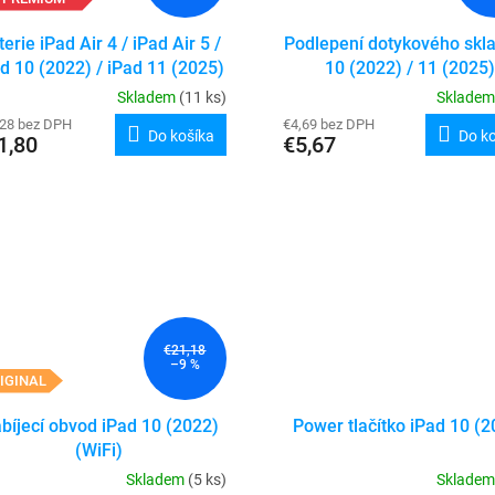
erie iPad Air 4 / iPad Air 5 /
Podlepení dotykového skla
d 10 (2022) / iPad 11 (2025)
10 (2022) / 11 (2025)
/ iPad Air 11" (2024)
Skladem
(11 ks)
Sklade
,28 bez DPH
€4,69 bez DPH
Do košíka
Do k
1,80
€5,67
€21,18
–9 %
IGINAL
bíjecí obvod iPad 10 (2022)
Power tlačítko iPad 10 (2
(WiFi)
Skladem
(5 ks)
Sklade