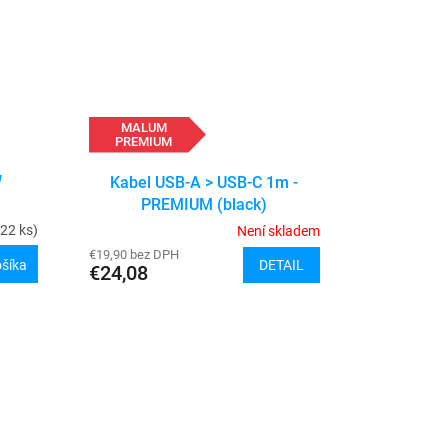
MALUM
PREMIUM
W
Kabel USB-A > USB-C 1m -
PREMIUM (black)
22 ks)
Není skladem
€19,90 bez DPH
DETAIL
ošíka
€24,08