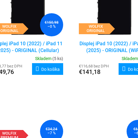
€150,98
WOLFIX
WOLFIX
–0 %
ORIGINAL
ORIGINAL
plej iPad 10 (2022) / iPad 11
Displej iPad 10 (2022) / i
2025) - ORIGINAL (Cellular)
(2025) - ORIGINAL (WiF
Skladem
(5 ks)
Sklade
3,77 bez DPH
€116,68 bez DPH
Do košíka
Do k
49,76
€141,18
€34,24
€6
WOLFIX
–7 %
–
PREMIUM