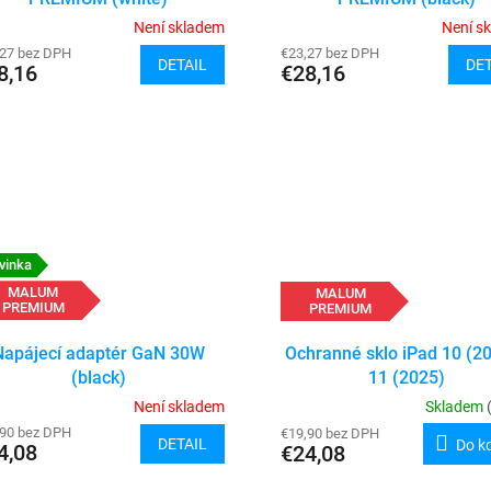
Není skladem
Není s
,27 bez DPH
€23,27 bez DPH
DETAIL
DET
8,16
€28,16
vinka
MALUM
MALUM
PREMIUM
PREMIUM
Napájecí adaptér GaN 30W
Ochranné sklo iPad 10 (20
(black)
11 (2025)
Není skladem
Skladem
,90 bez DPH
€19,90 bez DPH
DETAIL
Do k
4,08
€24,08