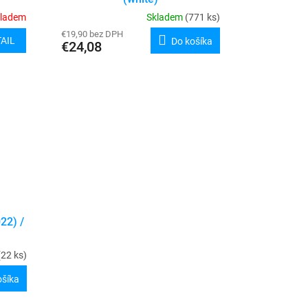
kladem
Skladem
(771 ks)
€19,90 bez DPH
AIL
Do košíka
€24,08
22) /
(22 ks)
ošíka