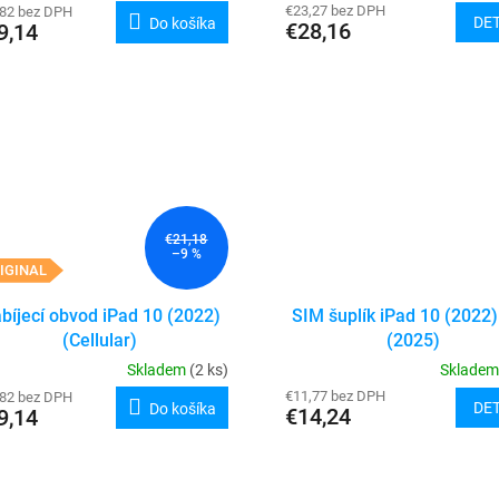
€23,27 bez DPH
,82 bez DPH
DET
Do košíka
€28,16
9,14
€21,18
–9 %
IGINAL
bíjecí obvod iPad 10 (2022)
SIM šuplík iPad 10 (2022)
(Cellular)
(2025)
Skladem
(2 ks)
Sklade
€11,77 bez DPH
,82 bez DPH
DET
Do košíka
€14,24
9,14