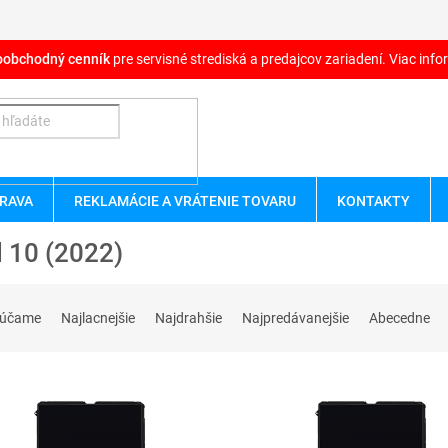
oobchodný cenník
pre servisné strediská a predajcov zariadení. Viac infor
RAVA
REKLAMÁCIE A VRÁTENIE TOVARU
KONTAKTY
 10 (2022)
rúčame
Najlacnejšie
Najdrahšie
Najpredávanejšie
Abecedne