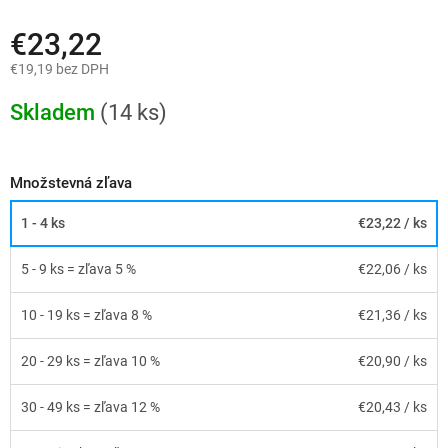
€23,22
€19,19 bez DPH
Jednotková
cena:
Skladem
(14 ks)
Množstevná zľava
1 - 4 ks
€23,22
/ ks
5 - 9 ks = zľava 5 %
€22,06
/ ks
10 - 19 ks = zľava 8 %
€21,36
/ ks
20 - 29 ks = zľava 10 %
€20,90
/ ks
30 - 49 ks = zľava 12 %
€20,43
/ ks