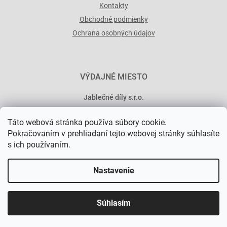
Kontakty
Obchodné podmienky
Ochrana osobných údajov
VÝDAJNÉ MIESTO
Jablečné díly s.r.o.
Minská 546/15
Táto webová stránka používa súbory cookie.
101 00 Praha 10
Pokračovaním v prehliadaní tejto webovej stránky súhlasíte
s ich používaním.
Nastavenie
Vytvoril Shoptet Premium
Súhlasím
Copyright 2026
Jablečné díly
. Všetky práva vyhradené.