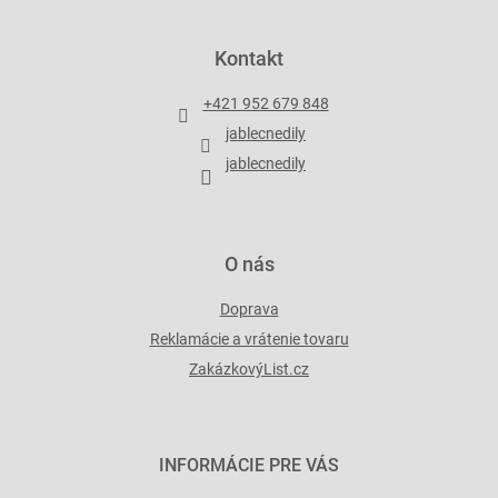
Z
á
p
Kontakt
ä
t
+421 952 679 848
i
jablecnedily
e
jablecnedily
O nás
Doprava
Reklamácie a vrátenie tovaru
ZakázkovýList.cz
INFORMÁCIE PRE VÁS