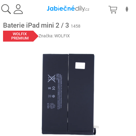
Prejsť
NÁKU
na
obsah
KOŠÍK
Baterie iPad mini 2 / 3
1458
WOLFIX
Značka:
WOLFIX
PREMIUM