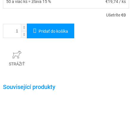
50 a viac ks = zľava 15 %
€19,74
/ ks
Ušetríte
€0
Pridať do košíka
STRÁŽIŤ