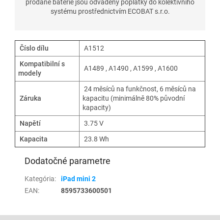
prodané baterie jsou odváděny poplatky do kolektivního
systému prostřednictvím ECOBAT s.r.o.
Číslo dílu
A1512
Kompatibilní s
A1489 , A1490 ,
A1599 , A1600
modely
24 měsíců na funkčnost, 6 měsíců na
Záruka
kapacitu (minimálně 80% původní
kapacity)
Napětí
3.75 V
Kapacita
23.8 Wh
Dodatočné parametre
Kategória
:
iPad mini 2
EAN
:
8595733600501