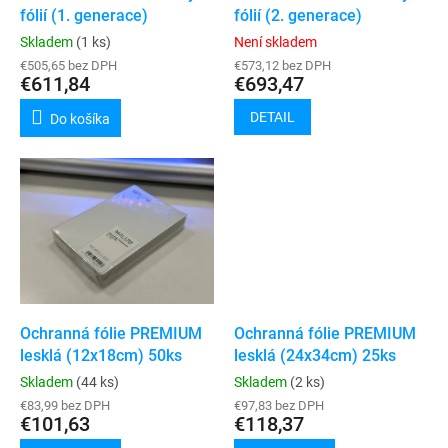
u
fólií (1. generace)
fólií (2. generace)
v
k
Skladem
(1 ks)
Není skladem
t
€505,65 bez DPH
€573,12 bez DPH
o
€611,84
€693,47
v
DETAIL
Do košíka
Ochranná fólie PREMIUM
Ochranná fólie PREMIUM
lesklá (12x18cm) 50ks
lesklá (24x34cm) 25ks
Skladem
(44 ks)
Skladem
(2 ks)
€83,99 bez DPH
€97,83 bez DPH
€101,63
€118,37