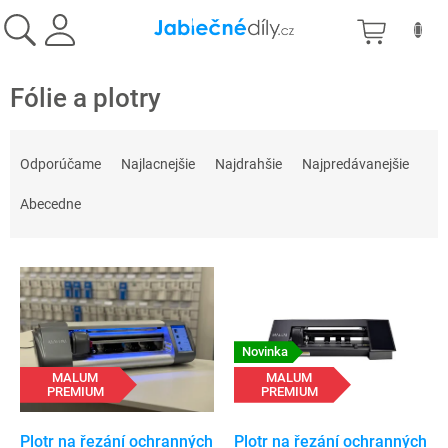
Prejsť
NÁKU
na
obsah
KOŠÍK
Fólie a plotry
R
a
Odporúčame
Najlacnejšie
Najdrahšie
Najpredávanejšie
d
e
Abecedne
n
i
V
e
ý
p
p
r
i
o
s
Novinka
d
p
MALUM
MALUM
u
PREMIUM
PREMIUM
r
k
o
t
d
Plotr na řezání ochranných
Plotr na řezání ochranných
o