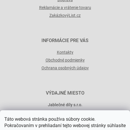
u
Reklamácie a vrátenie tovaru
ZakázkovýList.cz
INFORMÁCIE PRE VÁS
Kontakty
Obchodné podmienky
Ochrana osobných údajov
VÝDAJNÉ MIESTO
Jablečné díly s.r.o.
Minská 546/15
Táto webová stránka používa súbory cookie.
101 00 Praha 10
Pokračovaním v prehliadaní tejto webovej stránky súhlasíte