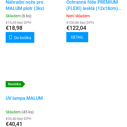
Náhradní nože pro
Ochranná fólie PREMIUM
MALUM plotr (3ks)
(FLEXI) lesklá (12x18cm)
50ks
Skladem
(6 ks)
Není skladem
€15,69 bez DPH
€100,86 bez DPH
€18,98
€122,04
DETAIL
Do košíka
Novinka
UV lampa MALUM
Skladem
(45 ks)
€33,40 bez DPH
€40,41