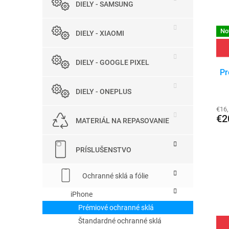
p
DIELY - SAMSUNG
s
r
p
o
No
r
d
DIELY - XIAOMI
o
u
d
k
DIELY - GOOGLE PIXEL
u
t
Pr
k
o
t
v
DIELY - ONEPLUS
o
€16
v
€2
MATERIÁL NA REPASOVANIE
PRÍSLUŠENSTVO
Ochranné sklá a fólie
iPhone
Prémiové ochranné sklá
Štandardné ochranné sklá