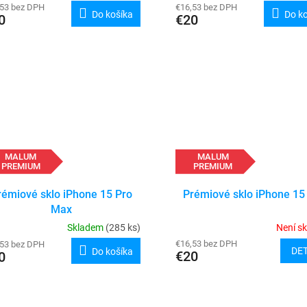
,53 bez DPH
€16,53 bez DPH
Do košíka
Do k
0
€20
MALUM
MALUM
PREMIUM
PREMIUM
rémiové sklo iPhone 15 Pro
Prémiové sklo iPhone 15
Max
Skladem
(285 ks)
Není s
€16,53 bez DPH
,53 bez DPH
DET
Do košíka
€20
0