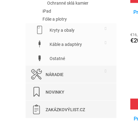
Ochranné sklá kamier
iPad
Pr
Fólie a plotry
Kryty a obaly
€16
€2
Káble a adaptéry
Ostatné
NÁRADIE
NOVINKY
ZAKÁZKOVÝLIST.CZ
P