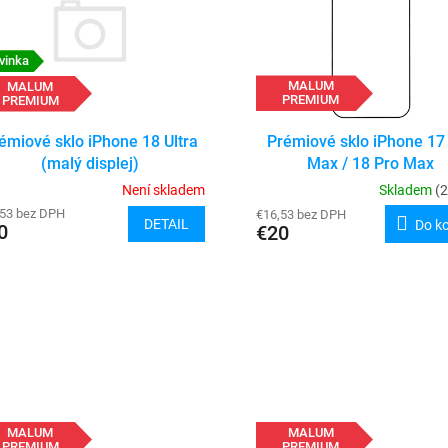
vinka
MALUM
MALUM
PREMIUM
PREMIUM
Prémiové sklo iPhone 17
émiové sklo iPhone 18 Ultra
Max / 18 Pro Max
(malý displej)
Skladem
(2
Není skladem
,53 bez DPH
€16,53 bez DPH
DETAIL
Do k
0
€20
MALUM
MALUM
PREMIUM
PREMIUM