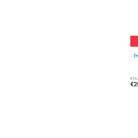
P
€16
€2