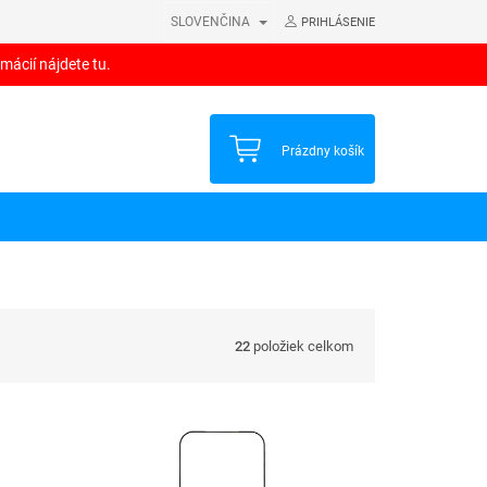
SLOVENČINA
PRIHLÁSENIE
mácií nájdete tu.
NÁKUPNÝ
Prázdny košík
KOŠÍK
22
položiek celkom