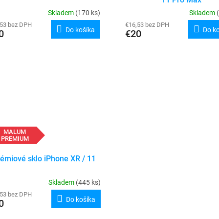
Skladem
(170 ks)
Skladem
,53 bez DPH
€16,53 bez DPH
Do košíka
Do k
0
€20
MALUM
PREMIUM
émiové sklo iPhone XR / 11
Skladem
(445 ks)
,53 bez DPH
Do košíka
0