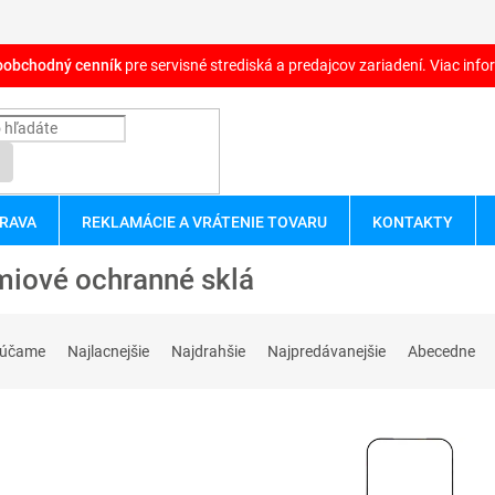
oobchodný cenník
pre servisné strediská a predajcov zariadení. Viac infor
RAVA
REKLAMÁCIE A VRÁTENIE TOVARU
KONTAKTY
miové ochranné sklá
rúčame
Najlacnejšie
Najdrahšie
Najpredávanejšie
Abecedne