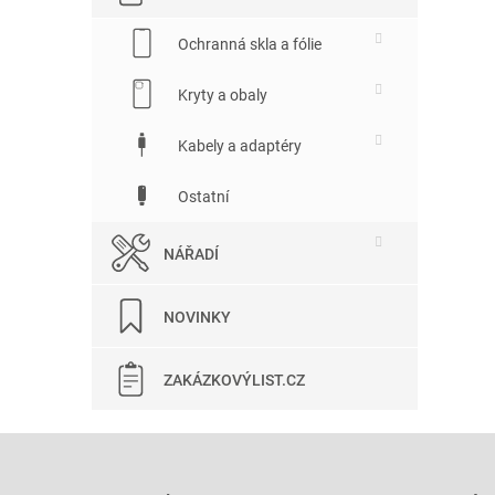
Ochranná skla a fólie
Kryty a obaly
Kabely a adaptéry
Ostatní
NÁŘADÍ
NOVINKY
ZAKÁZKOVÝLIST.CZ
Z
á
p