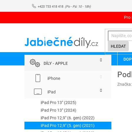
Přejít
+420 733 418 418
na
obsah
Pro 
HLEDAT
P
Přeskočit
DOP
kategorie
o
DÍLY - APPLE
s
Podl
t
iPhone
r
Značka
a
iPad
n
n
iPad Pro 13" (2025)
í
iPad Pro 13" (2024)
p
iPad Pro 12,9" (6. gen) (2022)
a
iPad Pro 12,9" (5. gen) (2021)
n