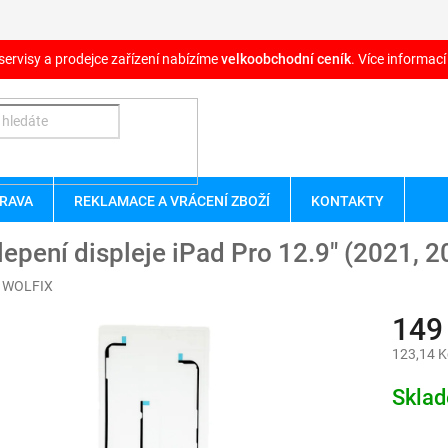
servisy a prodejce zařízení nabízíme
velkoobchodní ceník
. Více informací
RAVA
REKLAMACE A VRÁCENÍ ZBOŽÍ
KONTAKTY
epení displeje iPad Pro 12.9" (2021, 2
:
WOLFIX
149
123,14 K
Měrná
Skla
cena: