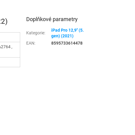
Doplňkové parametry
22)
iPad Pro 12,9" (5.
Kategorie
:
gen) (2021)
EAN
:
8595733614478
A2764 ,