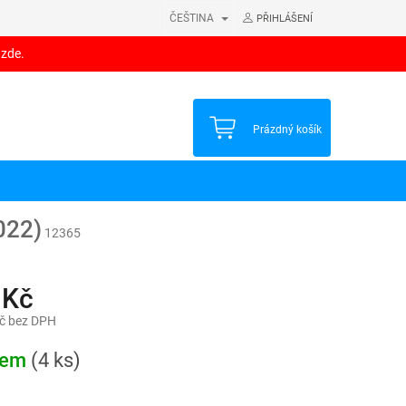
ČEŠTINA
PŘIHLÁŠENÍ
 zde.
NÁKUPNÍ
Prázdný košík
KOŠÍK
022)
12365
 Kč
č bez DPH
dem
(4 ks)