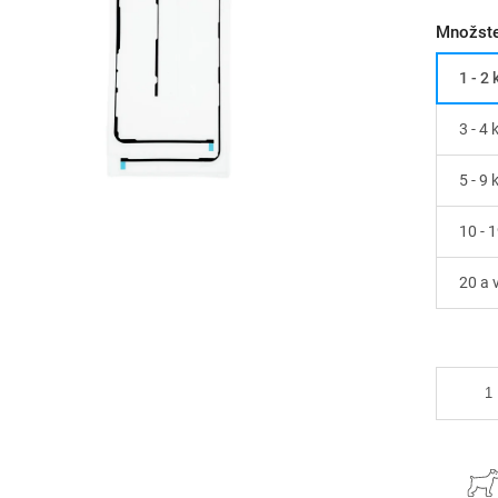
Množste
1 - 2 
3 - 4 
5 - 9 
10 - 1
20 a v