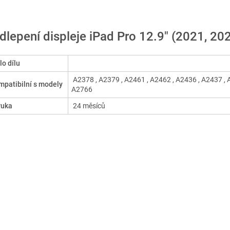
dlepení displeje iPad Pro 12.9" (2021, 20
lo dílu
A2378 , A2379 , A2461 , A2462 , A2436 , A2437 , 
patibilní s modely
A2766
ruka
24 měsíců