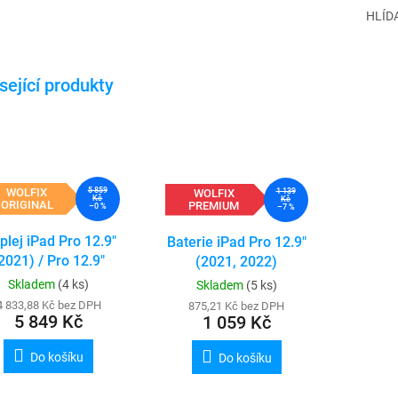
HLÍD
WOLFIX
5 859
WOLFIX
1 139
Kč
Kč
ORIGINAL
PREMIUM
–0 %
–7 %
plej iPad Pro 12.9"
Baterie iPad Pro 12.9"
2021) / Pro 12.9"
(2021, 2022)
2022) - ORIGINAL
Skladem
(4 ks)
Skladem
(5 ks)
(refurbished)
4 833,88 Kč bez DPH
875,21 Kč bez DPH
5 849 Kč
1 059 Kč
Do košíku
Do košíku