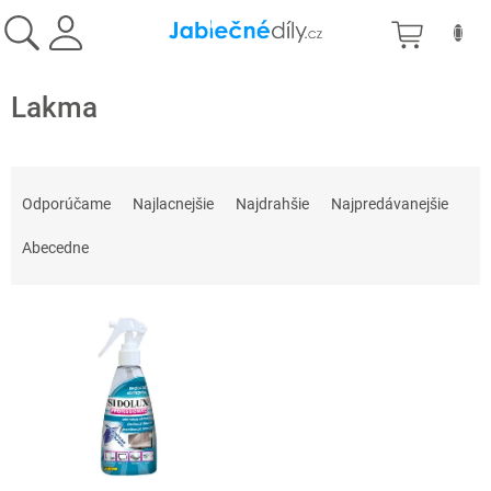
Prejsť
NÁKU
na
obsah
KOŠÍK
Lakma
R
a
Odporúčame
Najlacnejšie
Najdrahšie
Najpredávanejšie
d
e
Abecedne
n
i
V
e
ý
p
p
r
i
o
s
d
p
u
r
k
o