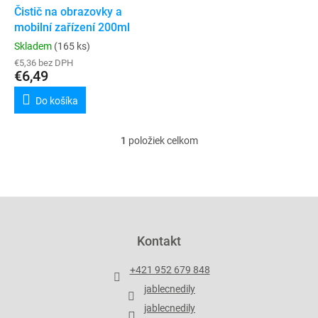
t
d
Čistič na obrazovky a
o
u
mobilní zařízení 200ml
v
k
Skladem
(165 ks)
t
€5,36 bez DPH
o
€6,49
v
Do košíka
1
položiek celkom
O
v
l
á
d
Z
a
á
c
p
Kontakt
i
ä
e
t
p
+421 952 679 848
i
r
jablecnedily
v
e
k
jablecnedily