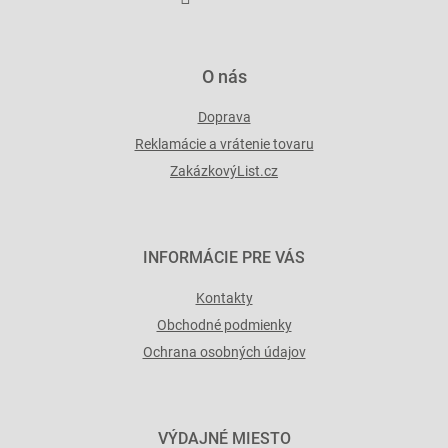
y
v
ý
p
O nás
i
s
Doprava
u
Reklamácie a vrátenie tovaru
ZakázkovýList.cz
INFORMÁCIE PRE VÁS
Kontakty
Obchodné podmienky
Ochrana osobných údajov
VÝDAJNÉ MIESTO