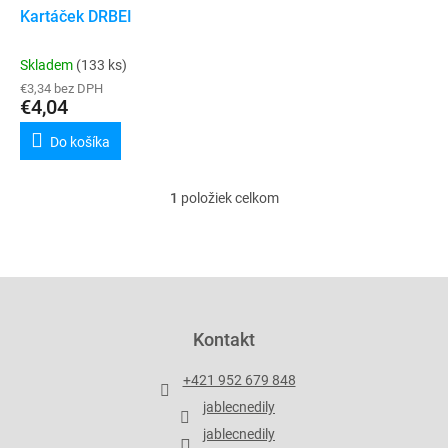
t
d
Kartáček DRBEI
o
u
v
k
Skladem
(133 ks)
t
€3,34 bez DPH
o
€4,04
v
Do košíka
1
položiek celkom
O
v
l
á
d
Z
a
á
c
p
Kontakt
i
ä
e
t
p
+421 952 679 848
i
r
jablecnedily
v
e
k
jablecnedily