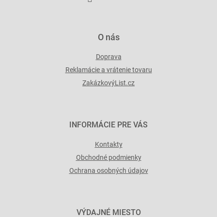
y
v
ý
p
O nás
i
s
Doprava
u
Reklamácie a vrátenie tovaru
ZakázkovýList.cz
INFORMÁCIE PRE VÁS
Kontakty
Obchodné podmienky
Ochrana osobných údajov
VÝDAJNÉ MIESTO