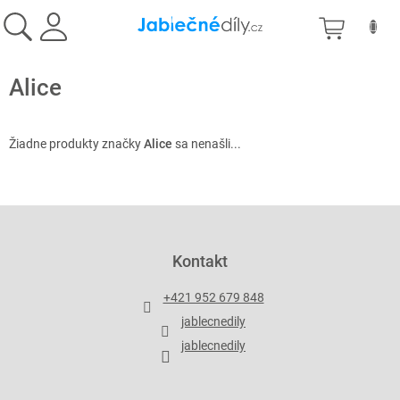
Prejsť
NÁKU
na
obsah
KOŠÍK
Alice
Žiadne produkty značky
Alice
sa nenašli...
Z
á
p
Kontakt
ä
t
+421 952 679 848
i
jablecnedily
e
jablecnedily